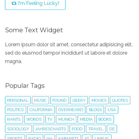
I'm Feeling Lucky!
Some Text Widget
Lorem ipsum dolor sit amet, consectetur adipisicing elit,
sed do eiusmod tempor incididunt ut labore et dolore
magna.
Popular Tags
PERSONAL
MUSIC
FOUND
GEEKY
MOVIES
QUOTES
POLITICS
CALIFORNIA
OVERHEARD
BLOGS
USA
RANTS
WORDS
TV
MUNICH
MEDIA
BOOKS
SOCIOLOGY
JAHRESCHARTS
FOOD
TRAVEL
DE
SPORTS
RADIO
911
KABARETT
AT
UNFUG