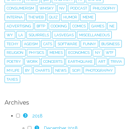
CONSUMERISM
WHISKY
NV
PODCAST
PHILOSOPHY
INTERNA
THEWEB
QUIZ
HUMOR
MEME
ADVERTISING
BFTP
COOKING
COMICS
GAMES
NE
WY
LA
SQUIRRELS
LASVEGAS
MISCELLANEOUS
TECHY
AGEISM
CATS
SOFTWARE
FUNNY
BUSINESS
RELIGION
PHYSICS
MEMES
ECONOMICS
NY
WTF
POETRY
WORK
CONCERTS
EARTHQUAKE
ART
TRIVIA
MYLIFE
BY
CHARTS
NEWS
SCIFI
PHOTOGRAPHY
TAXES
Archives
2018
3
December 2018
1