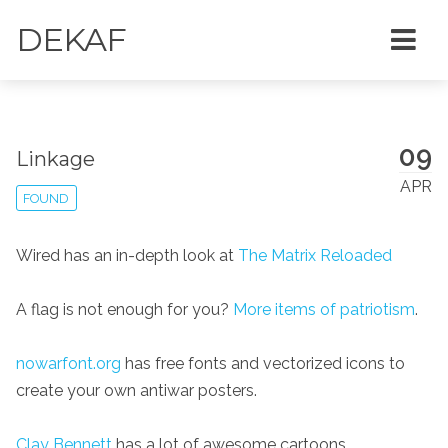
DEKAF
09
Linkage
APR
FOUND
Wired has an in-depth look at
The Matrix Reloaded
A flag is not enough for you?
More items of patriotism
.
nowarfont.org
has free fonts and vectorized icons to
create your own antiwar posters.
Clay Bennett
has a lot of awesome cartoons.