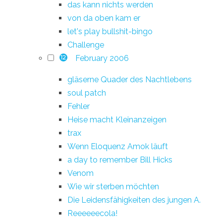
das kann nichts werden
von da oben kam er
let's play bullshit-bingo
Challenge
February 2006
12
gläserne Quader des Nachtlebens
soul patch
Fehler
Heise macht Kleinanzeigen
trax
Wenn Eloquenz Amok läuft
a day to remember Bill Hicks
Venom
Wie wir sterben möchten
Die Leidensfähigkeiten des jungen A.
Reeeeeecola!