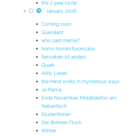
the 7 year cycle
January 2006
16
Coming soon
Querulant
who said meme?
homo homini furunculus
fernsehen ist anders
Quark
Aktiv Lesen
the mind works in mysterious ways
Ja Mama
Ende November, Mobiltelefon am
Nebentisch
Studentinnen
Der Bohnen Fluch
Winter