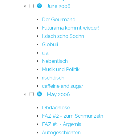
June 2006
9
Der Gourmand
Futurama kommt wieder!
I siach scho Sochn
Globuli
u.a.
Nebentisch
Musik und Politik
rischdisch
caffeine and sugar
May 2006
10
Obdachlose
FAZ #2 - zum Schmunzeln
FAZ #1 - Ärgernis
Autogeschichten