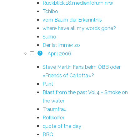
Rückblick 18.medienforum nrw
Tchibo
vom Baum der Erkenntnis
where have all my words gone?
Sumo
Der ist immer so
April 2006
7
Steve Martin Fans beim ÖBB oder
»Friends of Carlotta«?
Punt
Blast from the past Vol.4 - Smoke on
the water
Traumfrau
Rollkoffer
quote of the day
BBQ