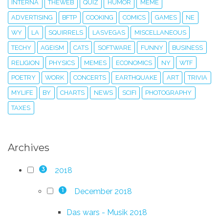
INTERNA
THEWEB
QUIZ
HUMOR
MEME
ADVERTISING
BFTP
COOKING
COMICS
GAMES
NE
WY
LA
SQUIRRELS
LASVEGAS
MISCELLANEOUS
TECHY
AGEISM
CATS
SOFTWARE
FUNNY
BUSINESS
RELIGION
PHYSICS
MEMES
ECONOMICS
NY
WTF
POETRY
WORK
CONCERTS
EARTHQUAKE
ART
TRIVIA
MYLIFE
BY
CHARTS
NEWS
SCIFI
PHOTOGRAPHY
TAXES
Archives
2018
3
December 2018
1
Das wars - Musik 2018