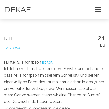
DEKAF
21
R.I.P.
FEB
PERSONAL
Hunter S. Thompson
ist tot
.
Ich lehne mich mal weit aus dem Fenster und behaupte,
dass Mr. Thompson mit seinem Schreibstil und seiner
eigenwilligen Form des Journalismus schon in den 70ern
ein Vorreiter für Weblogs war. Wir müssen alle etwas
mehr Gonzo werden, wenn wir eine Chance im Sumpf
des Durchschnitts haben wollen.
»
Objectivism in journalism is a myth
«