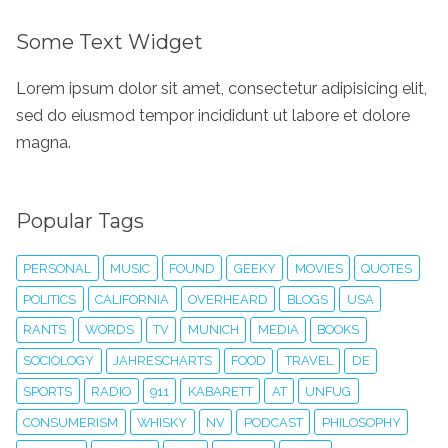
Some Text Widget
Lorem ipsum dolor sit amet, consectetur adipisicing elit,
sed do eiusmod tempor incididunt ut labore et dolore
magna.
Popular Tags
PERSONAL
MUSIC
FOUND
GEEKY
MOVIES
QUOTES
POLITICS
CALIFORNIA
OVERHEARD
BLOGS
USA
RANTS
WORDS
TV
MUNICH
MEDIA
BOOKS
SOCIOLOGY
JAHRESCHARTS
FOOD
TRAVEL
DE
SPORTS
RADIO
911
KABARETT
AT
UNFUG
CONSUMERISM
WHISKY
NV
PODCAST
PHILOSOPHY