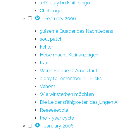
let's play bullshit-bingo
Challenge
February 2006
12
gläserne Quader des Nachtlebens
soul patch
Fehler
Heise macht Kleinanzeigen
trax
Wenn Eloquenz Amok läuft
a day to remember Bill Hicks
Venom
Wie wir sterben möchten
Die Leidensfähigkeiten des jungen A.
Reeeeeecola!
the 7 year cycle
January 2006
16