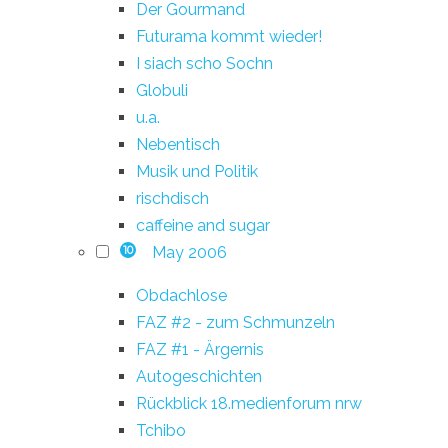
Der Gourmand
Futurama kommt wieder!
I siach scho Sochn
Globuli
u.a.
Nebentisch
Musik und Politik
rischdisch
caffeine and sugar
May 2006
10
Obdachlose
FAZ #2 - zum Schmunzeln
FAZ #1 - Ärgernis
Autogeschichten
Rückblick 18.medienforum nrw
Tchibo