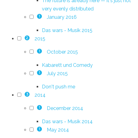
The future is already here — it's just not
very evenly distributed
January 2016
1
Das wars - Musik 2015
2015
2
October 2015
1
Kabarett und Comedy
July 2015
1
Don't push me
2014
3
December 2014
1
Das wars - Musik 2014
May 2014
1