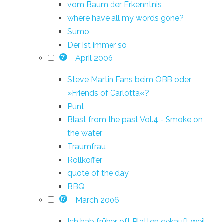
vom Baum der Erkenntnis
where have all my words gone?
Sumo
Der ist immer so
April 2006
7
Steve Martin Fans beim ÖBB oder
»Friends of Carlotta«?
Punt
Blast from the past Vol.4 - Smoke on
the water
Traumfrau
Rollkoffer
quote of the day
BBQ
March 2006
17
Ich hab früher oft Platten gekauft weil