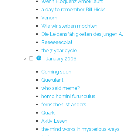
Wenn Eloquenz Amok läuft
a day to remember Bill Hicks
Venom
Wie wir sterben möchten
Die Leidensfähigkeiten des jungen A.
Reeeeeecola!
the 7 year cycle
January 2006
16
Coming soon
Querulant
who said meme?
homo homini furunculus
fernsehen ist anders
Quark
Aktiv Lesen
the mind works in mysterious ways