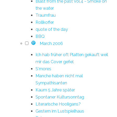
Blast from the past Vol.4 - Smoke on
the water
Traumfrau
Rollkoffer
quote of the day
BBQ
March 2006
17
Ich hab früher oft Platten gekauft weil
mir das Cover gefiel
S'mores
Manche haben nicht mal
Sympathisanten
Kaum 5 Jahre später
Spontaner Kultursonntag
Literarische Hooligans?
Gestern im Lustspielhaus