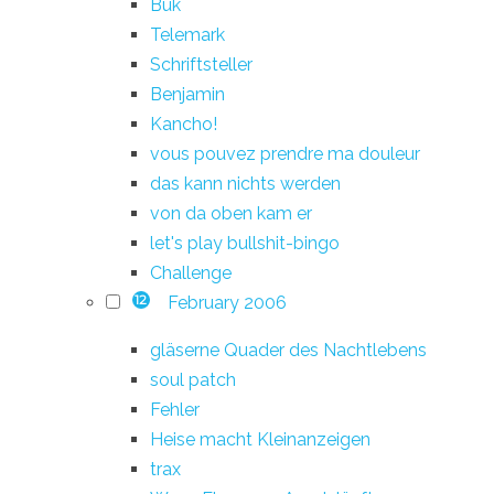
Buk
Telemark
Schriftsteller
Benjamin
Kancho!
vous pouvez prendre ma douleur
das kann nichts werden
von da oben kam er
let's play bullshit-bingo
Challenge
February 2006
12
gläserne Quader des Nachtlebens
soul patch
Fehler
Heise macht Kleinanzeigen
trax