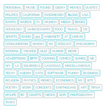
PERSONAL
MUSIC
FOUND
GEEKY
MOVIES
QUOTES
POLITICS
CALIFORNIA
OVERHEARD
BLOGS
USA
RANTS
WORDS
TV
MUNICH
MEDIA
BOOKS
SOCIOLOGY
JAHRESCHARTS
FOOD
TRAVEL
DE
SPORTS
RADIO
911
KABARETT
AT
UNFUG
CONSUMERISM
WHISKY
NV
PODCAST
PHILOSOPHY
INTERNA
THEWEB
QUIZ
HUMOR
MEME
ADVERTISING
BFTP
COOKING
COMICS
GAMES
NE
WY
LA
SQUIRRELS
LASVEGAS
MISCELLANEOUS
TECHY
AGEISM
CATS
SOFTWARE
FUNNY
BUSINESS
RELIGION
PHYSICS
MEMES
ECONOMICS
NY
WTF
POETRY
WORK
CONCERTS
EARTHQUAKE
ART
TRIVIA
MYLIFE
BY
CHARTS
NEWS
SCIFI
PHOTOGRAPHY
TAXES