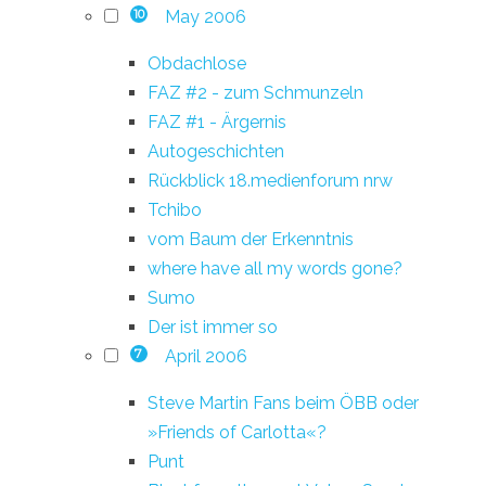
May 2006
10
Obdachlose
FAZ #2 - zum Schmunzeln
FAZ #1 - Ärgernis
Autogeschichten
Rückblick 18.medienforum nrw
Tchibo
vom Baum der Erkenntnis
where have all my words gone?
Sumo
Der ist immer so
April 2006
7
Steve Martin Fans beim ÖBB oder
»Friends of Carlotta«?
Punt