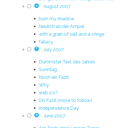
August 2007
4
burn my shadow
Neulich an der Ampel
with a grain of salt and a cringe
fallacy
July 2007
7
Dümmster Text des Jahres
Sonntag
Noch ein Fazit
Why
web 2.0?
Ein Fazit (more to follow)
Independence Day
June 2007
8