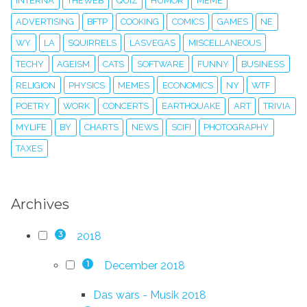
INTERNA
THEWEB
QUIZ
HUMOR
MEME
ADVERTISING
BFTP
COOKING
COMICS
GAMES
NE
WY
LA
SQUIRRELS
LASVEGAS
MISCELLANEOUS
TECHY
AGEISM
CATS
SOFTWARE
FUNNY
BUSINESS
RELIGION
PHYSICS
MEMES
ECONOMICS
NY
WTF
POETRY
WORK
CONCERTS
EARTHQUAKE
ART
TRIVIA
MYLIFE
BY
CHARTS
NEWS
SCIFI
PHOTOGRAPHY
TAXES
Archives
2018
3
December 2018
1
Das wars - Musik 2018