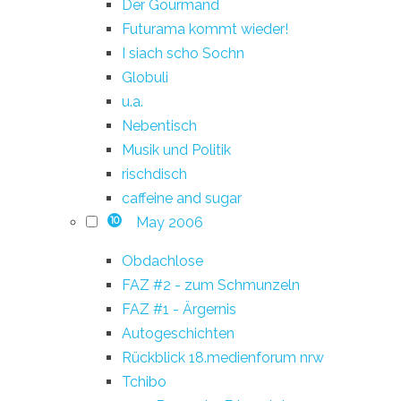
Der Gourmand
Futurama kommt wieder!
I siach scho Sochn
Globuli
u.a.
Nebentisch
Musik und Politik
rischdisch
caffeine and sugar
May 2006
10
Obdachlose
FAZ #2 - zum Schmunzeln
FAZ #1 - Ärgernis
Autogeschichten
Rückblick 18.medienforum nrw
Tchibo