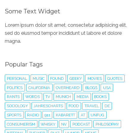
Some Text Widget
Lorem ipsum dolor sit amet, consectetur adipisicing elit,
sed do eiusmod tempor incididunt ut labore et dolore
magna.
Popular Tags
PERSONAL
MUSIC
FOUND
GEEKY
MOVIES
QUOTES
POLITICS
CALIFORNIA
OVERHEARD
BLOGS
USA
RANTS
WORDS
TV
MUNICH
MEDIA
BOOKS
SOCIOLOGY
JAHRESCHARTS
FOOD
TRAVEL
DE
SPORTS
RADIO
911
KABARETT
AT
UNFUG
CONSUMERISM
WHISKY
NV
PODCAST
PHILOSOPHY