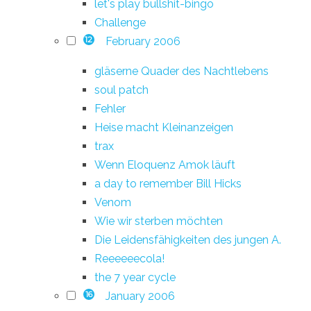
let's play bullshit-bingo
Challenge
February 2006
12
gläserne Quader des Nachtlebens
soul patch
Fehler
Heise macht Kleinanzeigen
trax
Wenn Eloquenz Amok läuft
a day to remember Bill Hicks
Venom
Wie wir sterben möchten
Die Leidensfähigkeiten des jungen A.
Reeeeeecola!
the 7 year cycle
January 2006
16