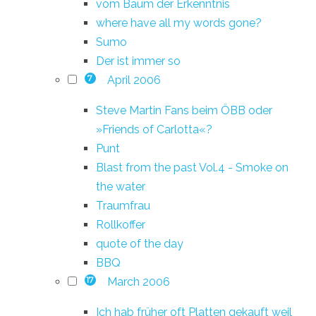
vom Baum der Erkenntnis
where have all my words gone?
Sumo
Der ist immer so
April 2006
7
Steve Martin Fans beim ÖBB oder
»Friends of Carlotta«?
Punt
Blast from the past Vol.4 - Smoke on
the water
Traumfrau
Rollkoffer
quote of the day
BBQ
March 2006
17
Ich hab früher oft Platten gekauft weil