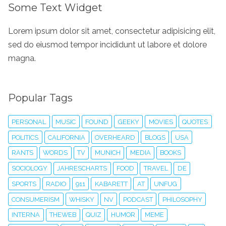
Some Text Widget
Lorem ipsum dolor sit amet, consectetur adipisicing elit,
sed do eiusmod tempor incididunt ut labore et dolore
magna.
Popular Tags
PERSONAL
MUSIC
FOUND
GEEKY
MOVIES
QUOTES
POLITICS
CALIFORNIA
OVERHEARD
BLOGS
USA
RANTS
WORDS
TV
MUNICH
MEDIA
BOOKS
SOCIOLOGY
JAHRESCHARTS
FOOD
TRAVEL
DE
SPORTS
RADIO
911
KABARETT
AT
UNFUG
CONSUMERISM
WHISKY
NV
PODCAST
PHILOSOPHY
INTERNA
THEWEB
QUIZ
HUMOR
MEME