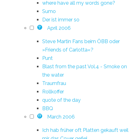
where have all my words gone?
Sumo
Der ist immer so
April 2006
7
Steve Martin Fans beim ÖBB oder
»Friends of Carlotta«?
Punt
Blast from the past Vol.4 - Smoke on
the water
Traumfrau
Rollkoffer
quote of the day
BBQ
March 2006
17
Ich hab früher oft Platten gekauft weil
mir das Cover gefiel