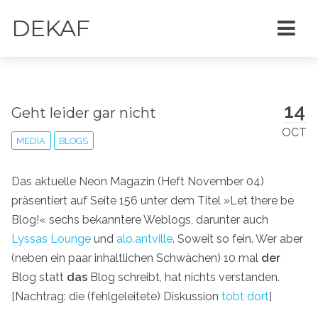
DEKAF
14
Geht leider gar nicht
OCT
MEDIA
BLOGS
Das aktuelle Neon Magazin (Heft November 04)
präsentiert auf Seite 156 unter dem Titel »Let there be
Blog!« sechs bekanntere Weblogs, darunter auch
Lyssas Lounge
und
alo.antville
. Soweit so fein. Wer aber
(neben ein paar inhaltlichen Schwächen) 10 mal
der
Blog statt
das
Blog schreibt, hat nichts verstanden.
[Nachtrag: die (fehlgeleitete) Diskussion
tobt dort
]