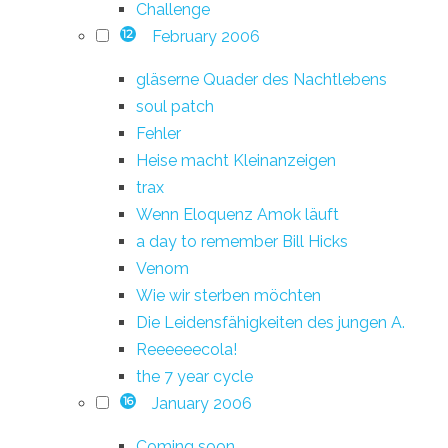
Challenge
February 2006
12
gläserne Quader des Nachtlebens
soul patch
Fehler
Heise macht Kleinanzeigen
trax
Wenn Eloquenz Amok läuft
a day to remember Bill Hicks
Venom
Wie wir sterben möchten
Die Leidensfähigkeiten des jungen A.
Reeeeeecola!
the 7 year cycle
January 2006
16
Coming soon