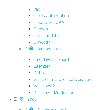
Iraq
useless information
Er wäre heute 50
Gedeon
status update
Owelodn
January 2007
6
hard drives die hard
Elternzeit
DLD07
Was sich manche Leute erlauben
Was sonst?
Das wars - Musik 2006
2006
108
December 2006
5