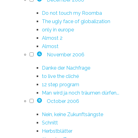
Do not touch my Roomba
The ugly face of globalization
only in europe
Almost 2
Almost
November 2006
4
Danke der Nachfrage
to live the cliché
12 step program
Man wird ja noch träumen dürfen...
October 2006
8
Nein, keine Zukunftsängste
Schnitt
Herbstblätter