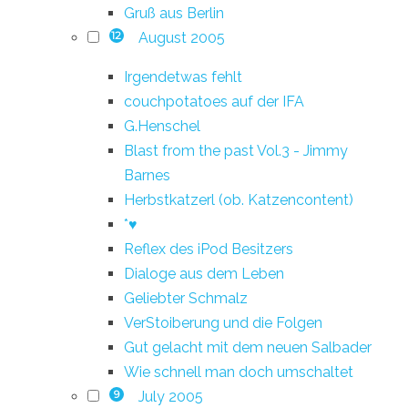
Gruß aus Berlin
August 2005
12
Irgendetwas fehlt
couchpotatoes auf der IFA
G.Henschel
Blast from the past Vol.3 - Jimmy
Barnes
Herbstkatzerl (ob. Katzencontent)
*♥
Reflex des iPod Besitzers
Dialoge aus dem Leben
Geliebter Schmalz
VerStoiberung und die Folgen
Gut gelacht mit dem neuen Salbader
Wie schnell man doch umschaltet
July 2005
9