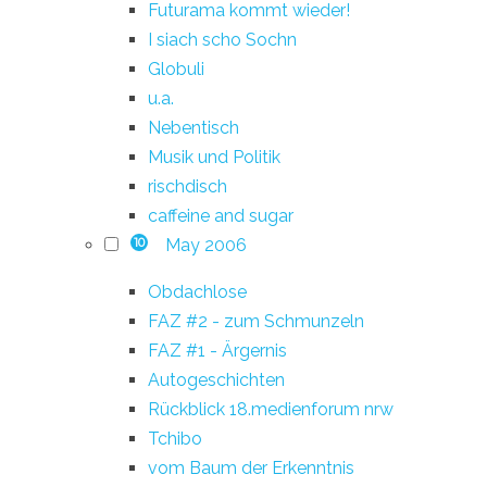
Futurama kommt wieder!
I siach scho Sochn
Globuli
u.a.
Nebentisch
Musik und Politik
rischdisch
caffeine and sugar
May 2006
10
Obdachlose
FAZ #2 - zum Schmunzeln
FAZ #1 - Ärgernis
Autogeschichten
Rückblick 18.medienforum nrw
Tchibo
vom Baum der Erkenntnis