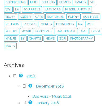
ADVERTISING
BFTP
COOKING
COMICS
GAMES
NE
WY
LA
SQUIRRELS
LASVEGAS
MISCELLANEOUS
TECHY
AGEISM
CATS
SOFTWARE
FUNNY
BUSINESS
RELIGION
PHYSICS
MEMES
ECONOMICS
NY
WTF
POETRY
WORK
CONCERTS
EARTHQUAKE
ART
TRIVIA
MYLIFE
BY
CHARTS
NEWS
SCIFI
PHOTOGRAPHY
TAXES
Archives
2018
3
December 2018
1
Das wars - Musik 2018
January 2018
2