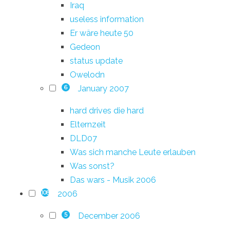
Iraq
useless information
Er wäre heute 50
Gedeon
status update
Owelodn
January 2007
6
hard drives die hard
Elternzeit
DLD07
Was sich manche Leute erlauben
Was sonst?
Das wars - Musik 2006
2006
108
December 2006
5