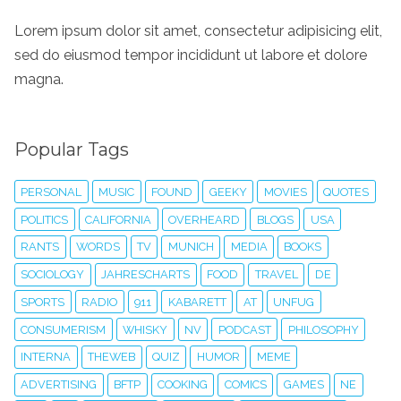
Lorem ipsum dolor sit amet, consectetur adipisicing elit,
sed do eiusmod tempor incididunt ut labore et dolore
magna.
Popular Tags
PERSONAL
MUSIC
FOUND
GEEKY
MOVIES
QUOTES
POLITICS
CALIFORNIA
OVERHEARD
BLOGS
USA
RANTS
WORDS
TV
MUNICH
MEDIA
BOOKS
SOCIOLOGY
JAHRESCHARTS
FOOD
TRAVEL
DE
SPORTS
RADIO
911
KABARETT
AT
UNFUG
CONSUMERISM
WHISKY
NV
PODCAST
PHILOSOPHY
INTERNA
THEWEB
QUIZ
HUMOR
MEME
ADVERTISING
BFTP
COOKING
COMICS
GAMES
NE