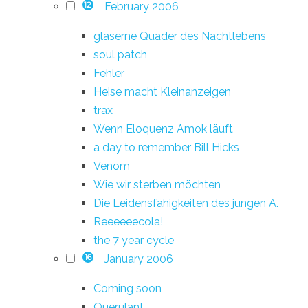
February 2006
12
gläserne Quader des Nachtlebens
soul patch
Fehler
Heise macht Kleinanzeigen
trax
Wenn Eloquenz Amok läuft
a day to remember Bill Hicks
Venom
Wie wir sterben möchten
Die Leidensfähigkeiten des jungen A.
Reeeeeecola!
the 7 year cycle
January 2006
16
Coming soon
Querulant