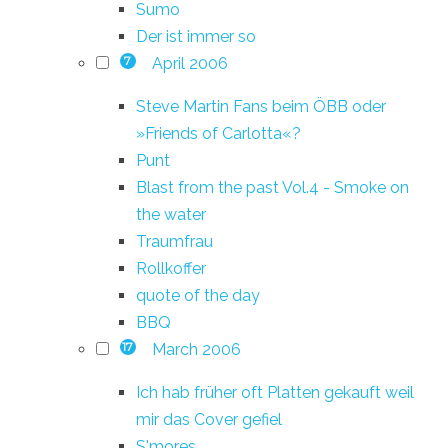
Sumo
Der ist immer so
April 2006
7
Steve Martin Fans beim ÖBB oder
»Friends of Carlotta«?
Punt
Blast from the past Vol.4 - Smoke on
the water
Traumfrau
Rollkoffer
quote of the day
BBQ
March 2006
17
Ich hab früher oft Platten gekauft weil
mir das Cover gefiel
S'mores