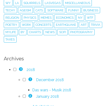
WY
LA
SQUIRRELS
LASVEGAS
MISCELLANEOUS
TECHY
AGEISM
CATS
SOFTWARE
FUNNY
BUSINESS
RELIGION
PHYSICS
MEMES
ECONOMICS
NY
WTF
POETRY
WORK
CONCERTS
EARTHQUAKE
ART
TRIVIA
MYLIFE
BY
CHARTS
NEWS
SCIFI
PHOTOGRAPHY
TAXES
Archives
2018
3
December 2018
1
Das wars - Musik 2018
January 2018
2