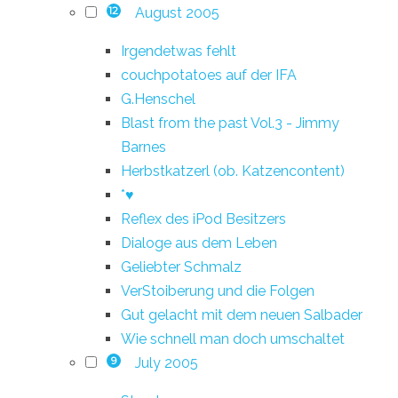
August 2005
12
Irgendetwas fehlt
couchpotatoes auf der IFA
G.Henschel
Blast from the past Vol.3 - Jimmy
Barnes
Herbstkatzerl (ob. Katzencontent)
*♥
Reflex des iPod Besitzers
Dialoge aus dem Leben
Geliebter Schmalz
VerStoiberung und die Folgen
Gut gelacht mit dem neuen Salbader
Wie schnell man doch umschaltet
July 2005
9