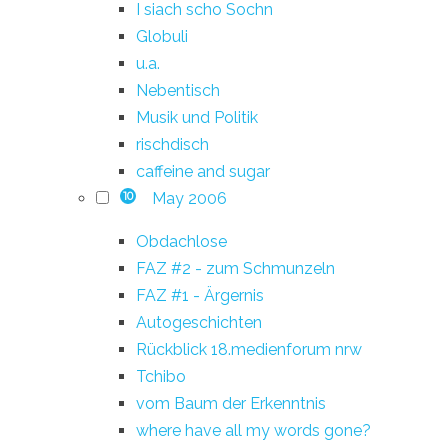
I siach scho Sochn
Globuli
u.a.
Nebentisch
Musik und Politik
rischdisch
caffeine and sugar
May 2006
10
Obdachlose
FAZ #2 - zum Schmunzeln
FAZ #1 - Ärgernis
Autogeschichten
Rückblick 18.medienforum nrw
Tchibo
vom Baum der Erkenntnis
where have all my words gone?