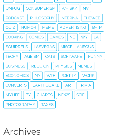
UNFUG
CONSUMERISM
WHISKY
NV
PODCAST
PHILOSOPHY
INTERNA
THEWEB
QUIZ
HUMOR
MEME
ADVERTISING
BFTP
COOKING
COMICS
GAMES
NE
WY
LA
SQUIRRELS
LASVEGAS
MISCELLANEOUS
TECHY
AGEISM
CATS
SOFTWARE
FUNNY
BUSINESS
RELIGION
PHYSICS
MEMES
ECONOMICS
NY
WTF
POETRY
WORK
CONCERTS
EARTHQUAKE
ART
TRIVIA
MYLIFE
BY
CHARTS
NEWS
SCIFI
PHOTOGRAPHY
TAXES
Archives