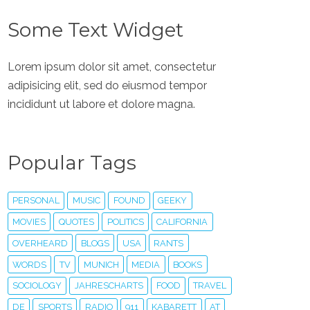
Some Text Widget
Lorem ipsum dolor sit amet, consectetur
adipisicing elit, sed do eiusmod tempor
incididunt ut labore et dolore magna.
Popular Tags
PERSONAL
MUSIC
FOUND
GEEKY
MOVIES
QUOTES
POLITICS
CALIFORNIA
OVERHEARD
BLOGS
USA
RANTS
WORDS
TV
MUNICH
MEDIA
BOOKS
SOCIOLOGY
JAHRESCHARTS
FOOD
TRAVEL
DE
SPORTS
RADIO
911
KABARETT
AT