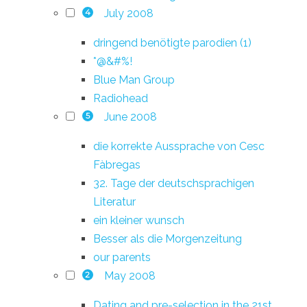
July 2008
4
dringend benötigte parodien (1)
*@&#%!
Blue Man Group
Radiohead
June 2008
5
die korrekte Aussprache von Cesc
Fàbregas
32. Tage der deutschsprachigen
Literatur
ein kleiner wunsch
Besser als die Morgenzeitung
our parents
May 2008
2
Dating and pre-selection in the 21st