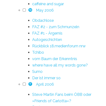
caffeine and sugar
May 2006
10
Obdachlose
FAZ #2 - zum Schmunzeln
FAZ #1 - Ärgernis
Autogeschichten
Rückblick 18.medienforum nrw
Tchibo
vom Baum der Erkenntnis
where have all my words gone?
Sumo
Der ist immer so
April 2006
7
Steve Martin Fans beim ÖBB oder
»Friends of Carlotta«?