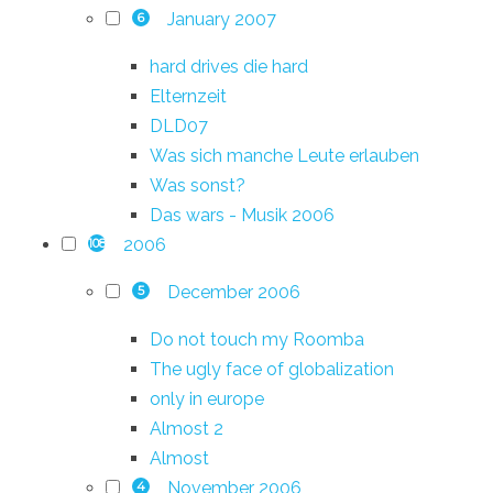
January 2007
6
hard drives die hard
Elternzeit
DLD07
Was sich manche Leute erlauben
Was sonst?
Das wars - Musik 2006
2006
108
December 2006
5
Do not touch my Roomba
The ugly face of globalization
only in europe
Almost 2
Almost
November 2006
4