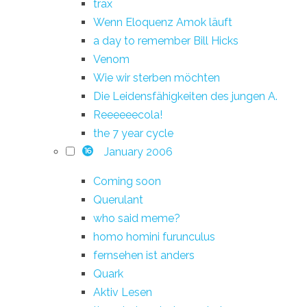
trax
Wenn Eloquenz Amok läuft
a day to remember Bill Hicks
Venom
Wie wir sterben möchten
Die Leidensfähigkeiten des jungen A.
Reeeeeecola!
the 7 year cycle
January 2006
16
Coming soon
Querulant
who said meme?
homo homini furunculus
fernsehen ist anders
Quark
Aktiv Lesen