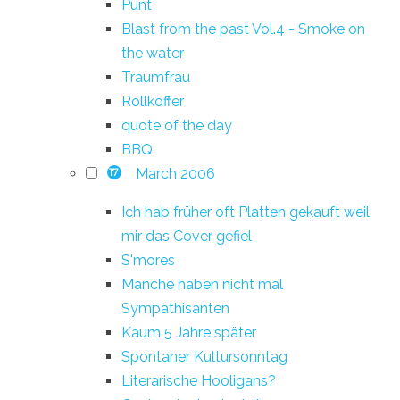
Punt
Blast from the past Vol.4 - Smoke on
the water
Traumfrau
Rollkoffer
quote of the day
BBQ
March 2006
17
Ich hab früher oft Platten gekauft weil
mir das Cover gefiel
S'mores
Manche haben nicht mal
Sympathisanten
Kaum 5 Jahre später
Spontaner Kultursonntag
Literarische Hooligans?