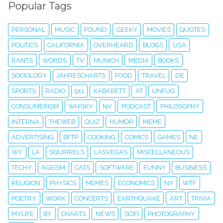
Popular Tags
PERSONAL
MUSIC
FOUND
GEEKY
MOVIES
QUOTES
POLITICS
CALIFORNIA
OVERHEARD
BLOGS
USA
RANTS
WORDS
TV
MUNICH
MEDIA
BOOKS
SOCIOLOGY
JAHRESCHARTS
FOOD
TRAVEL
DE
SPORTS
RADIO
911
KABARETT
AT
UNFUG
CONSUMERISM
WHISKY
NV
PODCAST
PHILOSOPHY
INTERNA
THEWEB
QUIZ
HUMOR
MEME
ADVERTISING
BFTP
COOKING
COMICS
GAMES
NE
WY
LA
SQUIRRELS
LASVEGAS
MISCELLANEOUS
TECHY
AGEISM
CATS
SOFTWARE
FUNNY
BUSINESS
RELIGION
PHYSICS
MEMES
ECONOMICS
NY
WTF
POETRY
WORK
CONCERTS
EARTHQUAKE
ART
TRIVIA
MYLIFE
BY
CHARTS
NEWS
SCIFI
PHOTOGRAPHY