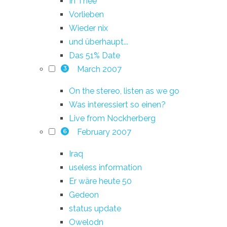
In Thee
Vorlieben
Wieder nix
und überhaupt...
Das 51% Date
March 2007
3
On the stereo, listen as we go
Was interessiert so einen?
Live from Nockherberg
February 2007
6
Iraq
useless information
Er wäre heute 50
Gedeon
status update
Owelodn