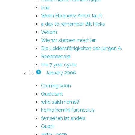
trax
Wenn Eloquenz Amok läuft
a day to remember Bill Hicks
Venom
Wie wir sterben möchten
Die Leidensfähigkeiten des jungen A.
Reeeeeecola!
the 7 year cycle
January 2006
16
Coming soon
Querulant
who said meme?
homo homini furunculus
fernsehen ist anders
Quark
Aktiv Lesen