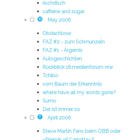
rischdisch
caffeine and sugar
May 2006
10
Obdachlose
FAZ #2 - zum Schmunzeln
FAZ #1 - Ärgernis
Autogeschichten
Rückblick 18.medienforum nrw
Tchibo
vom Baum der Erkenntnis
where have all my words gone?
Sumo
Der ist immer so
April 2006
7
Steve Martin Fans beim ÖBB oder
»Friends of Carlotta«?