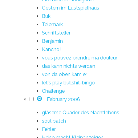
Gestern im Lustspielhaus
Buk
Telemark
Schriftsteller
Benjamin
Kancho!
vous pouvez prendre ma douleur
das kann nichts werden
von da oben kam er
let's play bullshit-bingo
Challenge
February 2006
12
gläserne Quader des Nachtlebens
soul patch
Fehler
Heise macht Kleinanzeigen