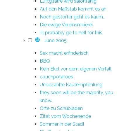
Luftgitarre wird salonfähig
Auf den Maßstab kommt es an
Noch gestörter geht es kaum...
Die ewige Vereinsmeierei
i'll probably go to hell for this
June 2005
25
Sex macht erfinderisch
BBQ
Kein Ekel vor dem eigenen Verfall
couchpotatoes
Unbezahlte Kaufempfehlung
they soon will be the majority, you
know.
Orte zu Schubladen
Zitat vom Wochenende
Sommer in der Stadt