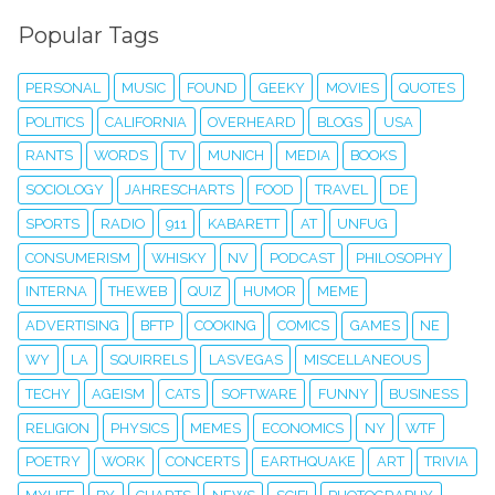
Popular Tags
PERSONAL
MUSIC
FOUND
GEEKY
MOVIES
QUOTES
POLITICS
CALIFORNIA
OVERHEARD
BLOGS
USA
RANTS
WORDS
TV
MUNICH
MEDIA
BOOKS
SOCIOLOGY
JAHRESCHARTS
FOOD
TRAVEL
DE
SPORTS
RADIO
911
KABARETT
AT
UNFUG
CONSUMERISM
WHISKY
NV
PODCAST
PHILOSOPHY
INTERNA
THEWEB
QUIZ
HUMOR
MEME
ADVERTISING
BFTP
COOKING
COMICS
GAMES
NE
WY
LA
SQUIRRELS
LASVEGAS
MISCELLANEOUS
TECHY
AGEISM
CATS
SOFTWARE
FUNNY
BUSINESS
RELIGION
PHYSICS
MEMES
ECONOMICS
NY
WTF
POETRY
WORK
CONCERTS
EARTHQUAKE
ART
TRIVIA