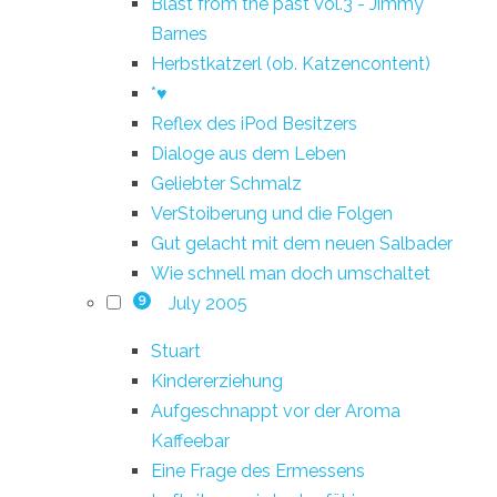
Blast from the past Vol.3 - Jimmy
Barnes
Herbstkatzerl (ob. Katzencontent)
*♥
Reflex des iPod Besitzers
Dialoge aus dem Leben
Geliebter Schmalz
VerStoiberung und die Folgen
Gut gelacht mit dem neuen Salbader
Wie schnell man doch umschaltet
July 2005
9
Stuart
Kindererziehung
Aufgeschnappt vor der Aroma
Kaffeebar
Eine Frage des Ermessens