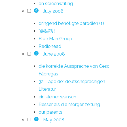
on screenwriting
July 2008
4
dringend benötigte parodien (1)
*@&#%!
Blue Man Group
Radiohead
June 2008
5
die korrekte Aussprache von Cesc
Fàbregas
32. Tage der deutschsprachigen
Literatur
ein kleiner wunsch
Besser als die Morgenzeitung
our parents
May 2008
2