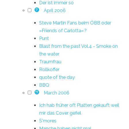
Der ist immer so
April 2006
7
Steve Martin Fans beim ÖBB oder
»Friends of Carlotta«?
Punt
Blast from the past Vol.4 - Smoke on
the water
Traumfrau
Rollkoffer
quote of the day
BBQ
March 2006
17
Ich hab früher oft Platten gekauft weil
mir das Cover gefiel
S'mores
Manche haben nicht mal