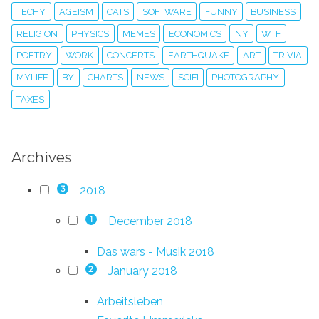
TECHY
AGEISM
CATS
SOFTWARE
FUNNY
BUSINESS
RELIGION
PHYSICS
MEMES
ECONOMICS
NY
WTF
POETRY
WORK
CONCERTS
EARTHQUAKE
ART
TRIVIA
MYLIFE
BY
CHARTS
NEWS
SCIFI
PHOTOGRAPHY
TAXES
Archives
2018
3
December 2018
1
Das wars - Musik 2018
January 2018
2
Arbeitsleben