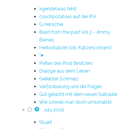
Irgendetwas fehlt
couchpotatoes auf der IFA
G.Henschel
Blast from the past Vol.3 - Jimmy
Barnes
Herbstkatzerl (ob. Katzencontent)
*♥
Reflex des iPod Besitzers
Dialoge aus dem Leben
Geliebter Schmalz
VerStoiberung und die Folgen
Gut gelacht mit dem neuen Salbader
Wie schnell man doch umschaltet
July 2005
9
Stuart