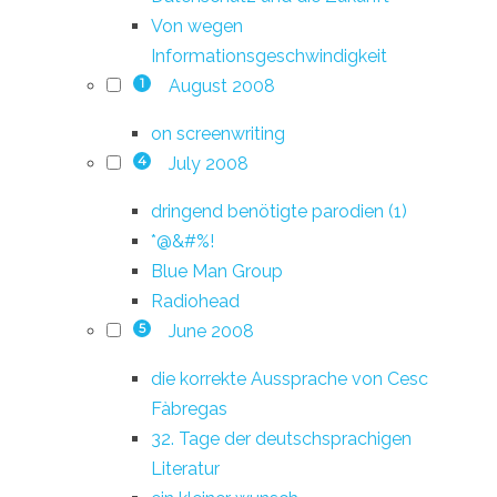
Von wegen
Informationsgeschwindigkeit
August 2008
1
on screenwriting
July 2008
4
dringend benötigte parodien (1)
*@&#%!
Blue Man Group
Radiohead
June 2008
5
die korrekte Aussprache von Cesc
Fàbregas
32. Tage der deutschsprachigen
Literatur