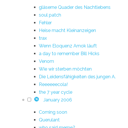
gläserne Quader des Nachtlebens
soul patch
Fehler
Heise macht Kleinanzeigen
trax
Wenn Eloquenz Amok läuft
a day to remember Bill Hicks
Venom
Wie wir sterben möchten
Die Leidensfähigkeiten des jungen A.
Reeeeeecola!
the 7 year cycle
January 2006
16
Coming soon
Querulant
who said meme?