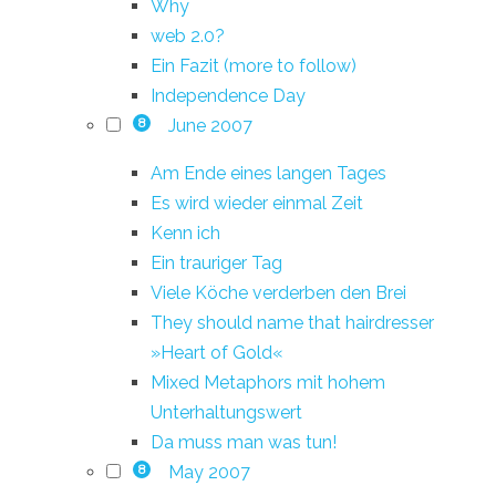
Why
web 2.0?
Ein Fazit (more to follow)
Independence Day
June 2007
8
Am Ende eines langen Tages
Es wird wieder einmal Zeit
Kenn ich
Ein trauriger Tag
Viele Köche verderben den Brei
They should name that hairdresser
»Heart of Gold«
Mixed Metaphors mit hohem
Unterhaltungswert
Da muss man was tun!
May 2007
8