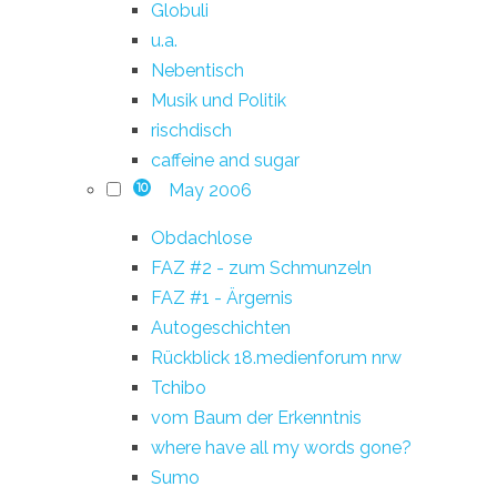
Globuli
u.a.
Nebentisch
Musik und Politik
rischdisch
caffeine and sugar
May 2006
10
Obdachlose
FAZ #2 - zum Schmunzeln
FAZ #1 - Ärgernis
Autogeschichten
Rückblick 18.medienforum nrw
Tchibo
vom Baum der Erkenntnis
where have all my words gone?
Sumo