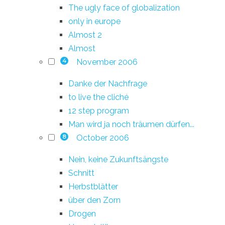
The ugly face of globalization
only in europe
Almost 2
Almost
November 2006
4
Danke der Nachfrage
to live the cliché
12 step program
Man wird ja noch träumen dürfen...
October 2006
8
Nein, keine Zukunftsängste
Schnitt
Herbstblätter
über den Zorn
Drogen