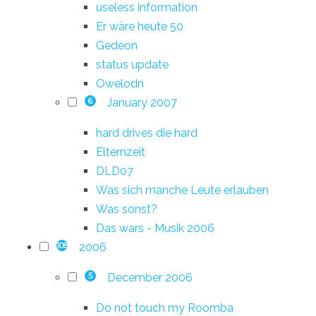
useless information
Er wäre heute 50
Gedeon
status update
Owelodn
January 2007
6
hard drives die hard
Elternzeit
DLD07
Was sich manche Leute erlauben
Was sonst?
Das wars - Musik 2006
2006
108
December 2006
5
Do not touch my Roomba