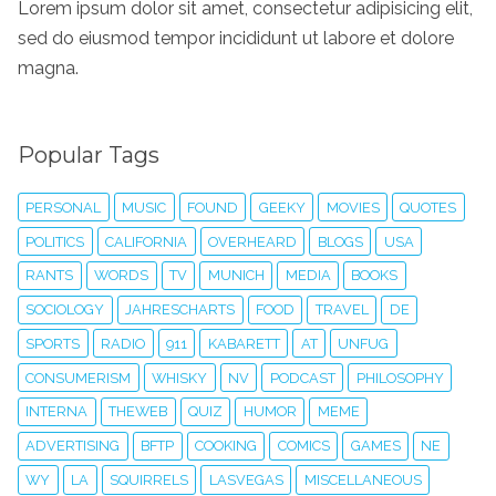
Lorem ipsum dolor sit amet, consectetur adipisicing elit,
sed do eiusmod tempor incididunt ut labore et dolore
magna.
Popular Tags
PERSONAL
MUSIC
FOUND
GEEKY
MOVIES
QUOTES
POLITICS
CALIFORNIA
OVERHEARD
BLOGS
USA
RANTS
WORDS
TV
MUNICH
MEDIA
BOOKS
SOCIOLOGY
JAHRESCHARTS
FOOD
TRAVEL
DE
SPORTS
RADIO
911
KABARETT
AT
UNFUG
CONSUMERISM
WHISKY
NV
PODCAST
PHILOSOPHY
INTERNA
THEWEB
QUIZ
HUMOR
MEME
ADVERTISING
BFTP
COOKING
COMICS
GAMES
NE
WY
LA
SQUIRRELS
LASVEGAS
MISCELLANEOUS