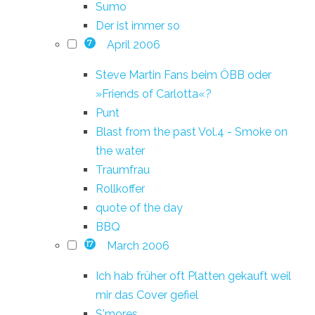
Sumo
Der ist immer so
April 2006
7
Steve Martin Fans beim ÖBB oder
»Friends of Carlotta«?
Punt
Blast from the past Vol.4 - Smoke on
the water
Traumfrau
Rollkoffer
quote of the day
BBQ
March 2006
17
Ich hab früher oft Platten gekauft weil
mir das Cover gefiel
S'mores