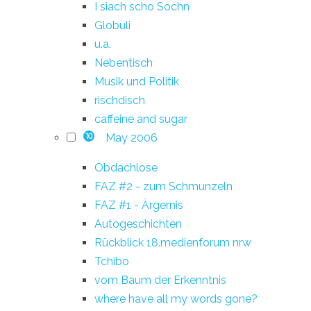
I siach scho Sochn
Globuli
u.a.
Nebentisch
Musik und Politik
rischdisch
caffeine and sugar
May 2006
10
Obdachlose
FAZ #2 - zum Schmunzeln
FAZ #1 - Ärgernis
Autogeschichten
Rückblick 18.medienforum nrw
Tchibo
vom Baum der Erkenntnis
where have all my words gone?