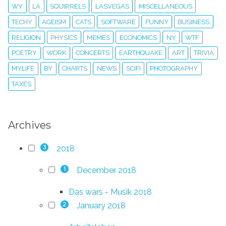
WY
LA
SQUIRRELS
LASVEGAS
MISCELLANEOUS
TECHY
AGEISM
CATS
SOFTWARE
FUNNY
BUSINESS
RELIGION
PHYSICS
MEMES
ECONOMICS
NY
WTF
POETRY
WORK
CONCERTS
EARTHQUAKE
ART
TRIVIA
MYLIFE
BY
CHARTS
NEWS
SCIFI
PHOTOGRAPHY
TAXES
Archives
2018
3
December 2018
1
Das wars - Musik 2018
January 2018
2