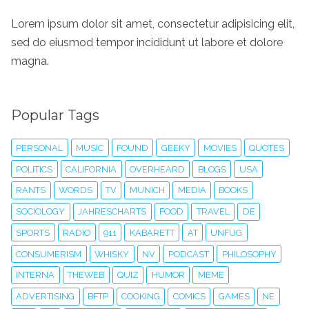
Lorem ipsum dolor sit amet, consectetur adipisicing elit,
sed do eiusmod tempor incididunt ut labore et dolore
magna.
Popular Tags
PERSONAL
MUSIC
FOUND
GEEKY
MOVIES
QUOTES
POLITICS
CALIFORNIA
OVERHEARD
BLOGS
USA
RANTS
WORDS
TV
MUNICH
MEDIA
BOOKS
SOCIOLOGY
JAHRESCHARTS
FOOD
TRAVEL
DE
SPORTS
RADIO
911
KABARETT
AT
UNFUG
CONSUMERISM
WHISKY
NV
PODCAST
PHILOSOPHY
INTERNA
THEWEB
QUIZ
HUMOR
MEME
ADVERTISING
BFTP
COOKING
COMICS
GAMES
NE