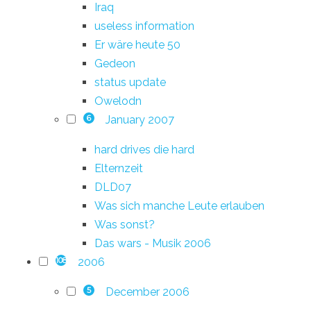
Iraq
useless information
Er wäre heute 50
Gedeon
status update
Owelodn
January 2007
6
hard drives die hard
Elternzeit
DLD07
Was sich manche Leute erlauben
Was sonst?
Das wars - Musik 2006
2006
108
December 2006
5