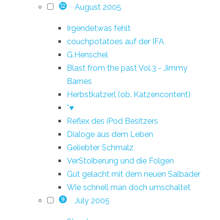
August 2005
12
Irgendetwas fehlt
couchpotatoes auf der IFA
G.Henschel
Blast from the past Vol.3 - Jimmy
Barnes
Herbstkatzerl (ob. Katzencontent)
*♥
Reflex des iPod Besitzers
Dialoge aus dem Leben
Geliebter Schmalz
VerStoiberung und die Folgen
Gut gelacht mit dem neuen Salbader
Wie schnell man doch umschaltet
July 2005
9