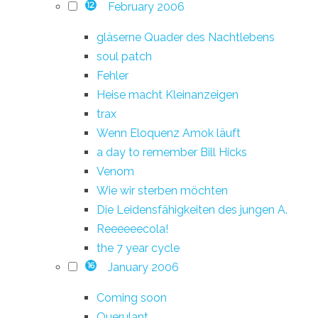
February 2006
12
gläserne Quader des Nachtlebens
soul patch
Fehler
Heise macht Kleinanzeigen
trax
Wenn Eloquenz Amok läuft
a day to remember Bill Hicks
Venom
Wie wir sterben möchten
Die Leidensfähigkeiten des jungen A.
Reeeeeecola!
the 7 year cycle
January 2006
16
Coming soon
Querulant