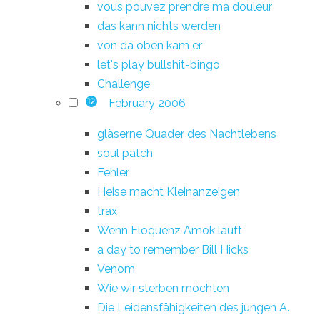
vous pouvez prendre ma douleur
das kann nichts werden
von da oben kam er
let's play bullshit-bingo
Challenge
February 2006
12
gläserne Quader des Nachtlebens
soul patch
Fehler
Heise macht Kleinanzeigen
trax
Wenn Eloquenz Amok läuft
a day to remember Bill Hicks
Venom
Wie wir sterben möchten
Die Leidensfähigkeiten des jungen A.