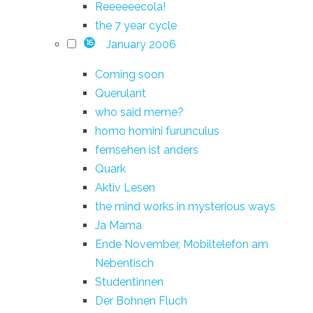
Reeeeeecola!
the 7 year cycle
January 2006
16
Coming soon
Querulant
who said meme?
homo homini furunculus
fernsehen ist anders
Quark
Aktiv Lesen
the mind works in mysterious ways
Ja Mama
Ende November, Mobiltelefon am
Nebentisch
Studentinnen
Der Bohnen Fluch