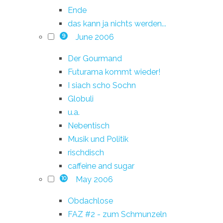
Ende
das kann ja nichts werden...
June 2006
9
Der Gourmand
Futurama kommt wieder!
I siach scho Sochn
Globuli
u.a.
Nebentisch
Musik und Politik
rischdisch
caffeine and sugar
May 2006
10
Obdachlose
FAZ #2 - zum Schmunzeln