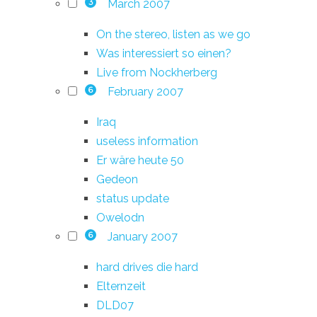
March 2007
3
On the stereo, listen as we go
Was interessiert so einen?
Live from Nockherberg
February 2007
6
Iraq
useless information
Er wäre heute 50
Gedeon
status update
Owelodn
January 2007
6
hard drives die hard
Elternzeit
DLD07