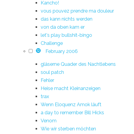
Kancho!
vous pouvez prendre ma douleur
das kann nichts werden
von da oben kam er
let's play bullshit-bingo
Challenge
February 2006
12
gläserne Quader des Nachtlebens
soul patch
Fehler
Heise macht Kleinanzeigen
trax
Wenn Eloquenz Amok läuft
a day to remember Bill Hicks
Venom
Wie wir sterben möchten