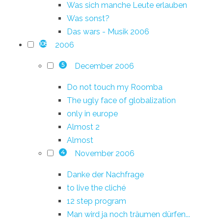
Was sich manche Leute erlauben
Was sonst?
Das wars - Musik 2006
2006
108
December 2006
5
Do not touch my Roomba
The ugly face of globalization
only in europe
Almost 2
Almost
November 2006
4
Danke der Nachfrage
to live the cliché
12 step program
Man wird ja noch träumen dürfen...