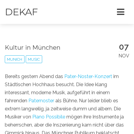
DEKAF
07
Kultur in München
NOV
MUNICH
MUSIC
Bereits gestern Abend das
Pater-Noster-Konzert
im
Städtischen Hochhaus besucht. Die Idee klang
interessant, moderne Musik, aufgeführt in einem
fahrenden
Paternoster
als Bühne. Nur leider blieb es
extrem langweilig, ja zeitweise dumm und albern. Die
Musiker von
Piano Possibile
mögen ihre Instrumente ja
beherrschen, aber die Inszenierung kam nicht über das
Gimmick hinaus. Das Münchner Publikum beklatscht