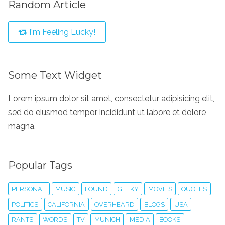
Random Article
I'm Feeling Lucky!
Some Text Widget
Lorem ipsum dolor sit amet, consectetur adipisicing elit,
sed do eiusmod tempor incididunt ut labore et dolore
magna.
Popular Tags
PERSONAL
MUSIC
FOUND
GEEKY
MOVIES
QUOTES
POLITICS
CALIFORNIA
OVERHEARD
BLOGS
USA
RANTS
WORDS
TV
MUNICH
MEDIA
BOOKS