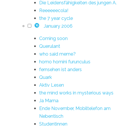
Die Leidensfähigkeiten des jungen A.
Reeeeeecola!
the 7 year cycle
January 2006
16
Coming soon
Querulant
who said meme?
homo homini furunculus
fernsehen ist anders
Quark
Aktiv Lesen
the mind works in mysterious ways
Ja Mama
Ende November, Mobiltelefon am
Nebentisch
Studentinnen