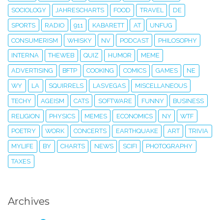
SOCIOLOGY
JAHRESCHARTS
FOOD
TRAVEL
DE
SPORTS
RADIO
911
KABARETT
AT
UNFUG
CONSUMERISM
WHISKY
NV
PODCAST
PHILOSOPHY
INTERNA
THEWEB
QUIZ
HUMOR
MEME
ADVERTISING
BFTP
COOKING
COMICS
GAMES
NE
WY
LA
SQUIRRELS
LASVEGAS
MISCELLANEOUS
TECHY
AGEISM
CATS
SOFTWARE
FUNNY
BUSINESS
RELIGION
PHYSICS
MEMES
ECONOMICS
NY
WTF
POETRY
WORK
CONCERTS
EARTHQUAKE
ART
TRIVIA
MYLIFE
BY
CHARTS
NEWS
SCIFI
PHOTOGRAPHY
TAXES
Archives