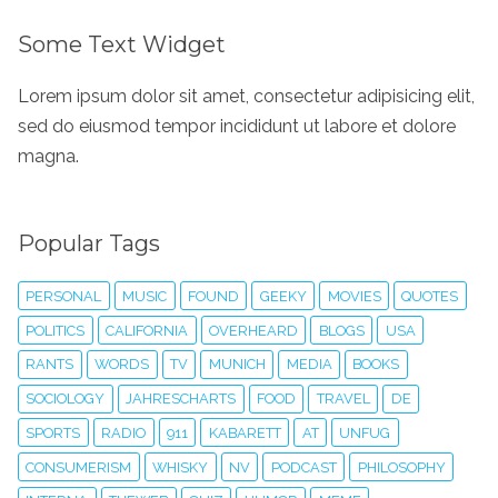
Some Text Widget
Lorem ipsum dolor sit amet, consectetur adipisicing elit,
sed do eiusmod tempor incididunt ut labore et dolore
magna.
Popular Tags
PERSONAL
MUSIC
FOUND
GEEKY
MOVIES
QUOTES
POLITICS
CALIFORNIA
OVERHEARD
BLOGS
USA
RANTS
WORDS
TV
MUNICH
MEDIA
BOOKS
SOCIOLOGY
JAHRESCHARTS
FOOD
TRAVEL
DE
SPORTS
RADIO
911
KABARETT
AT
UNFUG
CONSUMERISM
WHISKY
NV
PODCAST
PHILOSOPHY