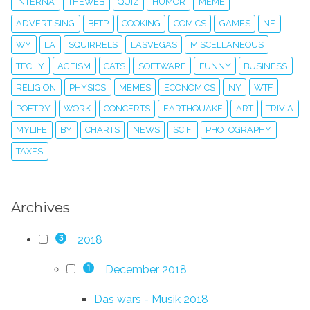
INTERNA
THEWEB
QUIZ
HUMOR
MEME
ADVERTISING
BFTP
COOKING
COMICS
GAMES
NE
WY
LA
SQUIRRELS
LASVEGAS
MISCELLANEOUS
TECHY
AGEISM
CATS
SOFTWARE
FUNNY
BUSINESS
RELIGION
PHYSICS
MEMES
ECONOMICS
NY
WTF
POETRY
WORK
CONCERTS
EARTHQUAKE
ART
TRIVIA
MYLIFE
BY
CHARTS
NEWS
SCIFI
PHOTOGRAPHY
TAXES
Archives
2018
3
December 2018
1
Das wars - Musik 2018