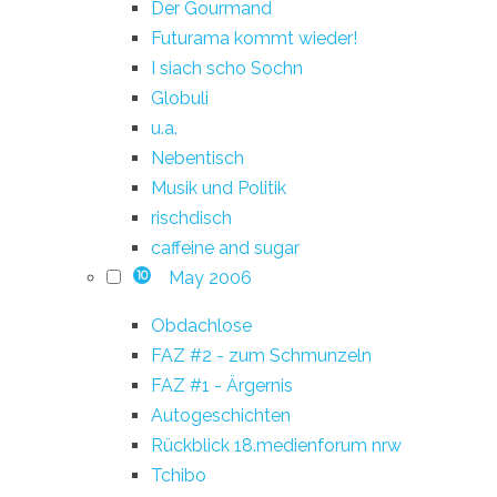
Der Gourmand
Futurama kommt wieder!
I siach scho Sochn
Globuli
u.a.
Nebentisch
Musik und Politik
rischdisch
caffeine and sugar
May 2006
10
Obdachlose
FAZ #2 - zum Schmunzeln
FAZ #1 - Ärgernis
Autogeschichten
Rückblick 18.medienforum nrw
Tchibo