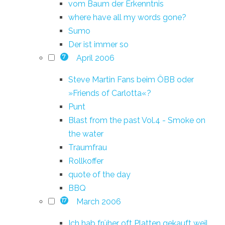
vom Baum der Erkenntnis
where have all my words gone?
Sumo
Der ist immer so
April 2006
7
Steve Martin Fans beim ÖBB oder
»Friends of Carlotta«?
Punt
Blast from the past Vol.4 - Smoke on
the water
Traumfrau
Rollkoffer
quote of the day
BBQ
March 2006
17
Ich hab früher oft Platten gekauft weil