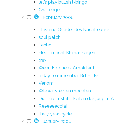
let's play bullshit-bingo
Challenge
February 2006
12
gläserne Quader des Nachtlebens
soul patch
Fehler
Heise macht Kleinanzeigen
trax
Wenn Eloquenz Amok läuft
a day to remember Bill Hicks
Venom
Wie wir sterben möchten
Die Leidensfähigkeiten des jungen A.
Reeeeeecola!
the 7 year cycle
January 2006
16