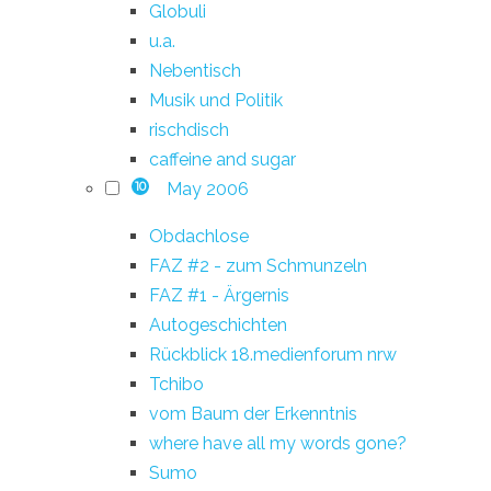
Globuli
u.a.
Nebentisch
Musik und Politik
rischdisch
caffeine and sugar
May 2006
10
Obdachlose
FAZ #2 - zum Schmunzeln
FAZ #1 - Ärgernis
Autogeschichten
Rückblick 18.medienforum nrw
Tchibo
vom Baum der Erkenntnis
where have all my words gone?
Sumo