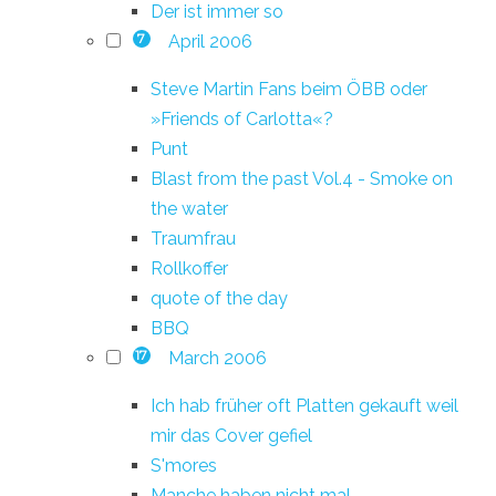
Der ist immer so
April 2006
7
Steve Martin Fans beim ÖBB oder
»Friends of Carlotta«?
Punt
Blast from the past Vol.4 - Smoke on
the water
Traumfrau
Rollkoffer
quote of the day
BBQ
March 2006
17
Ich hab früher oft Platten gekauft weil
mir das Cover gefiel
S'mores
Manche haben nicht mal