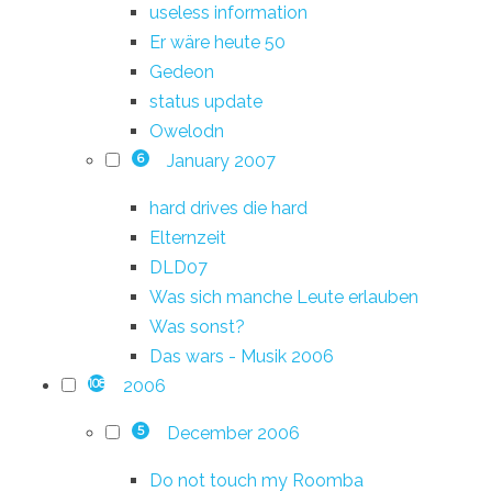
useless information
Er wäre heute 50
Gedeon
status update
Owelodn
January 2007
6
hard drives die hard
Elternzeit
DLD07
Was sich manche Leute erlauben
Was sonst?
Das wars - Musik 2006
2006
108
December 2006
5
Do not touch my Roomba