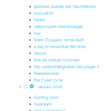
gläserne Quader des Nachtlebens
soul patch
Fehler
Heise macht Kleinanzeigen
trax
Wenn Eloquenz Amok läuft
a day to remember Bill Hicks
Venom
Wie wir sterben möchten
Die Leidensfähigkeiten des jungen A.
Reeeeeecola!
the 7 year cycle
January 2006
16
Coming soon
Querulant
who said meme?