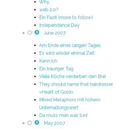
Why
web 2.0?
Ein Fazit (more to follow)
Independence Day
June 2007
8
Am Ende eines langen Tages
Es wird wieder einmal Zeit
Kenn ich
Ein trauriger Tag
Viele Köche verderben den Brei
They should name that hairdresser
»Heart of Gold«
Mixed Metaphors mit hohem
Unterhaltungswert
Da muss man was tun!
May 2007
8