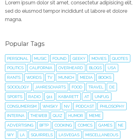
Lorem ipsum dolor sit amet, consectetur adipisicing elit,
sed do eiusmod tempor incididunt ut labore et dolore
magna.
Popular Tags
PERSONAL
MUSIC
FOUND
GEEKY
MOVIES
QUOTES
POLITICS
CALIFORNIA
OVERHEARD
BLOGS
USA
RANTS
WORDS
TV
MUNICH
MEDIA
BOOKS
SOCIOLOGY
JAHRESCHARTS
FOOD
TRAVEL
DE
SPORTS
RADIO
911
KABARETT
AT
UNFUG
CONSUMERISM
WHISKY
NV
PODCAST
PHILOSOPHY
INTERNA
THEWEB
QUIZ
HUMOR
MEME
ADVERTISING
BFTP
COOKING
COMICS
GAMES
NE
WY
LA
SQUIRRELS
LASVEGAS
MISCELLANEOUS