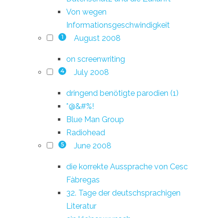
Von wegen
Informationsgeschwindigkeit
August 2008
1
on screenwriting
July 2008
4
dringend benötigte parodien (1)
*@&#%!
Blue Man Group
Radiohead
June 2008
5
die korrekte Aussprache von Cesc
Fàbregas
32. Tage der deutschsprachigen
Literatur