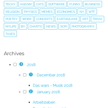
TECHY
AGEISM
CATS
SOFTWARE
FUNNY
BUSINESS
RELIGION
PHYSICS
MEMES
ECONOMICS
NY
WTF
POETRY
WORK
CONCERTS
EARTHQUAKE
ART
TRIVIA
MYLIFE
BY
CHARTS
NEWS
SCIFI
PHOTOGRAPHY
TAXES
Archives
2018
3
December 2018
1
Das wars - Musik 2018
January 2018
2
Arbeitsleben