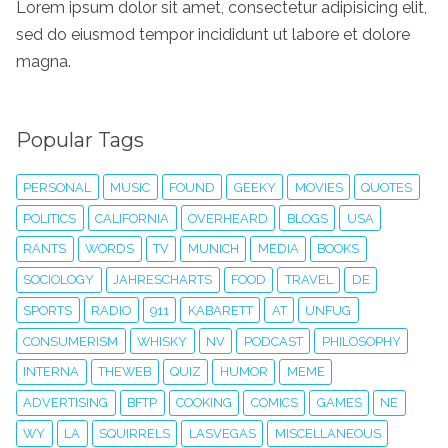
Lorem ipsum dolor sit amet, consectetur adipisicing elit,
sed do eiusmod tempor incididunt ut labore et dolore
magna.
Popular Tags
PERSONAL
MUSIC
FOUND
GEEKY
MOVIES
QUOTES
POLITICS
CALIFORNIA
OVERHEARD
BLOGS
USA
RANTS
WORDS
TV
MUNICH
MEDIA
BOOKS
SOCIOLOGY
JAHRESCHARTS
FOOD
TRAVEL
DE
SPORTS
RADIO
911
KABARETT
AT
UNFUG
CONSUMERISM
WHISKY
NV
PODCAST
PHILOSOPHY
INTERNA
THEWEB
QUIZ
HUMOR
MEME
ADVERTISING
BFTP
COOKING
COMICS
GAMES
NE
WY
LA
SQUIRRELS
LASVEGAS
MISCELLANEOUS