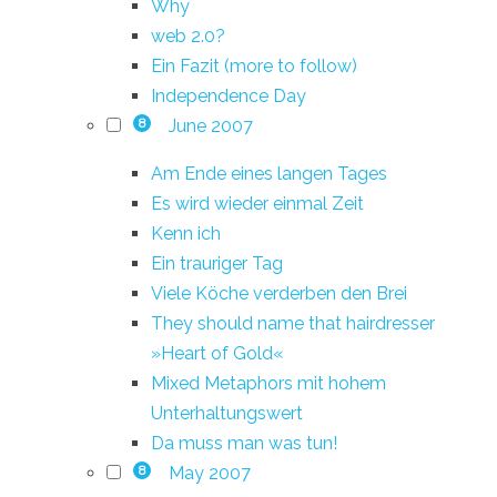
Why
web 2.0?
Ein Fazit (more to follow)
Independence Day
June 2007
8
Am Ende eines langen Tages
Es wird wieder einmal Zeit
Kenn ich
Ein trauriger Tag
Viele Köche verderben den Brei
They should name that hairdresser
»Heart of Gold«
Mixed Metaphors mit hohem
Unterhaltungswert
Da muss man was tun!
May 2007
8