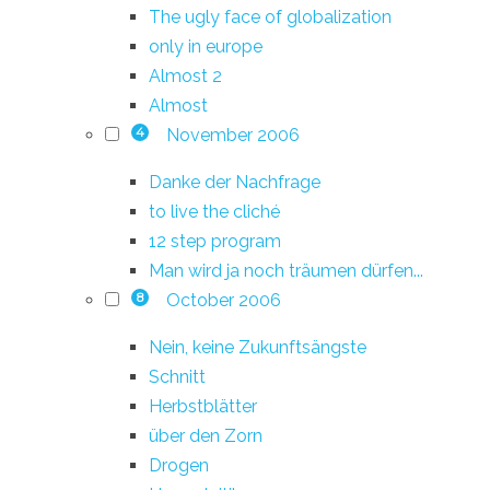
The ugly face of globalization
only in europe
Almost 2
Almost
November 2006
4
Danke der Nachfrage
to live the cliché
12 step program
Man wird ja noch träumen dürfen...
October 2006
8
Nein, keine Zukunftsängste
Schnitt
Herbstblätter
über den Zorn
Drogen