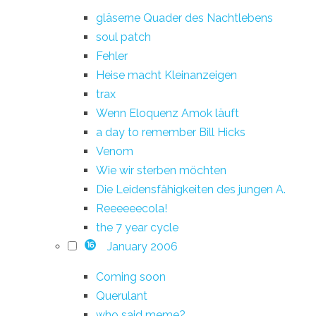
gläserne Quader des Nachtlebens
soul patch
Fehler
Heise macht Kleinanzeigen
trax
Wenn Eloquenz Amok läuft
a day to remember Bill Hicks
Venom
Wie wir sterben möchten
Die Leidensfähigkeiten des jungen A.
Reeeeeecola!
the 7 year cycle
January 2006
16
Coming soon
Querulant
who said meme?