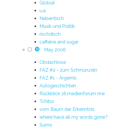
Globuli
u.a.
Nebentisch
Musik und Politik
rischdisch
caffeine and sugar
May 2006
10
Obdachlose
FAZ #2 - zum Schmunzeln
FAZ #1 - Ärgernis
Autogeschichten
Rückblick 18.medienforum nrw
Tchibo
vom Baum der Erkenntnis
where have all my words gone?
Sumo