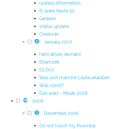
useless information
Er wäre heute 50
Gedeon
status update
Owelodn
January 2007
6
hard drives die hard
Elternzeit
DLD07
Was sich manche Leute erlauben
Was sonst?
Das wars - Musik 2006
2006
108
December 2006
5
Do not touch my Roomba