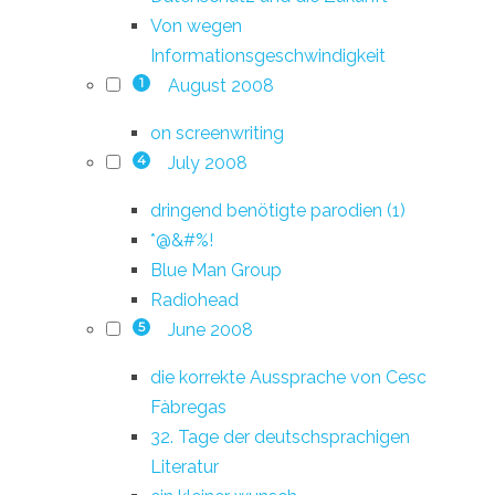
Von wegen
Informationsgeschwindigkeit
August 2008
1
on screenwriting
July 2008
4
dringend benötigte parodien (1)
*@&#%!
Blue Man Group
Radiohead
June 2008
5
die korrekte Aussprache von Cesc
Fàbregas
32. Tage der deutschsprachigen
Literatur