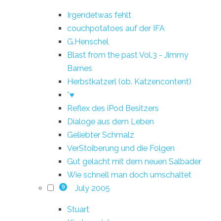
Irgendetwas fehlt
couchpotatoes auf der IFA
G.Henschel
Blast from the past Vol.3 - Jimmy
Barnes
Herbstkatzerl (ob. Katzencontent)
*♥
Reflex des iPod Besitzers
Dialoge aus dem Leben
Geliebter Schmalz
VerStoiberung und die Folgen
Gut gelacht mit dem neuen Salbader
Wie schnell man doch umschaltet
July 2005
9
Stuart