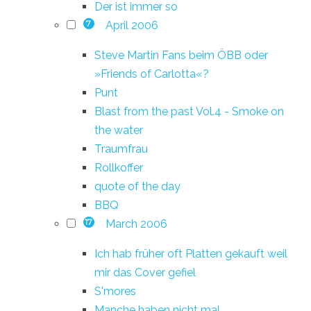
Der ist immer so
April 2006
7
Steve Martin Fans beim ÖBB oder
»Friends of Carlotta«?
Punt
Blast from the past Vol.4 - Smoke on
the water
Traumfrau
Rollkoffer
quote of the day
BBQ
March 2006
17
Ich hab früher oft Platten gekauft weil
mir das Cover gefiel
S'mores
Manche haben nicht mal