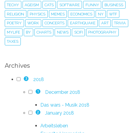
TECHY
AGEISM
CATS
SOFTWARE
FUNNY
BUSINESS
RELIGION
PHYSICS
MEMES
ECONOMICS
NY
WTF
POETRY
WORK
CONCERTS
EARTHQUAKE
ART
TRIVIA
MYLIFE
BY
CHARTS
NEWS
SCIFI
PHOTOGRAPHY
TAXES
Archives
2018
3
December 2018
1
Das wars - Musik 2018
January 2018
2
Arbeitsleben