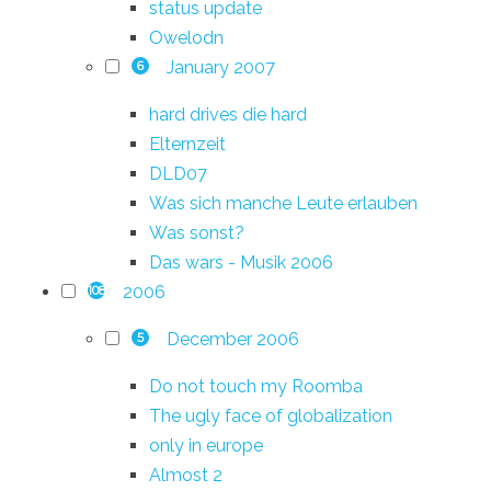
status update
Owelodn
January 2007
6
hard drives die hard
Elternzeit
DLD07
Was sich manche Leute erlauben
Was sonst?
Das wars - Musik 2006
2006
108
December 2006
5
Do not touch my Roomba
The ugly face of globalization
only in europe
Almost 2