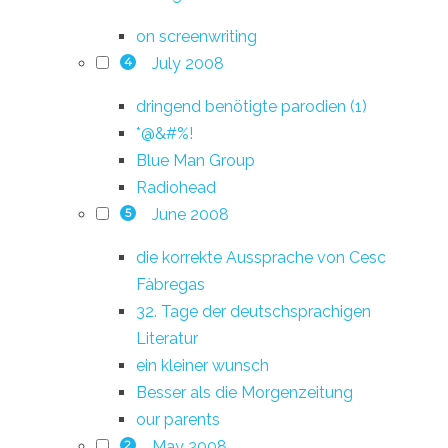
on screenwriting
July 2008
4
dringend benötigte parodien (1)
*@&#%!
Blue Man Group
Radiohead
June 2008
5
die korrekte Aussprache von Cesc
Fàbregas
32. Tage der deutschsprachigen
Literatur
ein kleiner wunsch
Besser als die Morgenzeitung
our parents
May 2008
2