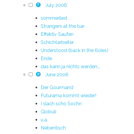
July 2006
7
sommerlied
Strangers at the bar
Effektiv Saufen
Schichtarbeiter
Understood (back in the 60ies)
Ende
das kann ja nichts werden...
June 2006
9
Der Gourmand
Futurama kommt wieder!
I siach scho Sochn
Globuli
u.a.
Nebentisch