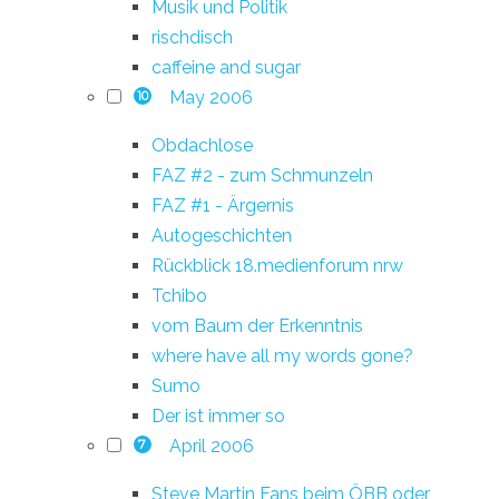
Musik und Politik
rischdisch
caffeine and sugar
May 2006
10
Obdachlose
FAZ #2 - zum Schmunzeln
FAZ #1 - Ärgernis
Autogeschichten
Rückblick 18.medienforum nrw
Tchibo
vom Baum der Erkenntnis
where have all my words gone?
Sumo
Der ist immer so
April 2006
7
Steve Martin Fans beim ÖBB oder