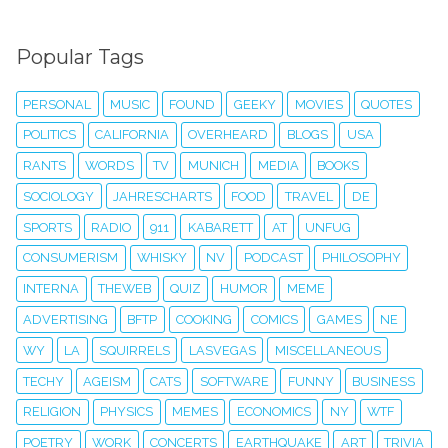
Popular Tags
PERSONAL
MUSIC
FOUND
GEEKY
MOVIES
QUOTES
POLITICS
CALIFORNIA
OVERHEARD
BLOGS
USA
RANTS
WORDS
TV
MUNICH
MEDIA
BOOKS
SOCIOLOGY
JAHRESCHARTS
FOOD
TRAVEL
DE
SPORTS
RADIO
911
KABARETT
AT
UNFUG
CONSUMERISM
WHISKY
NV
PODCAST
PHILOSOPHY
INTERNA
THEWEB
QUIZ
HUMOR
MEME
ADVERTISING
BFTP
COOKING
COMICS
GAMES
NE
WY
LA
SQUIRRELS
LASVEGAS
MISCELLANEOUS
TECHY
AGEISM
CATS
SOFTWARE
FUNNY
BUSINESS
RELIGION
PHYSICS
MEMES
ECONOMICS
NY
WTF
POETRY
WORK
CONCERTS
EARTHQUAKE
ART
TRIVIA