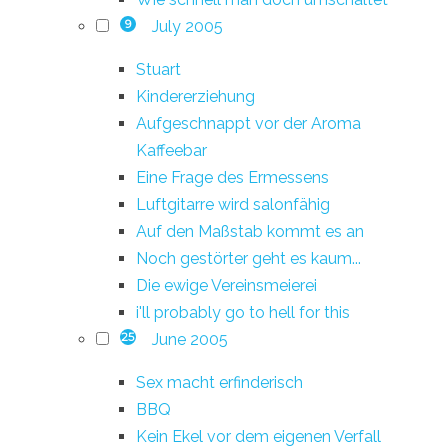
July 2005
9
Stuart
Kindererziehung
Aufgeschnappt vor der Aroma
Kaffeebar
Eine Frage des Ermessens
Luftgitarre wird salonfähig
Auf den Maßstab kommt es an
Noch gestörter geht es kaum...
Die ewige Vereinsmeierei
i'll probably go to hell for this
June 2005
25
Sex macht erfinderisch
BBQ
Kein Ekel vor dem eigenen Verfall