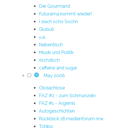
Der Gourmand
Futurama kommt wieder!
I siach scho Sochn
Globuli
u.a.
Nebentisch
Musik und Politik
rischdisch
caffeine and sugar
May 2006
10
Obdachlose
FAZ #2 - zum Schmunzeln
FAZ #1 - Ärgernis
Autogeschichten
Rückblick 18.medienforum nrw
Tchibo