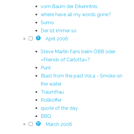
vom Baum der Erkenntnis
where have all my words gone?
Sumo
Der ist immer so
April 2006
7
Steve Martin Fans beim ÖBB oder
»Friends of Carlotta«?
Punt
Blast from the past Vol.4 - Smoke on
the water
Traumfrau
Rollkoffer
quote of the day
BBQ
March 2006
17