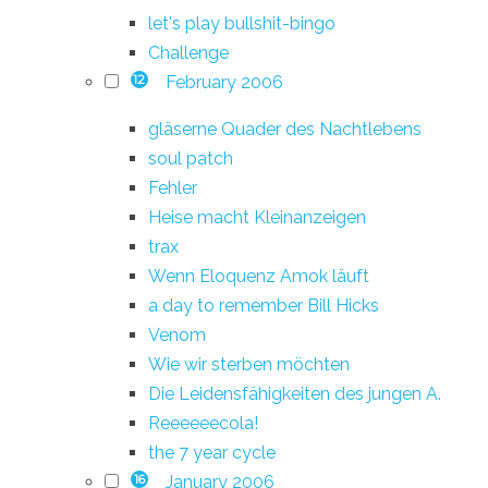
let's play bullshit-bingo
Challenge
February 2006
12
gläserne Quader des Nachtlebens
soul patch
Fehler
Heise macht Kleinanzeigen
trax
Wenn Eloquenz Amok läuft
a day to remember Bill Hicks
Venom
Wie wir sterben möchten
Die Leidensfähigkeiten des jungen A.
Reeeeeecola!
the 7 year cycle
January 2006
16