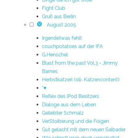
Fight Club
Gruß aus Berlin
August 2005
12
Irgendetwas fehlt
couchpotatoes auf der IFA
G.Henschel
Blast from the past Vol.3 - Jimmy
Barnes
Herbstkatzerl (ob. Katzencontent)
*♥
Reflex des iPod Besitzers
Dialoge aus dem Leben
Geliebter Schmalz
VerStoiberung und die Folgen
Gut gelacht mit dem neuen Salbader
Wie schnell man doch umschaltet