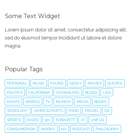
Some Text Widget
Lorem ipsum dolor sit amet, consectetur adipisicing elit,
sed do eiusmod tempor incididunt ut labore et dolore
magna.
Popular Tags
PERSONAL
MUSIC
FOUND
GEEKY
MOVIES
QUOTES
POLITICS
CALIFORNIA
OVERHEARD
BLOGS
USA
RANTS
WORDS
TV
MUNICH
MEDIA
BOOKS
SOCIOLOGY
JAHRESCHARTS
FOOD
TRAVEL
DE
SPORTS
RADIO
911
KABARETT
AT
UNFUG
CONSUMERISM
WHISKY
NV
PODCAST
PHILOSOPHY