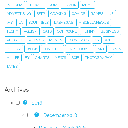
INTERNA
THEWEB
QUIZ
HUMOR
MEME
ADVERTISING
BFTP
COOKING
COMICS
GAMES
NE
WY
LA
SQUIRRELS
LASVEGAS
MISCELLANEOUS
TECHY
AGEISM
CATS
SOFTWARE
FUNNY
BUSINESS
RELIGION
PHYSICS
MEMES
ECONOMICS
NY
WTF
POETRY
WORK
CONCERTS
EARTHQUAKE
ART
TRIVIA
MYLIFE
BY
CHARTS
NEWS
SCIFI
PHOTOGRAPHY
TAXES
Archives
2018
3
December 2018
1
Das wars - Musik 2018