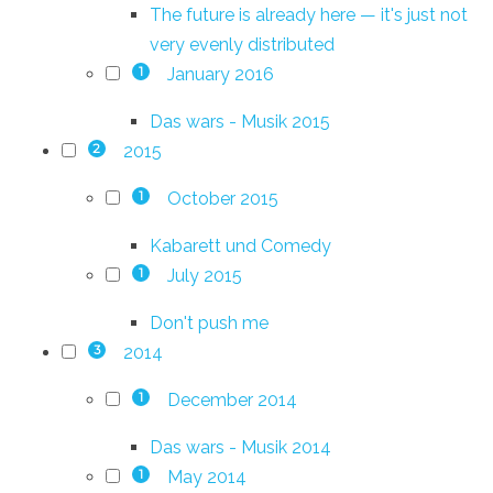
The future is already here — it's just not
very evenly distributed
January 2016
1
Das wars - Musik 2015
2015
2
October 2015
1
Kabarett und Comedy
July 2015
1
Don't push me
2014
3
December 2014
1
Das wars - Musik 2014
May 2014
1