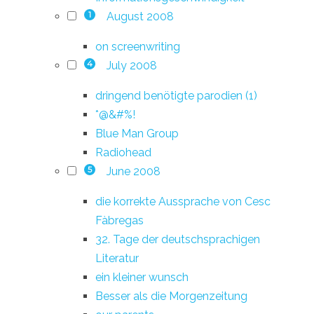
August 2008
1
on screenwriting
July 2008
4
dringend benötigte parodien (1)
*@&#%!
Blue Man Group
Radiohead
June 2008
5
die korrekte Aussprache von Cesc
Fàbregas
32. Tage der deutschsprachigen
Literatur
ein kleiner wunsch
Besser als die Morgenzeitung