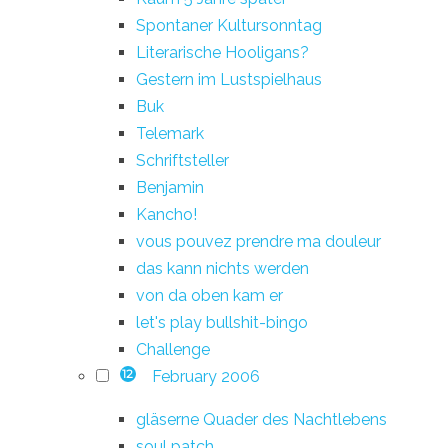
Spontaner Kultursonntag
Literarische Hooligans?
Gestern im Lustspielhaus
Buk
Telemark
Schriftsteller
Benjamin
Kancho!
vous pouvez prendre ma douleur
das kann nichts werden
von da oben kam er
let's play bullshit-bingo
Challenge
February 2006
12
gläserne Quader des Nachtlebens
soul patch