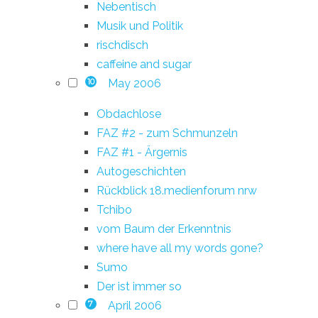
Nebentisch
Musik und Politik
rischdisch
caffeine and sugar
May 2006
10
Obdachlose
FAZ #2 - zum Schmunzeln
FAZ #1 - Ärgernis
Autogeschichten
Rückblick 18.medienforum nrw
Tchibo
vom Baum der Erkenntnis
where have all my words gone?
Sumo
Der ist immer so
April 2006
7