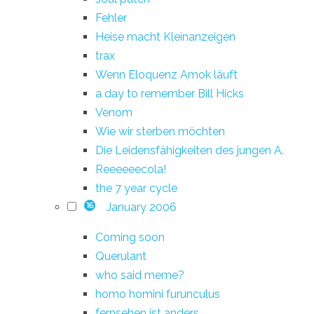
Fehler
Heise macht Kleinanzeigen
trax
Wenn Eloquenz Amok läuft
a day to remember Bill Hicks
Venom
Wie wir sterben möchten
Die Leidensfähigkeiten des jungen A.
Reeeeeecola!
the 7 year cycle
January 2006
16
Coming soon
Querulant
who said meme?
homo homini furunculus
fernsehen ist anders