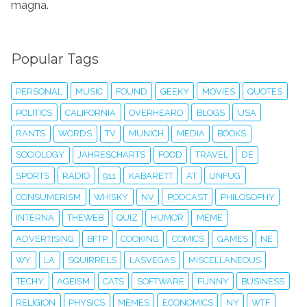
magna.
Popular Tags
PERSONAL
MUSIC
FOUND
GEEKY
MOVIES
QUOTES
POLITICS
CALIFORNIA
OVERHEARD
BLOGS
USA
RANTS
WORDS
TV
MUNICH
MEDIA
BOOKS
SOCIOLOGY
JAHRESCHARTS
FOOD
TRAVEL
DE
SPORTS
RADIO
911
KABARETT
AT
UNFUG
CONSUMERISM
WHISKY
NV
PODCAST
PHILOSOPHY
INTERNA
THEWEB
QUIZ
HUMOR
MEME
ADVERTISING
BFTP
COOKING
COMICS
GAMES
NE
WY
LA
SQUIRRELS
LASVEGAS
MISCELLANEOUS
TECHY
AGEISM
CATS
SOFTWARE
FUNNY
BUSINESS
RELIGION
PHYSICS
MEMES
ECONOMICS
NY
WTF