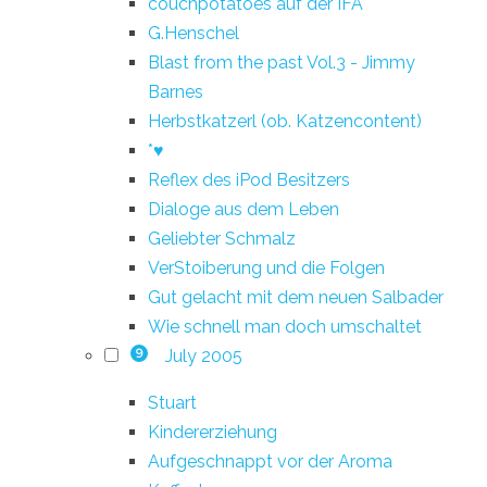
couchpotatoes auf der IFA
G.Henschel
Blast from the past Vol.3 - Jimmy
Barnes
Herbstkatzerl (ob. Katzencontent)
*♥
Reflex des iPod Besitzers
Dialoge aus dem Leben
Geliebter Schmalz
VerStoiberung und die Folgen
Gut gelacht mit dem neuen Salbader
Wie schnell man doch umschaltet
July 2005
9
Stuart
Kindererziehung
Aufgeschnappt vor der Aroma