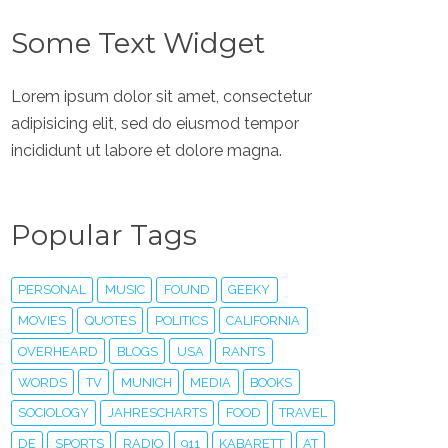
Some Text Widget
Lorem ipsum dolor sit amet, consectetur
adipisicing elit, sed do eiusmod tempor
incididunt ut labore et dolore magna.
Popular Tags
PERSONAL
MUSIC
FOUND
GEEKY
MOVIES
QUOTES
POLITICS
CALIFORNIA
OVERHEARD
BLOGS
USA
RANTS
WORDS
TV
MUNICH
MEDIA
BOOKS
SOCIOLOGY
JAHRESCHARTS
FOOD
TRAVEL
DE
SPORTS
RADIO
911
KABARETT
AT