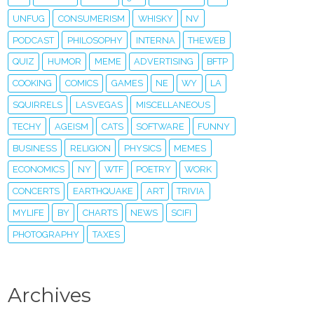
UNFUG
CONSUMERISM
WHISKY
NV
PODCAST
PHILOSOPHY
INTERNA
THEWEB
QUIZ
HUMOR
MEME
ADVERTISING
BFTP
COOKING
COMICS
GAMES
NE
WY
LA
SQUIRRELS
LASVEGAS
MISCELLANEOUS
TECHY
AGEISM
CATS
SOFTWARE
FUNNY
BUSINESS
RELIGION
PHYSICS
MEMES
ECONOMICS
NY
WTF
POETRY
WORK
CONCERTS
EARTHQUAKE
ART
TRIVIA
MYLIFE
BY
CHARTS
NEWS
SCIFI
PHOTOGRAPHY
TAXES
Archives