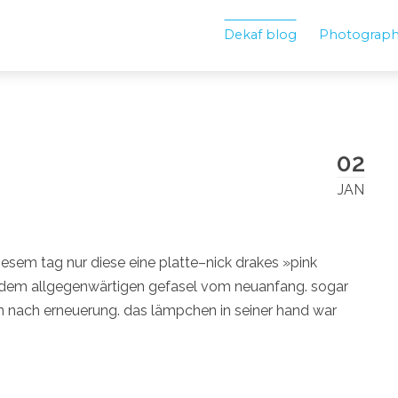
Dekaf blog
Photograp
02
JAN
iesem tag nur diese eine platte–nick drakes »pink
 dem allgegenwärtigen gefasel vom neuanfang. sogar
fen nach erneuerung. das lämpchen in seiner hand war