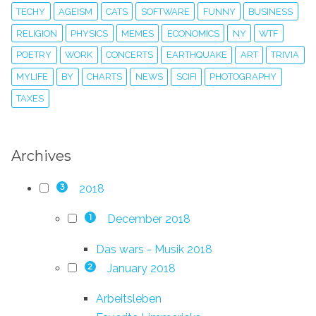
TECHY
AGEISM
CATS
SOFTWARE
FUNNY
BUSINESS
RELIGION
PHYSICS
MEMES
ECONOMICS
NY
WTF
POETRY
WORK
CONCERTS
EARTHQUAKE
ART
TRIVIA
MYLIFE
BY
CHARTS
NEWS
SCIFI
PHOTOGRAPHY
TAXES
Archives
2018
3
December 2018
1
Das wars - Musik 2018
January 2018
2
Arbeitsleben