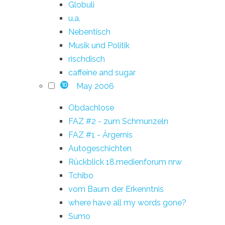
Globuli
u.a.
Nebentisch
Musik und Politik
rischdisch
caffeine and sugar
May 2006
10
Obdachlose
FAZ #2 - zum Schmunzeln
FAZ #1 - Ärgernis
Autogeschichten
Rückblick 18.medienforum nrw
Tchibo
vom Baum der Erkenntnis
where have all my words gone?
Sumo