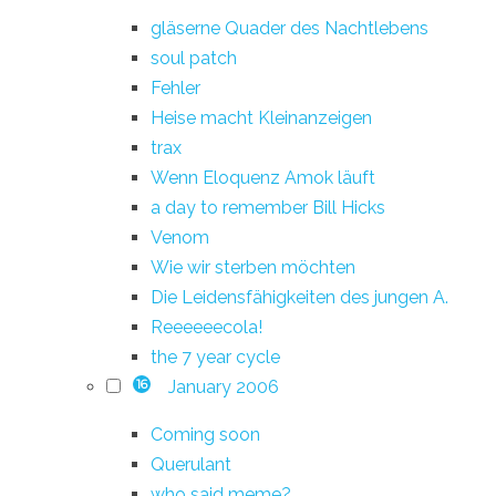
gläserne Quader des Nachtlebens
soul patch
Fehler
Heise macht Kleinanzeigen
trax
Wenn Eloquenz Amok läuft
a day to remember Bill Hicks
Venom
Wie wir sterben möchten
Die Leidensfähigkeiten des jungen A.
Reeeeeecola!
the 7 year cycle
January 2006
16
Coming soon
Querulant
who said meme?