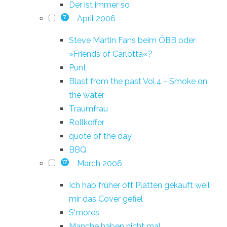
Der ist immer so
April 2006
7
Steve Martin Fans beim ÖBB oder
»Friends of Carlotta«?
Punt
Blast from the past Vol.4 - Smoke on
the water
Traumfrau
Rollkoffer
quote of the day
BBQ
March 2006
17
Ich hab früher oft Platten gekauft weil
mir das Cover gefiel
S'mores
Manche haben nicht mal