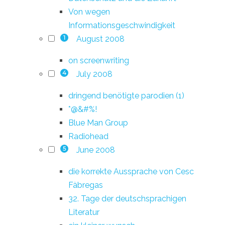
Von wegen
Informationsgeschwindigkeit
August 2008
1
on screenwriting
July 2008
4
dringend benötigte parodien (1)
*@&#%!
Blue Man Group
Radiohead
June 2008
5
die korrekte Aussprache von Cesc
Fàbregas
32. Tage der deutschsprachigen
Literatur