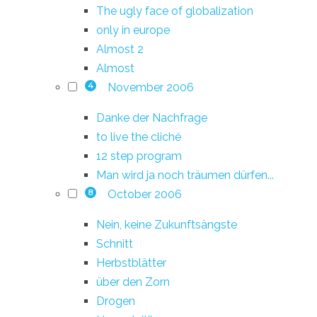
The ugly face of globalization
only in europe
Almost 2
Almost
November 2006
4
Danke der Nachfrage
to live the cliché
12 step program
Man wird ja noch träumen dürfen...
October 2006
8
Nein, keine Zukunftsängste
Schnitt
Herbstblätter
über den Zorn
Drogen