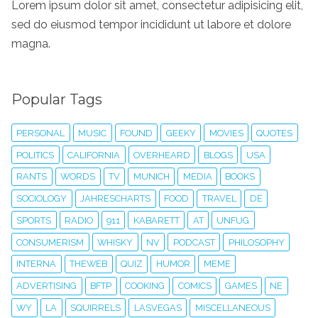
Lorem ipsum dolor sit amet, consectetur adipisicing elit,
sed do eiusmod tempor incididunt ut labore et dolore
magna.
Popular Tags
PERSONAL
MUSIC
FOUND
GEEKY
MOVIES
QUOTES
POLITICS
CALIFORNIA
OVERHEARD
BLOGS
USA
RANTS
WORDS
TV
MUNICH
MEDIA
BOOKS
SOCIOLOGY
JAHRESCHARTS
FOOD
TRAVEL
DE
SPORTS
RADIO
911
KABARETT
AT
UNFUG
CONSUMERISM
WHISKY
NV
PODCAST
PHILOSOPHY
INTERNA
THEWEB
QUIZ
HUMOR
MEME
ADVERTISING
BFTP
COOKING
COMICS
GAMES
NE
WY
LA
SQUIRRELS
LASVEGAS
MISCELLANEOUS