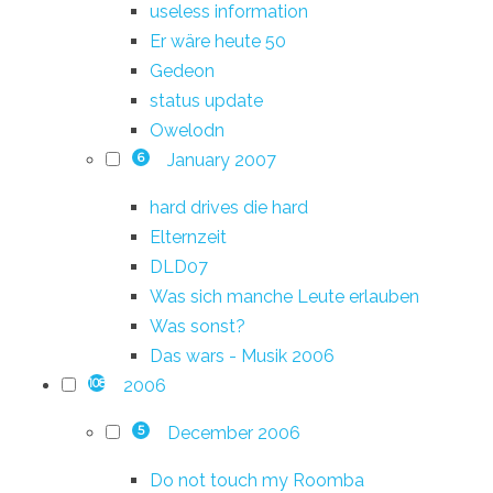
useless information
Er wäre heute 50
Gedeon
status update
Owelodn
January 2007
6
hard drives die hard
Elternzeit
DLD07
Was sich manche Leute erlauben
Was sonst?
Das wars - Musik 2006
2006
108
December 2006
5
Do not touch my Roomba