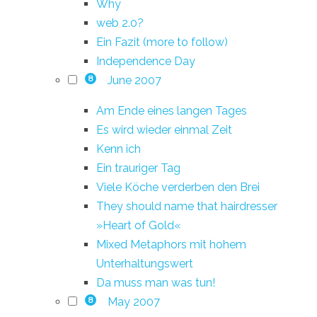
Why
web 2.0?
Ein Fazit (more to follow)
Independence Day
June 2007
8
Am Ende eines langen Tages
Es wird wieder einmal Zeit
Kenn ich
Ein trauriger Tag
Viele Köche verderben den Brei
They should name that hairdresser
»Heart of Gold«
Mixed Metaphors mit hohem
Unterhaltungswert
Da muss man was tun!
May 2007
8