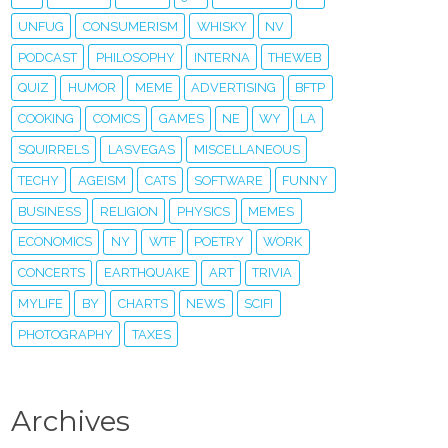
UNFUG
CONSUMERISM
WHISKY
NV
PODCAST
PHILOSOPHY
INTERNA
THEWEB
QUIZ
HUMOR
MEME
ADVERTISING
BFTP
COOKING
COMICS
GAMES
NE
WY
LA
SQUIRRELS
LASVEGAS
MISCELLANEOUS
TECHY
AGEISM
CATS
SOFTWARE
FUNNY
BUSINESS
RELIGION
PHYSICS
MEMES
ECONOMICS
NY
WTF
POETRY
WORK
CONCERTS
EARTHQUAKE
ART
TRIVIA
MYLIFE
BY
CHARTS
NEWS
SCIFI
PHOTOGRAPHY
TAXES
Archives