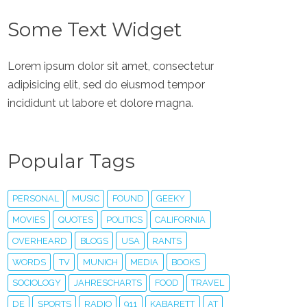
Some Text Widget
Lorem ipsum dolor sit amet, consectetur
adipisicing elit, sed do eiusmod tempor
incididunt ut labore et dolore magna.
Popular Tags
PERSONAL
MUSIC
FOUND
GEEKY
MOVIES
QUOTES
POLITICS
CALIFORNIA
OVERHEARD
BLOGS
USA
RANTS
WORDS
TV
MUNICH
MEDIA
BOOKS
SOCIOLOGY
JAHRESCHARTS
FOOD
TRAVEL
DE
SPORTS
RADIO
911
KABARETT
AT