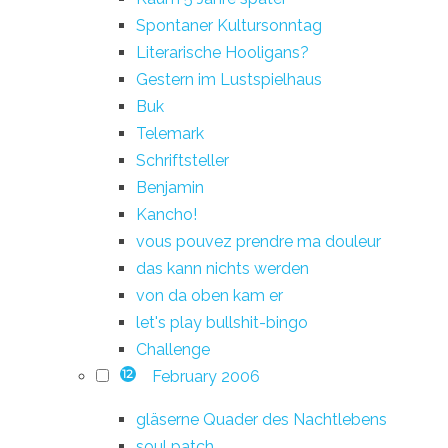
Spontaner Kultursonntag
Literarische Hooligans?
Gestern im Lustspielhaus
Buk
Telemark
Schriftsteller
Benjamin
Kancho!
vous pouvez prendre ma douleur
das kann nichts werden
von da oben kam er
let's play bullshit-bingo
Challenge
February 2006
12
gläserne Quader des Nachtlebens
soul patch