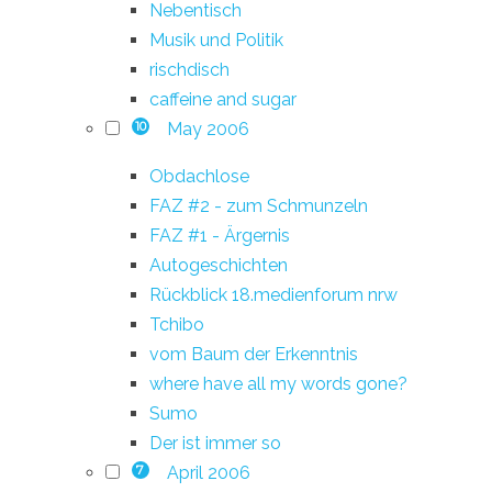
Nebentisch
Musik und Politik
rischdisch
caffeine and sugar
May 2006
10
Obdachlose
FAZ #2 - zum Schmunzeln
FAZ #1 - Ärgernis
Autogeschichten
Rückblick 18.medienforum nrw
Tchibo
vom Baum der Erkenntnis
where have all my words gone?
Sumo
Der ist immer so
April 2006
7