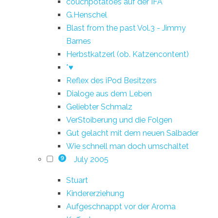
couchpotatoes auf der IFA
G.Henschel
Blast from the past Vol.3 - Jimmy
Barnes
Herbstkatzerl (ob. Katzencontent)
*♥
Reflex des iPod Besitzers
Dialoge aus dem Leben
Geliebter Schmalz
VerStoiberung und die Folgen
Gut gelacht mit dem neuen Salbader
Wie schnell man doch umschaltet
July 2005
9
Stuart
Kindererziehung
Aufgeschnappt vor der Aroma