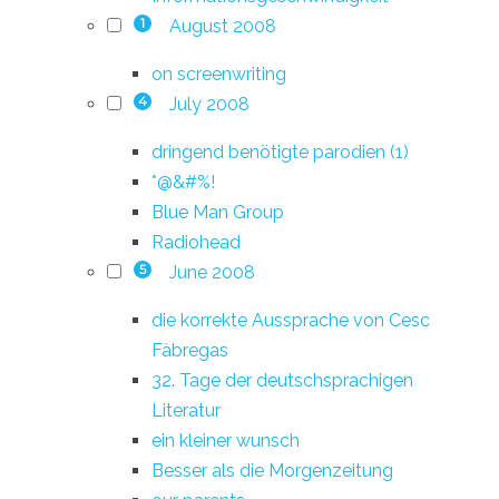
August 2008
1
on screenwriting
July 2008
4
dringend benötigte parodien (1)
*@&#%!
Blue Man Group
Radiohead
June 2008
5
die korrekte Aussprache von Cesc
Fàbregas
32. Tage der deutschsprachigen
Literatur
ein kleiner wunsch
Besser als die Morgenzeitung