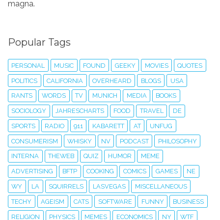
magna.
Popular Tags
PERSONAL
MUSIC
FOUND
GEEKY
MOVIES
QUOTES
POLITICS
CALIFORNIA
OVERHEARD
BLOGS
USA
RANTS
WORDS
TV
MUNICH
MEDIA
BOOKS
SOCIOLOGY
JAHRESCHARTS
FOOD
TRAVEL
DE
SPORTS
RADIO
911
KABARETT
AT
UNFUG
CONSUMERISM
WHISKY
NV
PODCAST
PHILOSOPHY
INTERNA
THEWEB
QUIZ
HUMOR
MEME
ADVERTISING
BFTP
COOKING
COMICS
GAMES
NE
WY
LA
SQUIRRELS
LASVEGAS
MISCELLANEOUS
TECHY
AGEISM
CATS
SOFTWARE
FUNNY
BUSINESS
RELIGION
PHYSICS
MEMES
ECONOMICS
NY
WTF