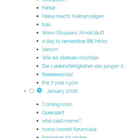
Fehler
Heise macht Kleinanzeigen
trax
Wenn Eloquenz Amok läuft
a day to remember Bill Hicks
Venom
Wie wir sterben möchten
Die Leidensfähigkeiten des jungen A.
Reeeeeecola!
the 7 year cycle
January 2006
16
Coming soon
Querulant
who said meme?
homo homini furunculus
fernsehen ist anders