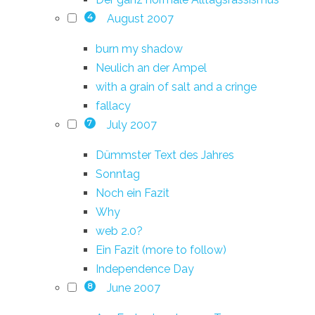
August 2007
4
burn my shadow
Neulich an der Ampel
with a grain of salt and a cringe
fallacy
July 2007
7
Dümmster Text des Jahres
Sonntag
Noch ein Fazit
Why
web 2.0?
Ein Fazit (more to follow)
Independence Day
June 2007
8