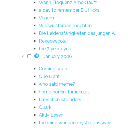
Wenn Eloquenz Amok läuft
a day to remember Bill Hicks
Venom
Wie wir sterben möchten
Die Leidensfähigkeiten des jungen A.
Reeeeeecola!
the 7 year cycle
January 2006
16
Coming soon
Querulant
who said meme?
homo homini furunculus
fernsehen ist anders
Quark
Aktiv Lesen
the mind works in mysterious ways