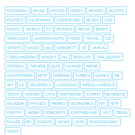
PERSONAL
MUSIC
FOUND
GEEKY
MOVIES
QUOTES
POLITICS
CALIFORNIA
OVERHEARD
BLOGS
USA
RANTS
WORDS
TV
MUNICH
MEDIA
BOOKS
SOCIOLOGY
JAHRESCHARTS
FOOD
TRAVEL
DE
SPORTS
RADIO
911
KABARETT
AT
UNFUG
CONSUMERISM
WHISKY
NV
PODCAST
PHILOSOPHY
INTERNA
THEWEB
QUIZ
HUMOR
MEME
ADVERTISING
BFTP
COOKING
COMICS
GAMES
NE
WY
LA
SQUIRRELS
LASVEGAS
MISCELLANEOUS
TECHY
AGEISM
CATS
SOFTWARE
FUNNY
BUSINESS
RELIGION
PHYSICS
MEMES
ECONOMICS
NY
WTF
POETRY
WORK
CONCERTS
EARTHQUAKE
ART
TRIVIA
MYLIFE
BY
CHARTS
NEWS
SCIFI
PHOTOGRAPHY
TAXES