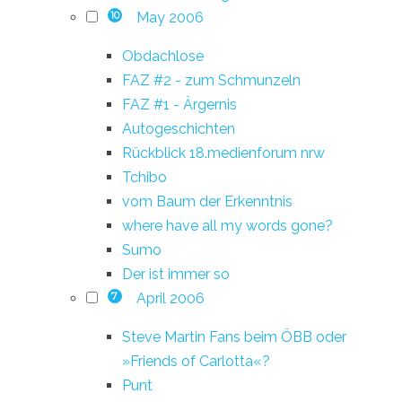
May 2006
10
Obdachlose
FAZ #2 - zum Schmunzeln
FAZ #1 - Ärgernis
Autogeschichten
Rückblick 18.medienforum nrw
Tchibo
vom Baum der Erkenntnis
where have all my words gone?
Sumo
Der ist immer so
April 2006
7
Steve Martin Fans beim ÖBB oder
»Friends of Carlotta«?
Punt