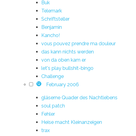
Buk
Telemark
Schriftsteller
Benjamin
Kancho!
vous pouvez prendre ma douleur
das kann nichts werden
von da oben kam er
let's play bullshit-bingo
Challenge
February 2006
12
gläserne Quader des Nachtlebens
soul patch
Fehler
Heise macht Kleinanzeigen
trax