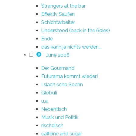
Strangers at the bar
Effektiv Saufen
Schichtarbeiter
Understood (back in the 60ies)
Ende
das kann ja nichts werden...
June 2006
9
Der Gourmand
Futurama kommt wieder!
I siach scho Sochn
Globuli
u.a.
Nebentisch
Musik und Politik
rischdisch
caffeine and sugar