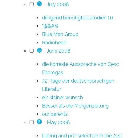
July 2008
4
dringend benötigte parodien (1)
*@&#%!
Blue Man Group
Radiohead
June 2008
5
die korrekte Aussprache von Cesc
Fàbregas
32. Tage der deutschsprachigen
Literatur
ein kleiner wunsch
Besser als die Morgenzeitung
our parents
May 2008
2
Dating and pre-selection in the 21st