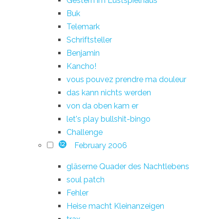
Gestern im Lustspielhaus
Buk
Telemark
Schriftsteller
Benjamin
Kancho!
vous pouvez prendre ma douleur
das kann nichts werden
von da oben kam er
let's play bullshit-bingo
Challenge
February 2006
12
gläserne Quader des Nachtlebens
soul patch
Fehler
Heise macht Kleinanzeigen