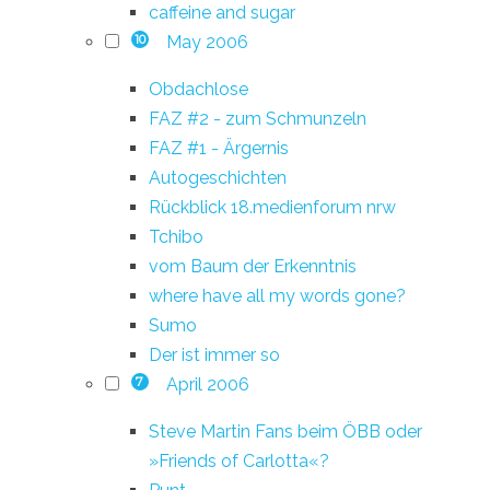
caffeine and sugar
May 2006
10
Obdachlose
FAZ #2 - zum Schmunzeln
FAZ #1 - Ärgernis
Autogeschichten
Rückblick 18.medienforum nrw
Tchibo
vom Baum der Erkenntnis
where have all my words gone?
Sumo
Der ist immer so
April 2006
7
Steve Martin Fans beim ÖBB oder
»Friends of Carlotta«?