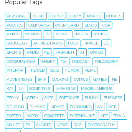
Popular Tags
PERSONAL
MUSIC
FOUND
GEEKY
MOVIES
QUOTES
POLITICS
CALIFORNIA
OVERHEARD
BLOGS
USA
RANTS
WORDS
TV
MUNICH
MEDIA
BOOKS
SOCIOLOGY
JAHRESCHARTS
FOOD
TRAVEL
DE
SPORTS
RADIO
911
KABARETT
AT
UNFUG
CONSUMERISM
WHISKY
NV
PODCAST
PHILOSOPHY
INTERNA
THEWEB
QUIZ
HUMOR
MEME
ADVERTISING
BFTP
COOKING
COMICS
GAMES
NE
WY
LA
SQUIRRELS
LASVEGAS
MISCELLANEOUS
TECHY
AGEISM
CATS
SOFTWARE
FUNNY
BUSINESS
RELIGION
PHYSICS
MEMES
ECONOMICS
NY
WTF
POETRY
WORK
CONCERTS
EARTHQUAKE
ART
TRIVIA
MYLIFE
BY
CHARTS
NEWS
SCIFI
PHOTOGRAPHY