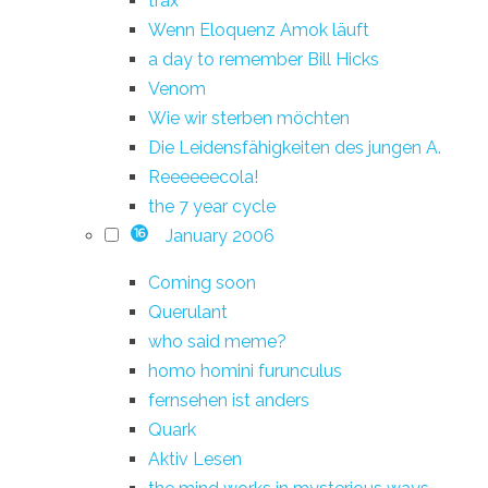
trax
Wenn Eloquenz Amok läuft
a day to remember Bill Hicks
Venom
Wie wir sterben möchten
Die Leidensfähigkeiten des jungen A.
Reeeeeecola!
the 7 year cycle
January 2006
16
Coming soon
Querulant
who said meme?
homo homini furunculus
fernsehen ist anders
Quark
Aktiv Lesen