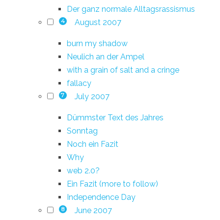
Der ganz normale Alltagsrassismus
August 2007
4
burn my shadow
Neulich an der Ampel
with a grain of salt and a cringe
fallacy
July 2007
7
Dümmster Text des Jahres
Sonntag
Noch ein Fazit
Why
web 2.0?
Ein Fazit (more to follow)
Independence Day
June 2007
8