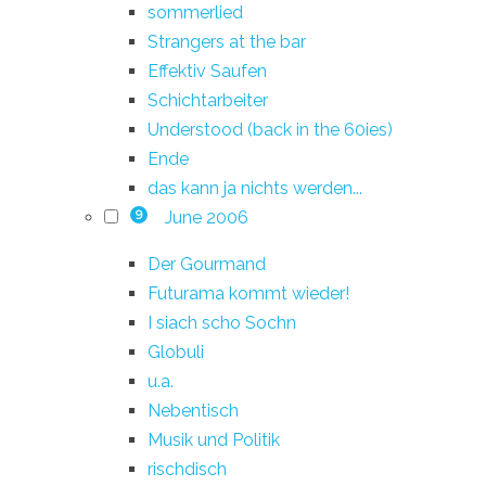
sommerlied
Strangers at the bar
Effektiv Saufen
Schichtarbeiter
Understood (back in the 60ies)
Ende
das kann ja nichts werden...
June 2006
9
Der Gourmand
Futurama kommt wieder!
I siach scho Sochn
Globuli
u.a.
Nebentisch
Musik und Politik
rischdisch