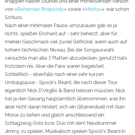
knappen halben Stunde und einer mitreissenden Version
von »
Bohemian Rhapsody
« sowie »
Misirlou
« war schon
Schluss.
Nach einer minimalen Pause, umzubauen gab es ja
nichts, spielten Enchant auf - sehr beherzt, aber für
meinen Geschmack viel zuviel Gefrickel, wenn auch auf
hohem technischen Niveau. Bei der Songauswahl
versuchte man alle 7 Platten abzudecken, genutzt hats
trotzdem nix. Aber die Fans waren begeistert.
Schließlich - ebenfalls nach einer sehr kurzen
Umbaupause - Spock's Beard, die nach dieser Tour
eigentlich Nick D'Virgilio & Band heissen müssten. Nick
hat ja den Gesang hauptamtlich übernommen, was ihn
aber nicht daran hindert, sich ein Gitarrenduell mit Alan
Morse zu liefern und gleich anschliessend ein
Schlagzeug-Solo bzw. Duo mit dem Neudrummer
Jimmy zu spielen. Musikalisch spielen Spock's Beard in