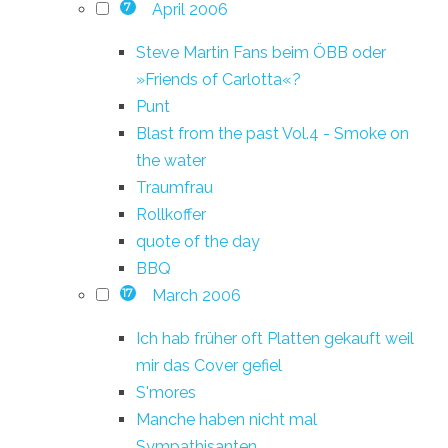
April 2006
7
Steve Martin Fans beim ÖBB oder
»Friends of Carlotta«?
Punt
Blast from the past Vol.4 - Smoke on
the water
Traumfrau
Rollkoffer
quote of the day
BBQ
March 2006
17
Ich hab früher oft Platten gekauft weil
mir das Cover gefiel
S'mores
Manche haben nicht mal
Sympathisanten