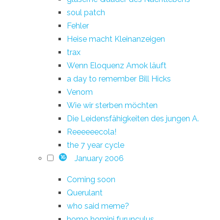
soul patch
Fehler
Heise macht Kleinanzeigen
trax
Wenn Eloquenz Amok läuft
a day to remember Bill Hicks
Venom
Wie wir sterben möchten
Die Leidensfähigkeiten des jungen A.
Reeeeeecola!
the 7 year cycle
January 2006
16
Coming soon
Querulant
who said meme?
homo homini furunculus