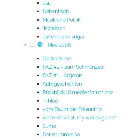
u.a.
Nebentisch
Musik und Politik
rischdisch
caffeine and sugar
May 2006
10
Obdachlose
FAZ #2 - zum Schmunzeln
FAZ #1 - Ärgernis
Autogeschichten
Rückblick 18.medienforum nrw
Tchibo
vom Baum der Erkenntnis
where have all my words gone?
Sumo
Der ist immer so