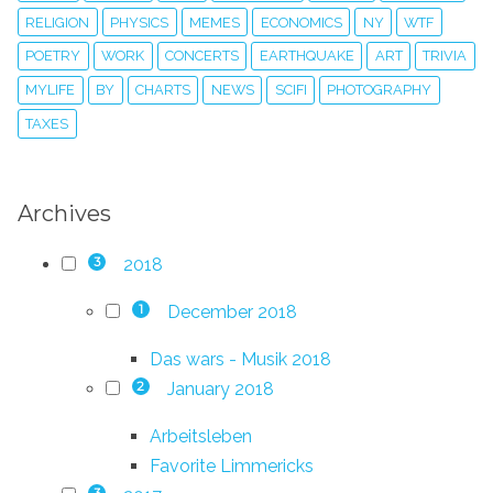
RELIGION
PHYSICS
MEMES
ECONOMICS
NY
WTF
POETRY
WORK
CONCERTS
EARTHQUAKE
ART
TRIVIA
MYLIFE
BY
CHARTS
NEWS
SCIFI
PHOTOGRAPHY
TAXES
Archives
2018
3
December 2018
1
Das wars - Musik 2018
January 2018
2
Arbeitsleben
Favorite Limmericks