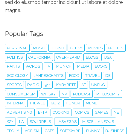
sed do eiusmod tempor incididunt ut labore et dolore
magna.
Popular Tags
PERSONAL
MUSIC
FOUND
GEEKY
MOVIES
QUOTES
POLITICS
CALIFORNIA
OVERHEARD
BLOGS
USA
RANTS
WORDS
TV
MUNICH
MEDIA
BOOKS
SOCIOLOGY
JAHRESCHARTS
FOOD
TRAVEL
DE
SPORTS
RADIO
911
KABARETT
AT
UNFUG
CONSUMERISM
WHISKY
NV
PODCAST
PHILOSOPHY
INTERNA
THEWEB
QUIZ
HUMOR
MEME
ADVERTISING
BFTP
COOKING
COMICS
GAMES
NE
WY
LA
SQUIRRELS
LASVEGAS
MISCELLANEOUS
TECHY
AGEISM
CATS
SOFTWARE
FUNNY
BUSINESS