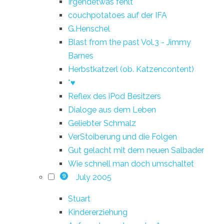
Irgendetwas fehlt
couchpotatoes auf der IFA
G.Henschel
Blast from the past Vol.3 - Jimmy
Barnes
Herbstkatzerl (ob. Katzencontent)
*♥
Reflex des iPod Besitzers
Dialoge aus dem Leben
Geliebter Schmalz
VerStoiberung und die Folgen
Gut gelacht mit dem neuen Salbader
Wie schnell man doch umschaltet
July 2005
9
Stuart
Kindererziehung