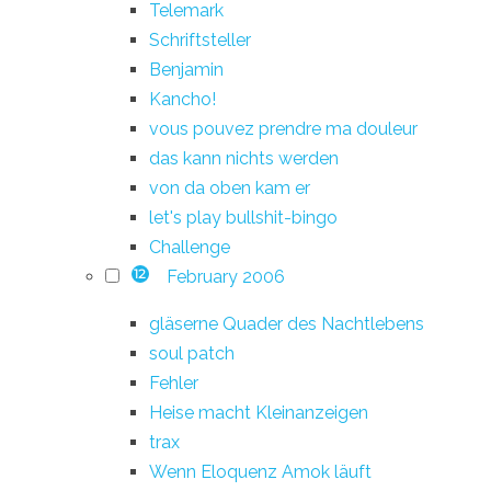
Telemark
Schriftsteller
Benjamin
Kancho!
vous pouvez prendre ma douleur
das kann nichts werden
von da oben kam er
let's play bullshit-bingo
Challenge
February 2006
12
gläserne Quader des Nachtlebens
soul patch
Fehler
Heise macht Kleinanzeigen
trax
Wenn Eloquenz Amok läuft