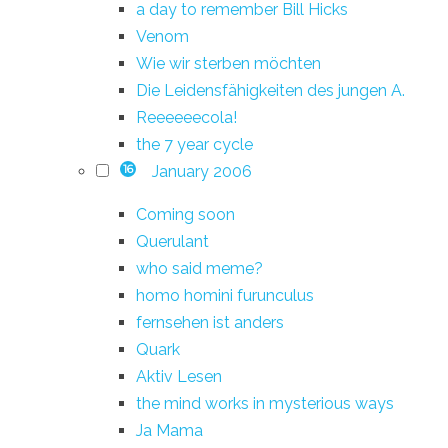
a day to remember Bill Hicks
Venom
Wie wir sterben möchten
Die Leidensfähigkeiten des jungen A.
Reeeeeecola!
the 7 year cycle
January 2006
16
Coming soon
Querulant
who said meme?
homo homini furunculus
fernsehen ist anders
Quark
Aktiv Lesen
the mind works in mysterious ways
Ja Mama