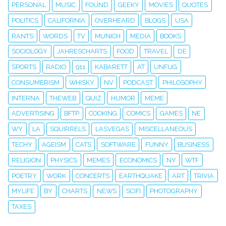
PERSONAL
MUSIC
FOUND
GEEKY
MOVIES
QUOTES
POLITICS
CALIFORNIA
OVERHEARD
BLOGS
USA
RANTS
WORDS
TV
MUNICH
MEDIA
BOOKS
SOCIOLOGY
JAHRESCHARTS
FOOD
TRAVEL
DE
SPORTS
RADIO
911
KABARETT
AT
UNFUG
CONSUMERISM
WHISKY
NV
PODCAST
PHILOSOPHY
INTERNA
THEWEB
QUIZ
HUMOR
MEME
ADVERTISING
BFTP
COOKING
COMICS
GAMES
NE
WY
LA
SQUIRRELS
LASVEGAS
MISCELLANEOUS
TECHY
AGEISM
CATS
SOFTWARE
FUNNY
BUSINESS
RELIGION
PHYSICS
MEMES
ECONOMICS
NY
WTF
POETRY
WORK
CONCERTS
EARTHQUAKE
ART
TRIVIA
MYLIFE
BY
CHARTS
NEWS
SCIFI
PHOTOGRAPHY
TAXES