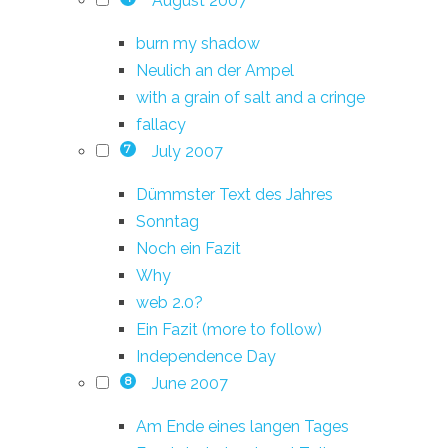
August 2007
burn my shadow
Neulich an der Ampel
with a grain of salt and a cringe
fallacy
July 2007
7
Dümmster Text des Jahres
Sonntag
Noch ein Fazit
Why
web 2.0?
Ein Fazit (more to follow)
Independence Day
June 2007
8
Am Ende eines langen Tages