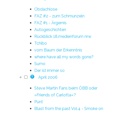
Obdachlose
FAZ #2 - zum Schmunzeln
FAZ #1 - Ärgernis
Autogeschichten
Rückblick 18.medienforum nrw
Tchibo
vom Baum der Erkenntnis
where have all my words gone?
Sumo
Der ist immer so
April 2006
7
Steve Martin Fans beim ÖBB oder
»Friends of Carlotta«?
Punt
Blast from the past Vol.4 - Smoke on