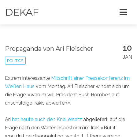
DEKAF
10
Propaganda von Ari Fleischer
JAN
POLITICS
Extrem interessante
Mitschrift einer Pressekonferenz im
Weißen Haus
vom Montag. Ari Fleischer windet sich um
die Frage: »warum will Präsident Bush Bomben auf
unschuldige Irakis abwerfen«.
Ari
hat heute auch den Knallersatz
abgeliefert, auf die
Frage nach den Waffeninspektoren im Irak, »But it
wouldn't be disappointing, would it, if there were no