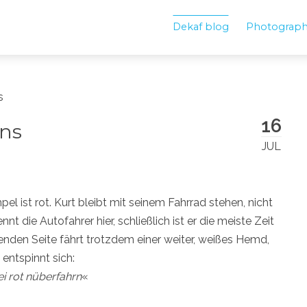
Dekaf blog
Photograp
s
16
ens
JUL
 ist rot. Kurt bleibt mit seinem Fahrrad stehen, nicht
nnt die Autofahrer hier, schließlich ist er die meiste Zeit
enden Seite fährt trotzdem einer weiter, weißes Hemd,
entspinnt sich:
ei rot nüberfahrn
«