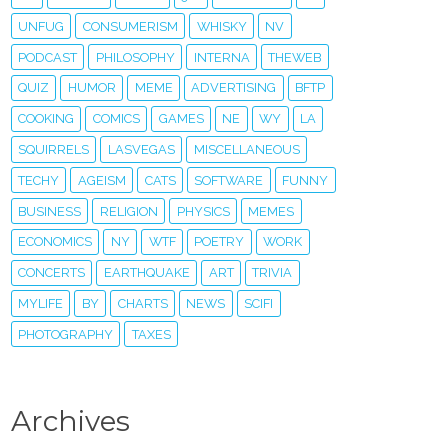
UNFUG
CONSUMERISM
WHISKY
NV
PODCAST
PHILOSOPHY
INTERNA
THEWEB
QUIZ
HUMOR
MEME
ADVERTISING
BFTP
COOKING
COMICS
GAMES
NE
WY
LA
SQUIRRELS
LASVEGAS
MISCELLANEOUS
TECHY
AGEISM
CATS
SOFTWARE
FUNNY
BUSINESS
RELIGION
PHYSICS
MEMES
ECONOMICS
NY
WTF
POETRY
WORK
CONCERTS
EARTHQUAKE
ART
TRIVIA
MYLIFE
BY
CHARTS
NEWS
SCIFI
PHOTOGRAPHY
TAXES
Archives