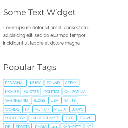
Some Text Widget
Lorem ipsum dolor sit amet, consectetur
adipisicing elit, sed do eiusmod tempor
incididunt ut labore et dolore magna.
Popular Tags
PERSONAL
MUSIC
FOUND
GEEKY
MOVIES
QUOTES
POLITICS
CALIFORNIA
OVERHEARD
BLOGS
USA
RANTS
WORDS
TV
MUNICH
MEDIA
BOOKS
SOCIOLOGY
JAHRESCHARTS
FOOD
TRAVEL
DE
SPORTS
RADIO
911
KABARETT
AT