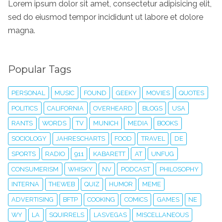
Lorem ipsum dolor sit amet, consectetur adipisicing elit,
sed do eiusmod tempor incididunt ut labore et dolore
magna.
Popular Tags
PERSONAL
MUSIC
FOUND
GEEKY
MOVIES
QUOTES
POLITICS
CALIFORNIA
OVERHEARD
BLOGS
USA
RANTS
WORDS
TV
MUNICH
MEDIA
BOOKS
SOCIOLOGY
JAHRESCHARTS
FOOD
TRAVEL
DE
SPORTS
RADIO
911
KABARETT
AT
UNFUG
CONSUMERISM
WHISKY
NV
PODCAST
PHILOSOPHY
INTERNA
THEWEB
QUIZ
HUMOR
MEME
ADVERTISING
BFTP
COOKING
COMICS
GAMES
NE
WY
LA
SQUIRRELS
LASVEGAS
MISCELLANEOUS