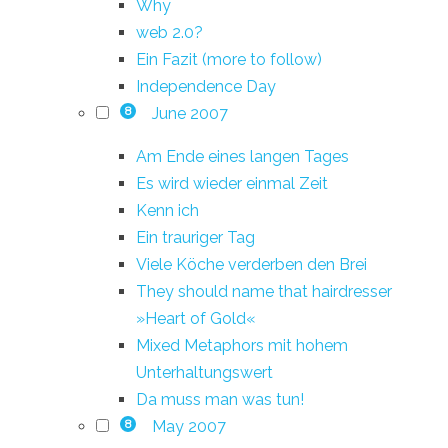
Why
web 2.0?
Ein Fazit (more to follow)
Independence Day
June 2007
8
Am Ende eines langen Tages
Es wird wieder einmal Zeit
Kenn ich
Ein trauriger Tag
Viele Köche verderben den Brei
They should name that hairdresser
»Heart of Gold«
Mixed Metaphors mit hohem
Unterhaltungswert
Da muss man was tun!
May 2007
8