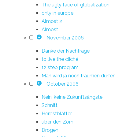
The ugly face of globalization
only in europe
Almost 2
Almost
November 2006
4
Danke der Nachfrage
to live the cliché
12 step program
Man wird ja noch träumen dürfen...
October 2006
8
Nein, keine Zukunftsängste
Schnitt
Herbstblätter
über den Zorn
Drogen