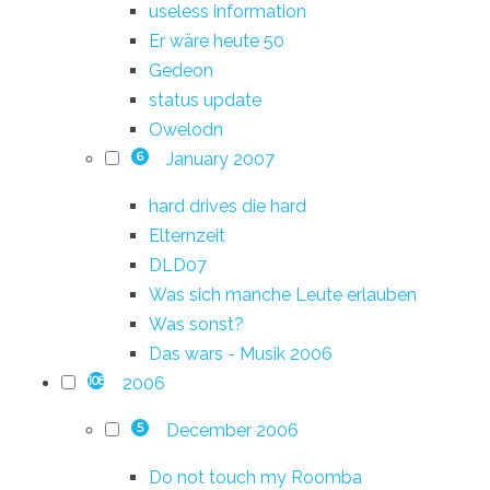
useless information
Er wäre heute 50
Gedeon
status update
Owelodn
January 2007
6
hard drives die hard
Elternzeit
DLD07
Was sich manche Leute erlauben
Was sonst?
Das wars - Musik 2006
2006
108
December 2006
5
Do not touch my Roomba