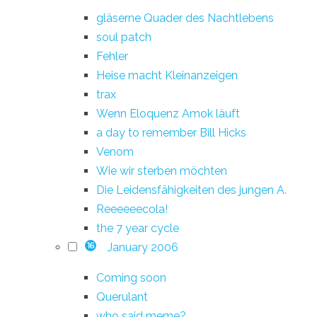
gläserne Quader des Nachtlebens
soul patch
Fehler
Heise macht Kleinanzeigen
trax
Wenn Eloquenz Amok läuft
a day to remember Bill Hicks
Venom
Wie wir sterben möchten
Die Leidensfähigkeiten des jungen A.
Reeeeeecola!
the 7 year cycle
January 2006
16
Coming soon
Querulant
who said meme?