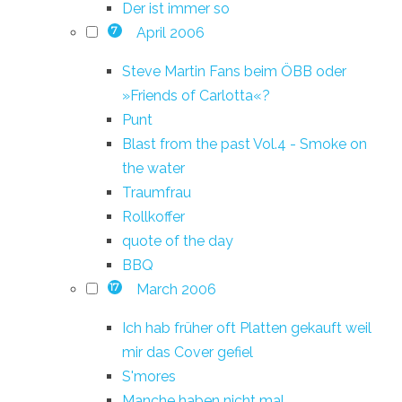
Der ist immer so
April 2006
7
Steve Martin Fans beim ÖBB oder
»Friends of Carlotta«?
Punt
Blast from the past Vol.4 - Smoke on
the water
Traumfrau
Rollkoffer
quote of the day
BBQ
March 2006
17
Ich hab früher oft Platten gekauft weil
mir das Cover gefiel
S'mores
Manche haben nicht mal