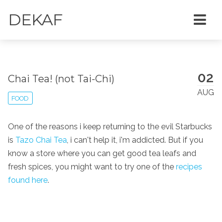
DEKAF
02
Chai Tea! (not Tai-Chi)
AUG
FOOD
One of the reasons i keep returning to the evil Starbucks
is
Tazo Chai Tea
, i can't help it, i'm addicted. But if you
know a store where you can get good tea leafs and
fresh spices, you might want to try one of the
recipes
found here
.