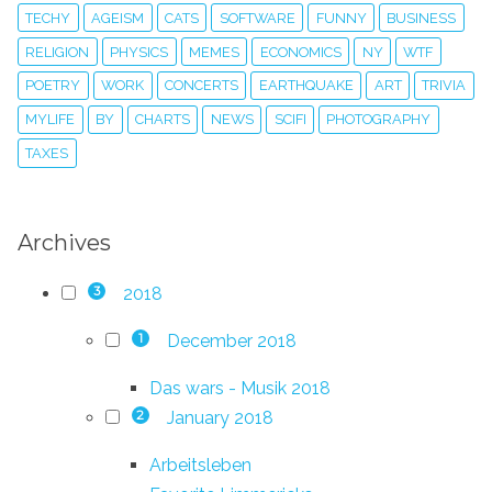
TECHY
AGEISM
CATS
SOFTWARE
FUNNY
BUSINESS
RELIGION
PHYSICS
MEMES
ECONOMICS
NY
WTF
POETRY
WORK
CONCERTS
EARTHQUAKE
ART
TRIVIA
MYLIFE
BY
CHARTS
NEWS
SCIFI
PHOTOGRAPHY
TAXES
Archives
2018
3
December 2018
1
Das wars - Musik 2018
January 2018
2
Arbeitsleben