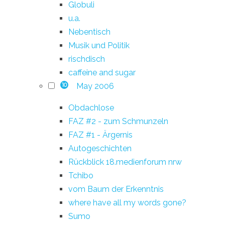
Globuli
u.a.
Nebentisch
Musik und Politik
rischdisch
caffeine and sugar
May 2006
10
Obdachlose
FAZ #2 - zum Schmunzeln
FAZ #1 - Ärgernis
Autogeschichten
Rückblick 18.medienforum nrw
Tchibo
vom Baum der Erkenntnis
where have all my words gone?
Sumo