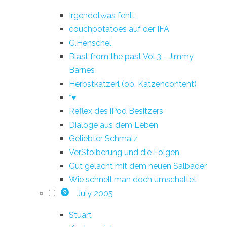
Irgendetwas fehlt
couchpotatoes auf der IFA
G.Henschel
Blast from the past Vol.3 - Jimmy
Barnes
Herbstkatzerl (ob. Katzencontent)
*♥
Reflex des iPod Besitzers
Dialoge aus dem Leben
Geliebter Schmalz
VerStoiberung und die Folgen
Gut gelacht mit dem neuen Salbader
Wie schnell man doch umschaltet
July 2005
9
Stuart