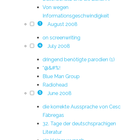
Von wegen
Informationsgeschwindigkeit
August 2008
1
on screenwriting
July 2008
4
dringend benötigte parodien (1)
*@&#%!
Blue Man Group
Radiohead
June 2008
5
die korrekte Aussprache von Cesc
Fàbregas
32. Tage der deutschsprachigen
Literatur