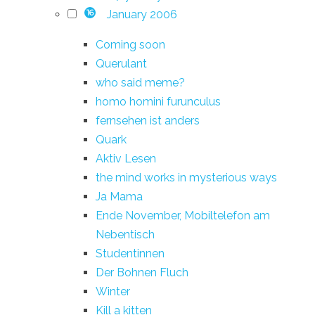
January 2006
16
Coming soon
Querulant
who said meme?
homo homini furunculus
fernsehen ist anders
Quark
Aktiv Lesen
the mind works in mysterious ways
Ja Mama
Ende November, Mobiltelefon am
Nebentisch
Studentinnen
Der Bohnen Fluch
Winter
Kill a kitten