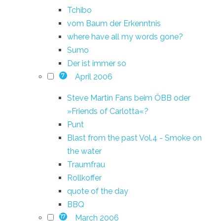
Tchibo
vom Baum der Erkenntnis
where have all my words gone?
Sumo
Der ist immer so
April 2006
7
Steve Martin Fans beim ÖBB oder
»Friends of Carlotta«?
Punt
Blast from the past Vol.4 - Smoke on
the water
Traumfrau
Rollkoffer
quote of the day
BBQ
March 2006
17