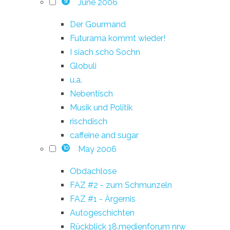
June 2006
9
Der Gourmand
Futurama kommt wieder!
I siach scho Sochn
Globuli
u.a.
Nebentisch
Musik und Politik
rischdisch
caffeine and sugar
May 2006
10
Obdachlose
FAZ #2 - zum Schmunzeln
FAZ #1 - Ärgernis
Autogeschichten
Rückblick 18.medienforum nrw