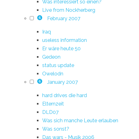
Was interessiert so einen?
Live from Nockherberg
February 2007
6
Iraq
useless information
Er wäre heute 50
Gedeon
status update
Owelodn
January 2007
6
hard drives die hard
Elternzeit
DLD07
Was sich manche Leute erlauben
Was sonst?
Das wars - Musik 2006