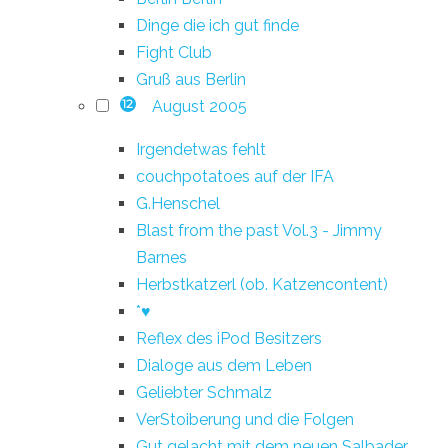
Dinge die ich gut finde
Fight Club
Gruß aus Berlin
August 2005
12
Irgendetwas fehlt
couchpotatoes auf der IFA
G.Henschel
Blast from the past Vol.3 - Jimmy
Barnes
Herbstkatzerl (ob. Katzencontent)
*♥
Reflex des iPod Besitzers
Dialoge aus dem Leben
Geliebter Schmalz
VerStoiberung und die Folgen
Gut gelacht mit dem neuen Salbader