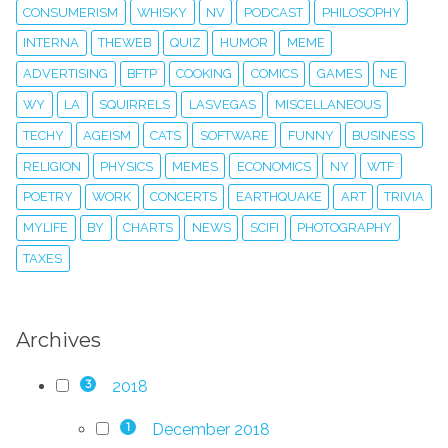
CONSUMERISM
WHISKY
NV
PODCAST
PHILOSOPHY
INTERNA
THEWEB
QUIZ
HUMOR
MEME
ADVERTISING
BFTP
COOKING
COMICS
GAMES
NE
WY
LA
SQUIRRELS
LASVEGAS
MISCELLANEOUS
TECHY
AGEISM
CATS
SOFTWARE
FUNNY
BUSINESS
RELIGION
PHYSICS
MEMES
ECONOMICS
NY
WTF
POETRY
WORK
CONCERTS
EARTHQUAKE
ART
TRIVIA
MYLIFE
BY
CHARTS
NEWS
SCIFI
PHOTOGRAPHY
TAXES
Archives
2018
3
December 2018
1