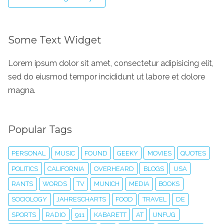
Some Text Widget
Lorem ipsum dolor sit amet, consectetur adipisicing elit,
sed do eiusmod tempor incididunt ut labore et dolore
magna.
Popular Tags
PERSONAL
MUSIC
FOUND
GEEKY
MOVIES
QUOTES
POLITICS
CALIFORNIA
OVERHEARD
BLOGS
USA
RANTS
WORDS
TV
MUNICH
MEDIA
BOOKS
SOCIOLOGY
JAHRESCHARTS
FOOD
TRAVEL
DE
SPORTS
RADIO
911
KABARETT
AT
UNFUG