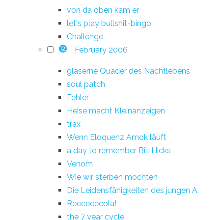
von da oben kam er
let's play bullshit-bingo
Challenge
February 2006
12
gläserne Quader des Nachtlebens
soul patch
Fehler
Heise macht Kleinanzeigen
trax
Wenn Eloquenz Amok läuft
a day to remember Bill Hicks
Venom
Wie wir sterben möchten
Die Leidensfähigkeiten des jungen A.
Reeeeeecola!
the 7 year cycle