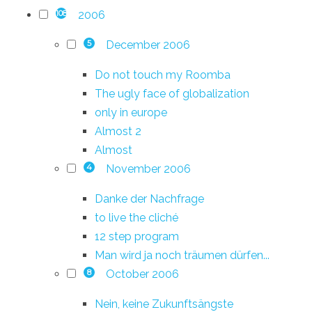
2006
108
December 2006
5
Do not touch my Roomba
The ugly face of globalization
only in europe
Almost 2
Almost
November 2006
4
Danke der Nachfrage
to live the cliché
12 step program
Man wird ja noch träumen dürfen...
October 2006
8
Nein, keine Zukunftsängste