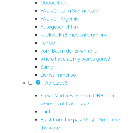
Obdachlose
FAZ #2 - zum Schmunzeln
FAZ #1 - Ärgernis
Autogeschichten
Rückblick 18.medienforum nrw
Tchibo
vom Baum der Erkenntnis
where have all my words gone?
Sumo
Der ist immer so
April 2006
7
Steve Martin Fans beim ÖBB oder
»Friends of Carlotta«?
Punt
Blast from the past Vol.4 - Smoke on
the water