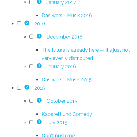
January 2017
1
Das wars - Musik 2016
2016
2
December 2016
1
The future is already here — it's just not
very evenly distributed
January 2016
1
Das wars - Musik 2015
2015
2
October 2015
1
Kabarett und Comedy
July 2015
1
Don't push me