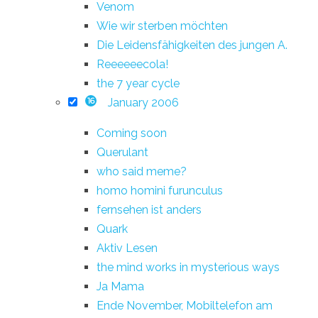
Venom
Wie wir sterben möchten
Die Leidensfähigkeiten des jungen A.
Reeeeeecola!
the 7 year cycle
January 2006
16
Coming soon
Querulant
who said meme?
homo homini furunculus
fernsehen ist anders
Quark
Aktiv Lesen
the mind works in mysterious ways
Ja Mama
Ende November, Mobiltelefon am