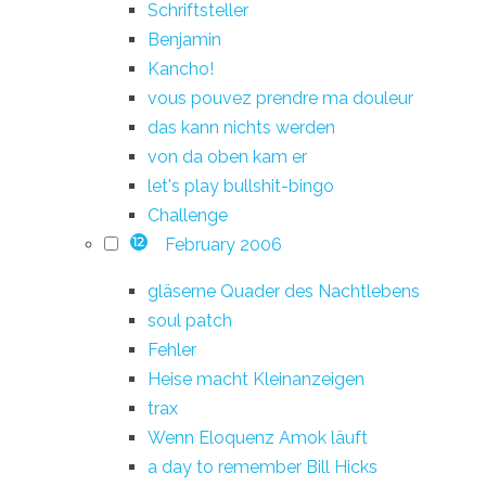
Schriftsteller
Benjamin
Kancho!
vous pouvez prendre ma douleur
das kann nichts werden
von da oben kam er
let's play bullshit-bingo
Challenge
February 2006
12
gläserne Quader des Nachtlebens
soul patch
Fehler
Heise macht Kleinanzeigen
trax
Wenn Eloquenz Amok läuft
a day to remember Bill Hicks