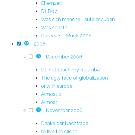
Elternzeit
DLD07
Was sich manche Leute erlauben
Was sonst?
Das wars - Musik 2006
2006
108
December 2006
5
Do not touch my Roomba
The ugly face of globalization
only in europe
Almost 2
Almost
November 2006
4
Danke der Nachfrage
to live the cliché