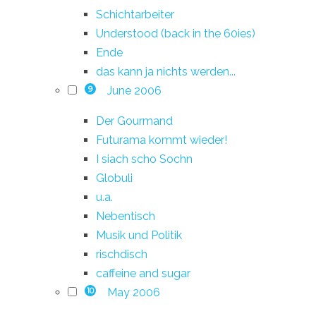
Schichtarbeiter
Understood (back in the 60ies)
Ende
das kann ja nichts werden...
June 2006
9
Der Gourmand
Futurama kommt wieder!
I siach scho Sochn
Globuli
u.a.
Nebentisch
Musik und Politik
rischdisch
caffeine and sugar
May 2006
10