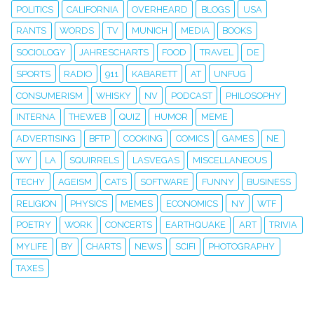
POLITICS
CALIFORNIA
OVERHEARD
BLOGS
USA
RANTS
WORDS
TV
MUNICH
MEDIA
BOOKS
SOCIOLOGY
JAHRESCHARTS
FOOD
TRAVEL
DE
SPORTS
RADIO
911
KABARETT
AT
UNFUG
CONSUMERISM
WHISKY
NV
PODCAST
PHILOSOPHY
INTERNA
THEWEB
QUIZ
HUMOR
MEME
ADVERTISING
BFTP
COOKING
COMICS
GAMES
NE
WY
LA
SQUIRRELS
LASVEGAS
MISCELLANEOUS
TECHY
AGEISM
CATS
SOFTWARE
FUNNY
BUSINESS
RELIGION
PHYSICS
MEMES
ECONOMICS
NY
WTF
POETRY
WORK
CONCERTS
EARTHQUAKE
ART
TRIVIA
MYLIFE
BY
CHARTS
NEWS
SCIFI
PHOTOGRAPHY
TAXES