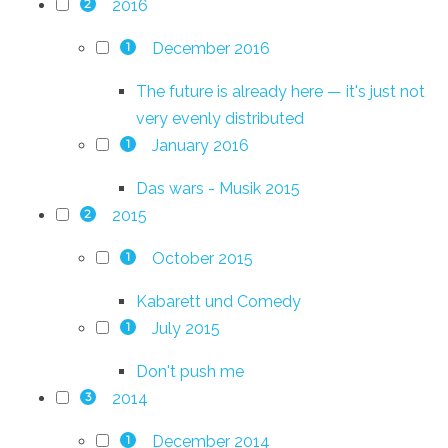
2016
2
December 2016
1
The future is already here — it's just not
very evenly distributed
January 2016
1
Das wars - Musik 2015
2015
2
October 2015
1
Kabarett und Comedy
July 2015
1
Don't push me
2014
3
December 2014
1