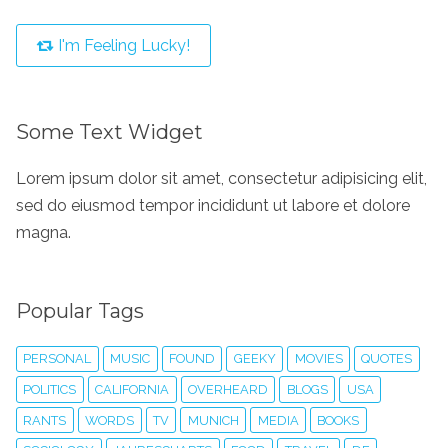
I'm Feeling Lucky!
Some Text Widget
Lorem ipsum dolor sit amet, consectetur adipisicing elit,
sed do eiusmod tempor incididunt ut labore et dolore
magna.
Popular Tags
PERSONAL
MUSIC
FOUND
GEEKY
MOVIES
QUOTES
POLITICS
CALIFORNIA
OVERHEARD
BLOGS
USA
RANTS
WORDS
TV
MUNICH
MEDIA
BOOKS