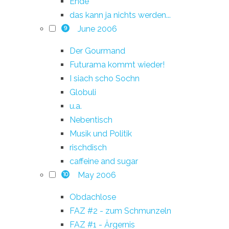
Ende
das kann ja nichts werden...
June 2006
9
Der Gourmand
Futurama kommt wieder!
I siach scho Sochn
Globuli
u.a.
Nebentisch
Musik und Politik
rischdisch
caffeine and sugar
May 2006
10
Obdachlose
FAZ #2 - zum Schmunzeln
FAZ #1 - Ärgernis