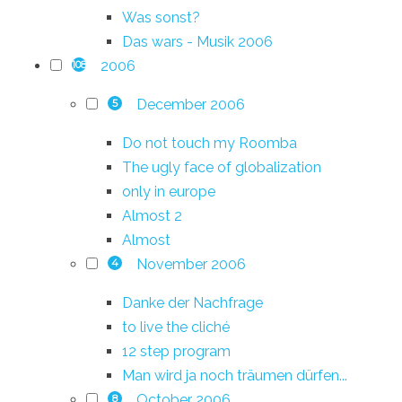
Was sonst?
Das wars - Musik 2006
2006
108
December 2006
5
Do not touch my Roomba
The ugly face of globalization
only in europe
Almost 2
Almost
November 2006
4
Danke der Nachfrage
to live the cliché
12 step program
Man wird ja noch träumen dürfen...
October 2006
8