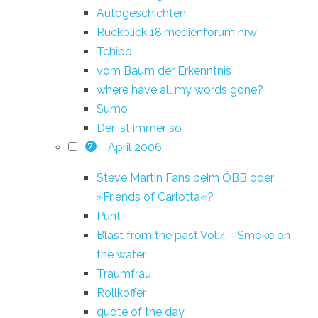
Autogeschichten
Rückblick 18.medienforum nrw
Tchibo
vom Baum der Erkenntnis
where have all my words gone?
Sumo
Der ist immer so
April 2006
7
Steve Martin Fans beim ÖBB oder
»Friends of Carlotta«?
Punt
Blast from the past Vol.4 - Smoke on
the water
Traumfrau
Rollkoffer
quote of the day