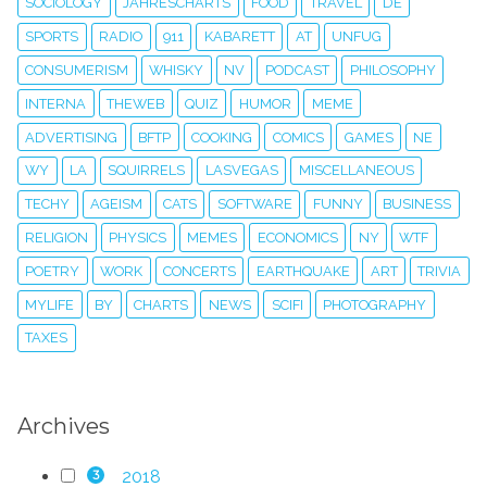
SOCIOLOGY
JAHRESCHARTS
FOOD
TRAVEL
DE
SPORTS
RADIO
911
KABARETT
AT
UNFUG
CONSUMERISM
WHISKY
NV
PODCAST
PHILOSOPHY
INTERNA
THEWEB
QUIZ
HUMOR
MEME
ADVERTISING
BFTP
COOKING
COMICS
GAMES
NE
WY
LA
SQUIRRELS
LASVEGAS
MISCELLANEOUS
TECHY
AGEISM
CATS
SOFTWARE
FUNNY
BUSINESS
RELIGION
PHYSICS
MEMES
ECONOMICS
NY
WTF
POETRY
WORK
CONCERTS
EARTHQUAKE
ART
TRIVIA
MYLIFE
BY
CHARTS
NEWS
SCIFI
PHOTOGRAPHY
TAXES
Archives
2018
3