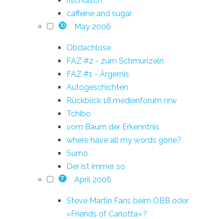
rischdisch
caffeine and sugar
May 2006
10
Obdachlose
FAZ #2 - zum Schmunzeln
FAZ #1 - Ärgernis
Autogeschichten
Rückblick 18.medienforum nrw
Tchibo
vom Baum der Erkenntnis
where have all my words gone?
Sumo
Der ist immer so
April 2006
7
Steve Martin Fans beim ÖBB oder
»Friends of Carlotta«?