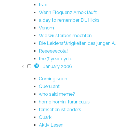
trax
Wenn Eloquenz Amok läuft
a day to remember Bill Hicks
Venom
Wie wir sterben möchten
Die Leidensfähigkeiten des jungen A.
Reeeeeecola!
the 7 year cycle
January 2006
16
Coming soon
Querulant
who said meme?
homo homini furunculus
fernsehen ist anders
Quark
Aktiv Lesen