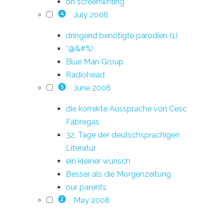
on screenwriting
July 2008
4
dringend benötigte parodien (1)
*@&#%!
Blue Man Group
Radiohead
June 2008
5
die korrekte Aussprache von Cesc
Fàbregas
32. Tage der deutschsprachigen
Literatur
ein kleiner wunsch
Besser als die Morgenzeitung
our parents
May 2008
2