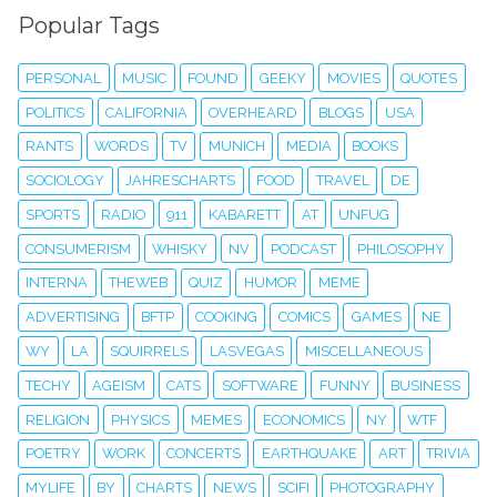
Popular Tags
PERSONAL
MUSIC
FOUND
GEEKY
MOVIES
QUOTES
POLITICS
CALIFORNIA
OVERHEARD
BLOGS
USA
RANTS
WORDS
TV
MUNICH
MEDIA
BOOKS
SOCIOLOGY
JAHRESCHARTS
FOOD
TRAVEL
DE
SPORTS
RADIO
911
KABARETT
AT
UNFUG
CONSUMERISM
WHISKY
NV
PODCAST
PHILOSOPHY
INTERNA
THEWEB
QUIZ
HUMOR
MEME
ADVERTISING
BFTP
COOKING
COMICS
GAMES
NE
WY
LA
SQUIRRELS
LASVEGAS
MISCELLANEOUS
TECHY
AGEISM
CATS
SOFTWARE
FUNNY
BUSINESS
RELIGION
PHYSICS
MEMES
ECONOMICS
NY
WTF
POETRY
WORK
CONCERTS
EARTHQUAKE
ART
TRIVIA
MYLIFE
BY
CHARTS
NEWS
SCIFI
PHOTOGRAPHY