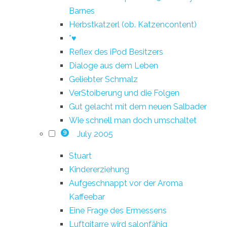
Barnes
Herbstkatzerl (ob. Katzencontent)
*♥
Reflex des iPod Besitzers
Dialoge aus dem Leben
Geliebter Schmalz
VerStoiberung und die Folgen
Gut gelacht mit dem neuen Salbader
Wie schnell man doch umschaltet
July 2005
9
Stuart
Kindererziehung
Aufgeschnappt vor der Aroma
Kaffeebar
Eine Frage des Ermessens
Luftgitarre wird salonfähig