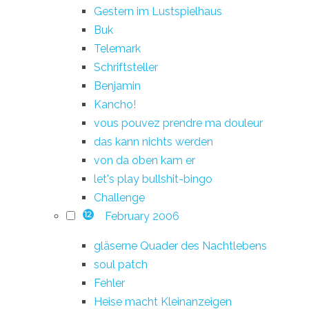
Gestern im Lustspielhaus
Buk
Telemark
Schriftsteller
Benjamin
Kancho!
vous pouvez prendre ma douleur
das kann nichts werden
von da oben kam er
let's play bullshit-bingo
Challenge
February 2006
12
gläserne Quader des Nachtlebens
soul patch
Fehler
Heise macht Kleinanzeigen