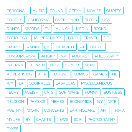
PERSONAL
MUSIC
FOUND
GEEKY
MOVIES
QUOTES
POLITICS
CALIFORNIA
OVERHEARD
BLOGS
USA
RANTS
WORDS
TV
MUNICH
MEDIA
BOOKS
SOCIOLOGY
JAHRESCHARTS
FOOD
TRAVEL
DE
SPORTS
RADIO
911
KABARETT
AT
UNFUG
CONSUMERISM
WHISKY
NV
PODCAST
PHILOSOPHY
INTERNA
THEWEB
QUIZ
HUMOR
MEME
ADVERTISING
BFTP
COOKING
COMICS
GAMES
NE
WY
LA
SQUIRRELS
LASVEGAS
MISCELLANEOUS
TECHY
AGEISM
CATS
SOFTWARE
FUNNY
BUSINESS
RELIGION
PHYSICS
MEMES
ECONOMICS
NY
WTF
POETRY
WORK
CONCERTS
EARTHQUAKE
ART
TRIVIA
MYLIFE
BY
CHARTS
NEWS
SCIFI
PHOTOGRAPHY
TAXES