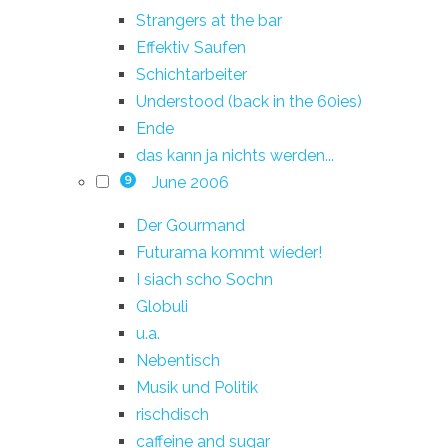
Strangers at the bar
Effektiv Saufen
Schichtarbeiter
Understood (back in the 60ies)
Ende
das kann ja nichts werden...
June 2006
9
Der Gourmand
Futurama kommt wieder!
I siach scho Sochn
Globuli
u.a.
Nebentisch
Musik und Politik
rischdisch
caffeine and sugar