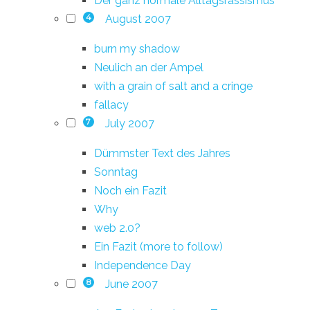
Der ganz normale Alltagsrassismus
August 2007
4
burn my shadow
Neulich an der Ampel
with a grain of salt and a cringe
fallacy
July 2007
7
Dümmster Text des Jahres
Sonntag
Noch ein Fazit
Why
web 2.0?
Ein Fazit (more to follow)
Independence Day
June 2007
8