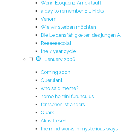
Wenn Eloquenz Amok läuft
a day to remember Bill Hicks
Venom
Wie wir sterben möchten
Die Leidensfähigkeiten des jungen A.
Reeeeeecola!
the 7 year cycle
January 2006
16
Coming soon
Querulant
who said meme?
homo homini furunculus
fernsehen ist anders
Quark
Aktiv Lesen
the mind works in mysterious ways