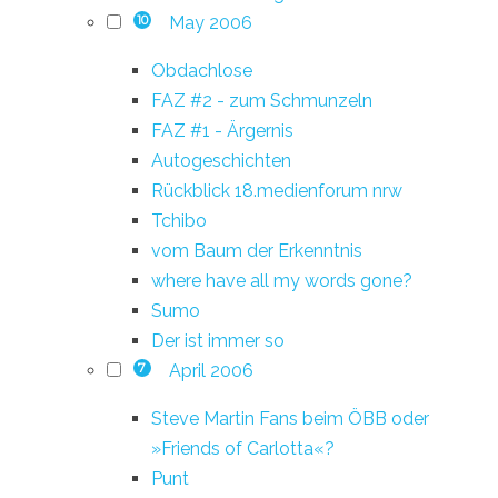
May 2006
10
Obdachlose
FAZ #2 - zum Schmunzeln
FAZ #1 - Ärgernis
Autogeschichten
Rückblick 18.medienforum nrw
Tchibo
vom Baum der Erkenntnis
where have all my words gone?
Sumo
Der ist immer so
April 2006
7
Steve Martin Fans beim ÖBB oder
»Friends of Carlotta«?
Punt