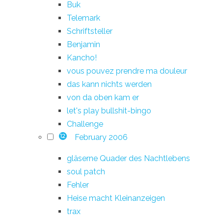
Buk
Telemark
Schriftsteller
Benjamin
Kancho!
vous pouvez prendre ma douleur
das kann nichts werden
von da oben kam er
let's play bullshit-bingo
Challenge
February 2006
12
gläserne Quader des Nachtlebens
soul patch
Fehler
Heise macht Kleinanzeigen
trax