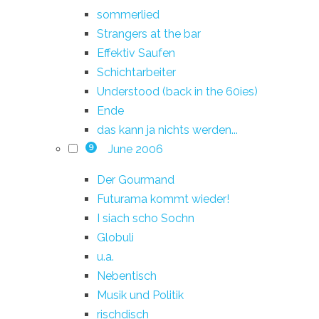
sommerlied
Strangers at the bar
Effektiv Saufen
Schichtarbeiter
Understood (back in the 60ies)
Ende
das kann ja nichts werden...
June 2006
9
Der Gourmand
Futurama kommt wieder!
I siach scho Sochn
Globuli
u.a.
Nebentisch
Musik und Politik
rischdisch