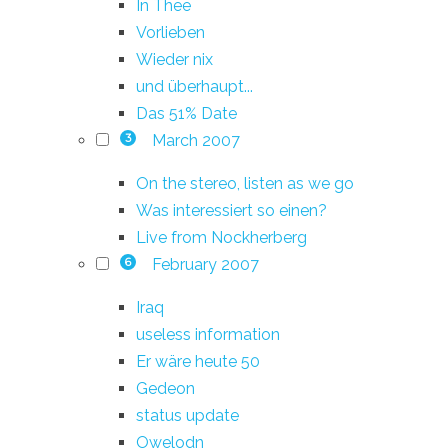
In Thee
Vorlieben
Wieder nix
und überhaupt...
Das 51% Date
March 2007
3
On the stereo, listen as we go
Was interessiert so einen?
Live from Nockherberg
February 2007
6
Iraq
useless information
Er wäre heute 50
Gedeon
status update
Owelodn