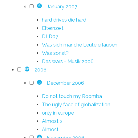
January 2007
6
hard drives die hard
Elternzeit
DLD07
Was sich manche Leute erlauben
Was sonst?
Das wars - Musik 2006
2006
108
December 2006
5
Do not touch my Roomba
The ugly face of globalization
only in europe
Almost 2
Almost
November 2006
4