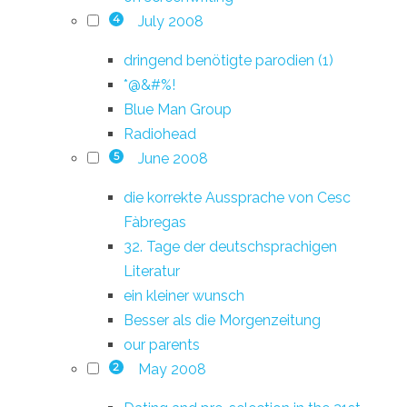
July 2008
4
dringend benötigte parodien (1)
*@&#%!
Blue Man Group
Radiohead
June 2008
5
die korrekte Aussprache von Cesc
Fàbregas
32. Tage der deutschsprachigen
Literatur
ein kleiner wunsch
Besser als die Morgenzeitung
our parents
May 2008
2