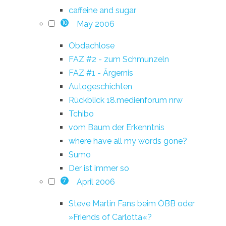
caffeine and sugar
May 2006
10
Obdachlose
FAZ #2 - zum Schmunzeln
FAZ #1 - Ärgernis
Autogeschichten
Rückblick 18.medienforum nrw
Tchibo
vom Baum der Erkenntnis
where have all my words gone?
Sumo
Der ist immer so
April 2006
7
Steve Martin Fans beim ÖBB oder
»Friends of Carlotta«?