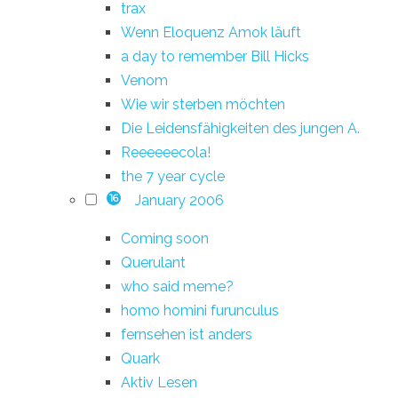
trax
Wenn Eloquenz Amok läuft
a day to remember Bill Hicks
Venom
Wie wir sterben möchten
Die Leidensfähigkeiten des jungen A.
Reeeeeecola!
the 7 year cycle
January 2006
16
Coming soon
Querulant
who said meme?
homo homini furunculus
fernsehen ist anders
Quark
Aktiv Lesen