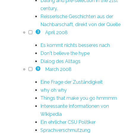
Dating and pre-selection in the 21st
century.
Reisserische Geschichten aus der
Nachbarschaft, direkt von der Quelle
April 2008
3
Es kommt nichts besseres nach
Don't believe the hype
Dialog des Alltags
March 2008
9
Eine Frage der Zuständigkeit
why oh why
Things that make you go hmmmm
Interessante Informationen von
Wikipedia
Ein ehrlicher CSU Politiker
Sprachverschmutzung