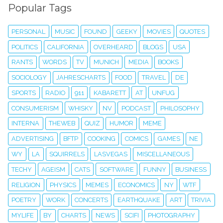
Popular Tags
PERSONAL
MUSIC
FOUND
GEEKY
MOVIES
QUOTES
POLITICS
CALIFORNIA
OVERHEARD
BLOGS
USA
RANTS
WORDS
TV
MUNICH
MEDIA
BOOKS
SOCIOLOGY
JAHRESCHARTS
FOOD
TRAVEL
DE
SPORTS
RADIO
911
KABARETT
AT
UNFUG
CONSUMERISM
WHISKY
NV
PODCAST
PHILOSOPHY
INTERNA
THEWEB
QUIZ
HUMOR
MEME
ADVERTISING
BFTP
COOKING
COMICS
GAMES
NE
WY
LA
SQUIRRELS
LASVEGAS
MISCELLANEOUS
TECHY
AGEISM
CATS
SOFTWARE
FUNNY
BUSINESS
RELIGION
PHYSICS
MEMES
ECONOMICS
NY
WTF
POETRY
WORK
CONCERTS
EARTHQUAKE
ART
TRIVIA
MYLIFE
BY
CHARTS
NEWS
SCIFI
PHOTOGRAPHY