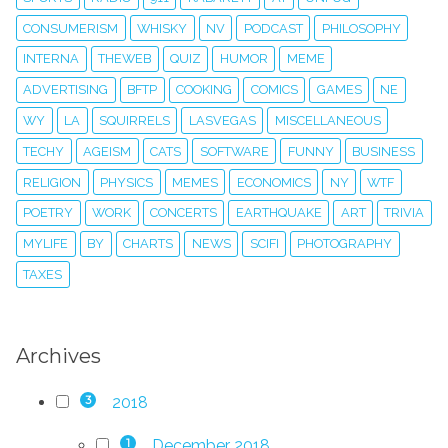
CONSUMERISM
WHISKY
NV
PODCAST
PHILOSOPHY
INTERNA
THEWEB
QUIZ
HUMOR
MEME
ADVERTISING
BFTP
COOKING
COMICS
GAMES
NE
WY
LA
SQUIRRELS
LASVEGAS
MISCELLANEOUS
TECHY
AGEISM
CATS
SOFTWARE
FUNNY
BUSINESS
RELIGION
PHYSICS
MEMES
ECONOMICS
NY
WTF
POETRY
WORK
CONCERTS
EARTHQUAKE
ART
TRIVIA
MYLIFE
BY
CHARTS
NEWS
SCIFI
PHOTOGRAPHY
TAXES
Archives
2018
3
December 2018
1