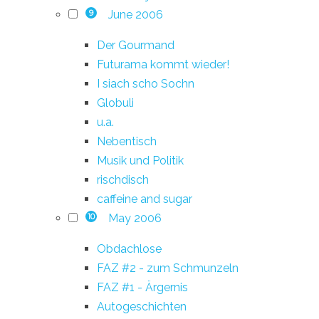
June 2006
9
Der Gourmand
Futurama kommt wieder!
I siach scho Sochn
Globuli
u.a.
Nebentisch
Musik und Politik
rischdisch
caffeine and sugar
May 2006
10
Obdachlose
FAZ #2 - zum Schmunzeln
FAZ #1 - Ärgernis
Autogeschichten