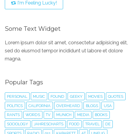
I'm Feeling Lucky!
Some Text Widget
Lorem ipsum dolor sit amet, consectetur adipisicing elit,
sed do eiusmod tempor incididunt ut labore et dolore
magna.
Popular Tags
PERSONAL
MUSIC
FOUND
GEEKY
MOVIES
QUOTES
POLITICS
CALIFORNIA
OVERHEARD
BLOGS
USA
RANTS
WORDS
TV
MUNICH
MEDIA
BOOKS
SOCIOLOGY
JAHRESCHARTS
FOOD
TRAVEL
DE
SPORTS
RADIO
911
KABARETT
AT
UNFUG