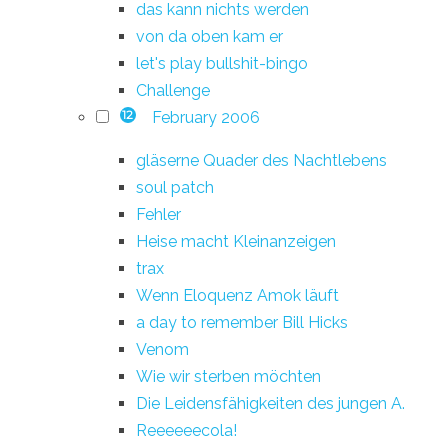
das kann nichts werden
von da oben kam er
let's play bullshit-bingo
Challenge
February 2006
12
gläserne Quader des Nachtlebens
soul patch
Fehler
Heise macht Kleinanzeigen
trax
Wenn Eloquenz Amok läuft
a day to remember Bill Hicks
Venom
Wie wir sterben möchten
Die Leidensfähigkeiten des jungen A.
Reeeeeecola!