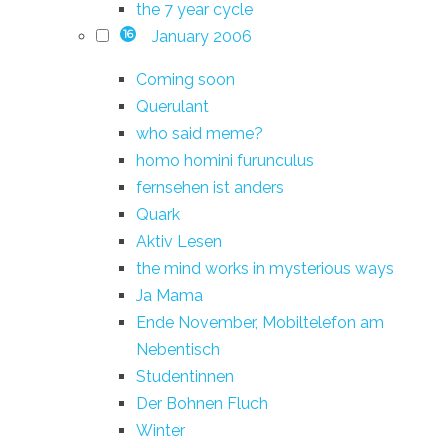
the 7 year cycle
January 2006
16
Coming soon
Querulant
who said meme?
homo homini furunculus
fernsehen ist anders
Quark
Aktiv Lesen
the mind works in mysterious ways
Ja Mama
Ende November, Mobiltelefon am
Nebentisch
Studentinnen
Der Bohnen Fluch
Winter