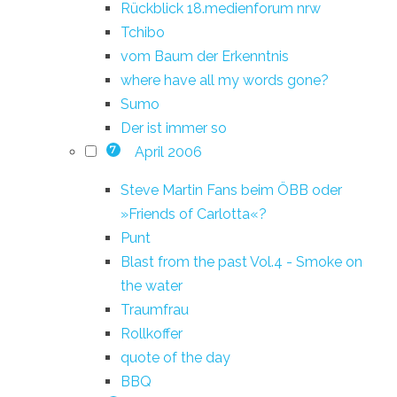
Rückblick 18.medienforum nrw
Tchibo
vom Baum der Erkenntnis
where have all my words gone?
Sumo
Der ist immer so
April 2006
7
Steve Martin Fans beim ÖBB oder
»Friends of Carlotta«?
Punt
Blast from the past Vol.4 - Smoke on
the water
Traumfrau
Rollkoffer
quote of the day
BBQ