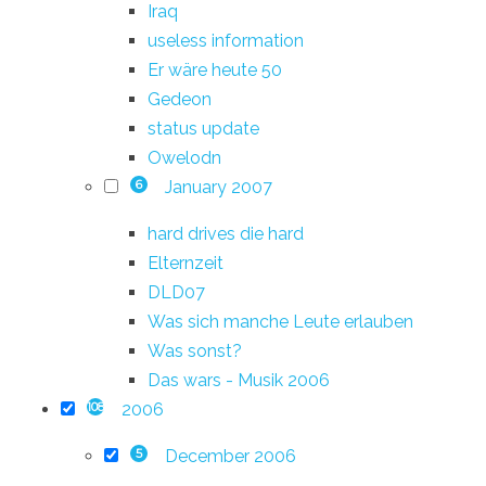
Iraq
useless information
Er wäre heute 50
Gedeon
status update
Owelodn
January 2007
6
hard drives die hard
Elternzeit
DLD07
Was sich manche Leute erlauben
Was sonst?
Das wars - Musik 2006
2006
108
December 2006
5