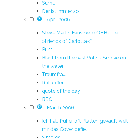
Sumo
Der ist immer so
April 2006
7
Steve Martin Fans beim ÖBB oder
»Friends of Carlotta«?
Punt
Blast from the past Vol.4 - Smoke on
the water
Traumfrau
Rollkoffer
quote of the day
BBQ
March 2006
17
Ich hab früher oft Platten gekauft weil
mir das Cover gefiel
S'mores