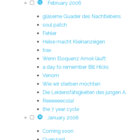
February 2006
12
gläserne Quader des Nachtlebens
soul patch
Fehler
Heise macht Kleinanzeigen
trax
Wenn Eloquenz Amok läuft
a day to remember Bill Hicks
Venom
Wie wir sterben möchten
Die Leidensfähigkeiten des jungen A.
Reeeeeecola!
the 7 year cycle
January 2006
16
Coming soon
Querulant