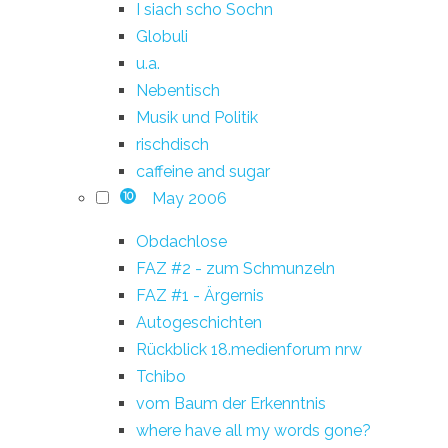
I siach scho Sochn
Globuli
u.a.
Nebentisch
Musik und Politik
rischdisch
caffeine and sugar
May 2006
10
Obdachlose
FAZ #2 - zum Schmunzeln
FAZ #1 - Ärgernis
Autogeschichten
Rückblick 18.medienforum nrw
Tchibo
vom Baum der Erkenntnis
where have all my words gone?