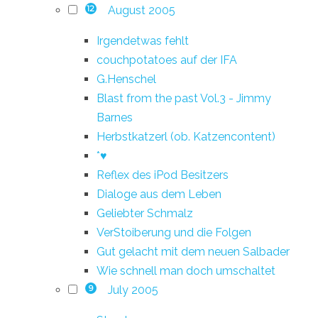
August 2005
12
Irgendetwas fehlt
couchpotatoes auf der IFA
G.Henschel
Blast from the past Vol.3 - Jimmy
Barnes
Herbstkatzerl (ob. Katzencontent)
*♥
Reflex des iPod Besitzers
Dialoge aus dem Leben
Geliebter Schmalz
VerStoiberung und die Folgen
Gut gelacht mit dem neuen Salbader
Wie schnell man doch umschaltet
July 2005
9