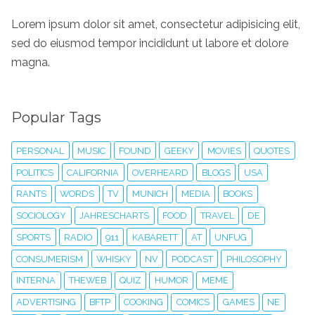
Lorem ipsum dolor sit amet, consectetur adipisicing elit,
sed do eiusmod tempor incididunt ut labore et dolore
magna.
Popular Tags
PERSONAL
MUSIC
FOUND
GEEKY
MOVIES
QUOTES
POLITICS
CALIFORNIA
OVERHEARD
BLOGS
USA
RANTS
WORDS
TV
MUNICH
MEDIA
BOOKS
SOCIOLOGY
JAHRESCHARTS
FOOD
TRAVEL
DE
SPORTS
RADIO
911
KABARETT
AT
UNFUG
CONSUMERISM
WHISKY
NV
PODCAST
PHILOSOPHY
INTERNA
THEWEB
QUIZ
HUMOR
MEME
ADVERTISING
BFTP
COOKING
COMICS
GAMES
NE