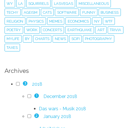
WY
LA
SQUIRRELS
LASVEGAS
MISCELLANEOUS
TECHY
AGEISM
CATS
SOFTWARE
FUNNY
BUSINESS
RELIGION
PHYSICS
MEMES
ECONOMICS
NY
WTF
POETRY
WORK
CONCERTS
EARTHQUAKE
ART
TRIVIA
MYLIFE
BY
CHARTS
NEWS
SCIFI
PHOTOGRAPHY
TAXES
Archives
2018
3
December 2018
1
Das wars - Musik 2018
January 2018
2