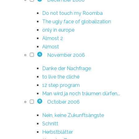
Do not touch my Roomba
The ugly face of globalization
only in europe
Almost 2
Almost
November 2006
4
Danke der Nachfrage
to live the cliché
12 step program
Man wird ja noch träumen dürfen...
October 2006
8
Nein, keine Zukunftsängste
Schnitt
Herbstblätter