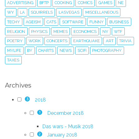
ADVERTISING
BFTP
COOKING
COMICS
GAMES
NE
WY
LA
SQUIRRELS
LASVEGAS
MISCELLANEOUS
TECHY
AGEISM
CATS
SOFTWARE
FUNNY
BUSINESS
RELIGION
PHYSICS
MEMES
ECONOMICS
NY
WTF
POETRY
WORK
CONCERTS
EARTHQUAKE
ART
TRIVIA
MYLIFE
BY
CHARTS
NEWS
SCIFI
PHOTOGRAPHY
TAXES
Archives
2018
3
December 2018
1
Das wars - Musik 2018
January 2018
2