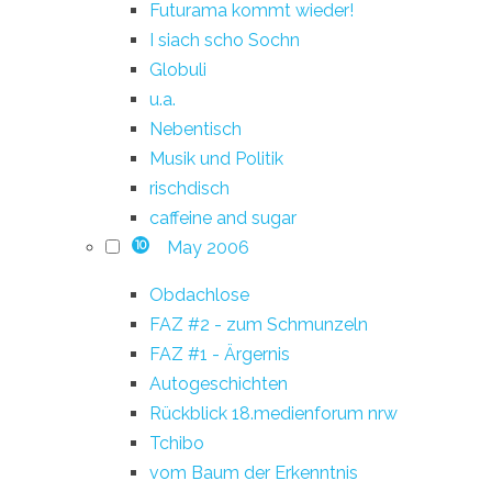
Futurama kommt wieder!
I siach scho Sochn
Globuli
u.a.
Nebentisch
Musik und Politik
rischdisch
caffeine and sugar
May 2006
10
Obdachlose
FAZ #2 - zum Schmunzeln
FAZ #1 - Ärgernis
Autogeschichten
Rückblick 18.medienforum nrw
Tchibo
vom Baum der Erkenntnis