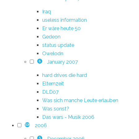
Iraq
useless information
Er wäre heute 50
Gedeon
status update
Owelodn
January 2007
6
hard drives die hard
Elternzeit
DLD07
Was sich manche Leute erlauben
Was sonst?
Das wars - Musik 2006
2006
108
December 2006
5