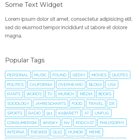
Some Text Widget
Lorem ipsum dolor sit amet, consectetur adipisicing elit,
sed do eiusmod tempor incididunt ut labore et dolore
magna.
Popular Tags
PERSONAL
MUSIC
FOUND
GEEKY
MOVIES
QUOTES
POLITICS
CALIFORNIA
OVERHEARD
BLOGS
USA
RANTS
WORDS
TV
MUNICH
MEDIA
BOOKS
SOCIOLOGY
JAHRESCHARTS
FOOD
TRAVEL
DE
SPORTS
RADIO
911
KABARETT
AT
UNFUG
CONSUMERISM
WHISKY
NV
PODCAST
PHILOSOPHY
INTERNA
THEWEB
QUIZ
HUMOR
MEME