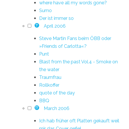
where have all my words gone?
Sumo
Der ist immer so
April 2006
7
Steve Martin Fans beim ÖBB oder
»Friends of Carlotta«?
Punt
Blast from the past Vol.4 - Smoke on
the water
Traumfrau
Rollkoffer
quote of the day
BBQ
March 2006
17
Ich hab früher oft Platten gekauft weil
mir das Cover gefiel