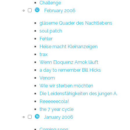
Challenge
February 2006
12
gläserne Quader des Nachtlebens
soul patch
Fehler
Heise macht Kleinanzeigen
trax
Wenn Eloquenz Amok läuft
a day to remember Bill Hicks
Venom
Wie wir sterben möchten
Die Leidensfähigkeiten des jungen A.
Reeeeeecola!
the 7 year cycle
January 2006
16
Coming soon