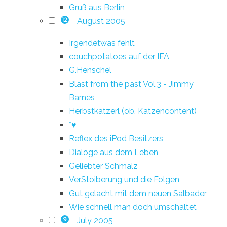
Gruß aus Berlin
August 2005
12
Irgendetwas fehlt
couchpotatoes auf der IFA
G.Henschel
Blast from the past Vol.3 - Jimmy
Barnes
Herbstkatzerl (ob. Katzencontent)
*♥
Reflex des iPod Besitzers
Dialoge aus dem Leben
Geliebter Schmalz
VerStoiberung und die Folgen
Gut gelacht mit dem neuen Salbader
Wie schnell man doch umschaltet
July 2005
9