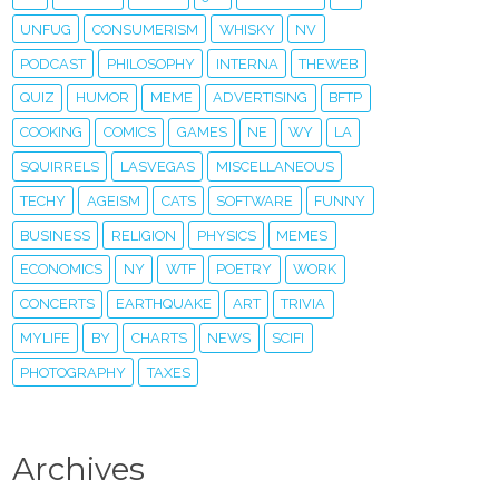
UNFUG
CONSUMERISM
WHISKY
NV
PODCAST
PHILOSOPHY
INTERNA
THEWEB
QUIZ
HUMOR
MEME
ADVERTISING
BFTP
COOKING
COMICS
GAMES
NE
WY
LA
SQUIRRELS
LASVEGAS
MISCELLANEOUS
TECHY
AGEISM
CATS
SOFTWARE
FUNNY
BUSINESS
RELIGION
PHYSICS
MEMES
ECONOMICS
NY
WTF
POETRY
WORK
CONCERTS
EARTHQUAKE
ART
TRIVIA
MYLIFE
BY
CHARTS
NEWS
SCIFI
PHOTOGRAPHY
TAXES
Archives