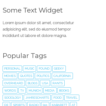
Some Text Widget
Lorem ipsum dolor sit amet, consectetur
adipisicing elit, sed do eiusmod tempor
incididunt ut labore et dolore magna.
Popular Tags
PERSONAL
MUSIC
FOUND
GEEKY
MOVIES
QUOTES
POLITICS
CALIFORNIA
OVERHEARD
BLOGS
USA
RANTS
WORDS
TV
MUNICH
MEDIA
BOOKS
SOCIOLOGY
JAHRESCHARTS
FOOD
TRAVEL
DE
SPORTS
RADIO
911
KABARETT
AT