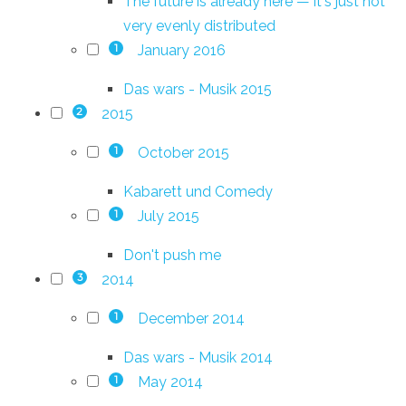
The future is already here — it's just not
very evenly distributed
January 2016
1
Das wars - Musik 2015
2015
2
October 2015
1
Kabarett und Comedy
July 2015
1
Don't push me
2014
3
December 2014
1
Das wars - Musik 2014
May 2014
1