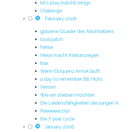
let's play bullshit-bingo
Challenge
February 2006
12
gläserne Quader des Nachtlebens
soul patch
Fehler
Heise macht Kleinanzeigen
trax
Wenn Eloquenz Amok läuft
a day to remember Bill Hicks
Venom
Wie wir sterben möchten
Die Leidensfähigkeiten des jungen A.
Reeeeeecola!
the 7 year cycle
January 2006
16