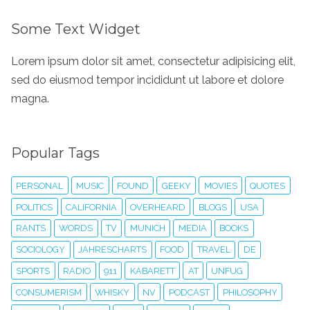
Some Text Widget
Lorem ipsum dolor sit amet, consectetur adipisicing elit,
sed do eiusmod tempor incididunt ut labore et dolore
magna.
Popular Tags
PERSONAL
MUSIC
FOUND
GEEKY
MOVIES
QUOTES
POLITICS
CALIFORNIA
OVERHEARD
BLOGS
USA
RANTS
WORDS
TV
MUNICH
MEDIA
BOOKS
SOCIOLOGY
JAHRESCHARTS
FOOD
TRAVEL
DE
SPORTS
RADIO
911
KABARETT
AT
UNFUG
CONSUMERISM
WHISKY
NV
PODCAST
PHILOSOPHY