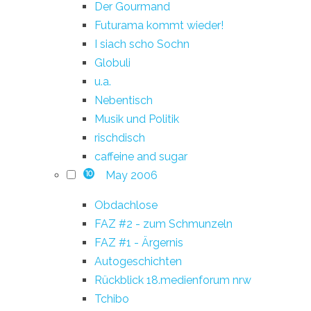
Der Gourmand
Futurama kommt wieder!
I siach scho Sochn
Globuli
u.a.
Nebentisch
Musik und Politik
rischdisch
caffeine and sugar
May 2006
10
Obdachlose
FAZ #2 - zum Schmunzeln
FAZ #1 - Ärgernis
Autogeschichten
Rückblick 18.medienforum nrw
Tchibo