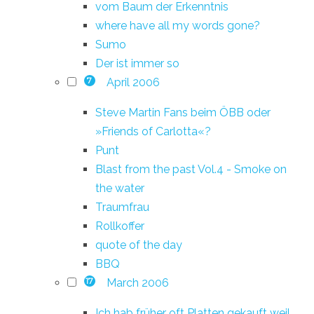
vom Baum der Erkenntnis
where have all my words gone?
Sumo
Der ist immer so
April 2006
7
Steve Martin Fans beim ÖBB oder
»Friends of Carlotta«?
Punt
Blast from the past Vol.4 - Smoke on
the water
Traumfrau
Rollkoffer
quote of the day
BBQ
March 2006
17
Ich hab früher oft Platten gekauft weil