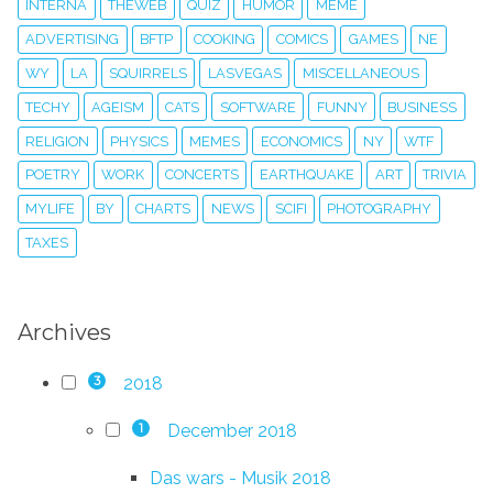
INTERNA
THEWEB
QUIZ
HUMOR
MEME
ADVERTISING
BFTP
COOKING
COMICS
GAMES
NE
WY
LA
SQUIRRELS
LASVEGAS
MISCELLANEOUS
TECHY
AGEISM
CATS
SOFTWARE
FUNNY
BUSINESS
RELIGION
PHYSICS
MEMES
ECONOMICS
NY
WTF
POETRY
WORK
CONCERTS
EARTHQUAKE
ART
TRIVIA
MYLIFE
BY
CHARTS
NEWS
SCIFI
PHOTOGRAPHY
TAXES
Archives
2018
3
December 2018
1
Das wars - Musik 2018