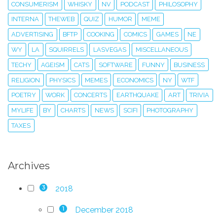
CONSUMERISM
WHISKY
NV
PODCAST
PHILOSOPHY
INTERNA
THEWEB
QUIZ
HUMOR
MEME
ADVERTISING
BFTP
COOKING
COMICS
GAMES
NE
WY
LA
SQUIRRELS
LASVEGAS
MISCELLANEOUS
TECHY
AGEISM
CATS
SOFTWARE
FUNNY
BUSINESS
RELIGION
PHYSICS
MEMES
ECONOMICS
NY
WTF
POETRY
WORK
CONCERTS
EARTHQUAKE
ART
TRIVIA
MYLIFE
BY
CHARTS
NEWS
SCIFI
PHOTOGRAPHY
TAXES
Archives
2018
3
December 2018
1