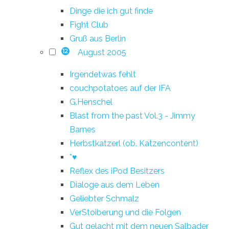
Dinge die ich gut finde
Fight Club
Gruß aus Berlin
August 2005
12
Irgendetwas fehlt
couchpotatoes auf der IFA
G.Henschel
Blast from the past Vol.3 - Jimmy
Barnes
Herbstkatzerl (ob. Katzencontent)
*♥
Reflex des iPod Besitzers
Dialoge aus dem Leben
Geliebter Schmalz
VerStoiberung und die Folgen
Gut gelacht mit dem neuen Salbader