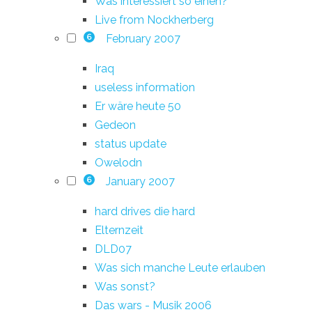
Was interessiert so einen?
Live from Nockherberg
February 2007
6
Iraq
useless information
Er wäre heute 50
Gedeon
status update
Owelodn
January 2007
6
hard drives die hard
Elternzeit
DLD07
Was sich manche Leute erlauben
Was sonst?
Das wars - Musik 2006