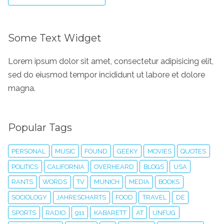
Some Text Widget
Lorem ipsum dolor sit amet, consectetur adipisicing elit,
sed do eiusmod tempor incididunt ut labore et dolore
magna.
Popular Tags
PERSONAL
MUSIC
FOUND
GEEKY
MOVIES
QUOTES
POLITICS
CALIFORNIA
OVERHEARD
BLOGS
USA
RANTS
WORDS
TV
MUNICH
MEDIA
BOOKS
SOCIOLOGY
JAHRESCHARTS
FOOD
TRAVEL
DE
SPORTS
RADIO
911
KABARETT
AT
UNFUG