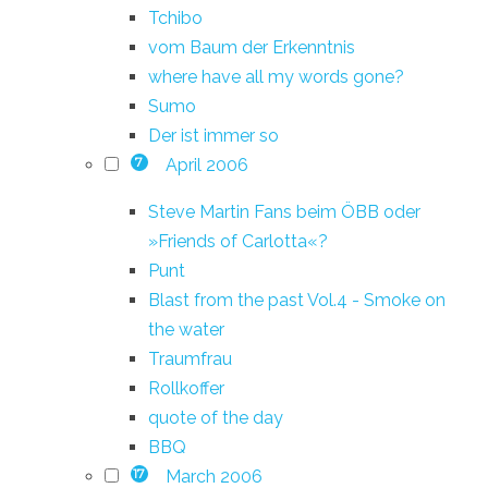
Tchibo
vom Baum der Erkenntnis
where have all my words gone?
Sumo
Der ist immer so
April 2006
7
Steve Martin Fans beim ÖBB oder
»Friends of Carlotta«?
Punt
Blast from the past Vol.4 - Smoke on
the water
Traumfrau
Rollkoffer
quote of the day
BBQ
March 2006
17