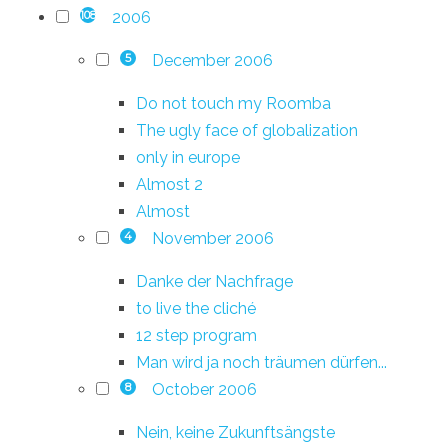
2006
108
December 2006
5
Do not touch my Roomba
The ugly face of globalization
only in europe
Almost 2
Almost
November 2006
4
Danke der Nachfrage
to live the cliché
12 step program
Man wird ja noch träumen dürfen...
October 2006
8
Nein, keine Zukunftsängste