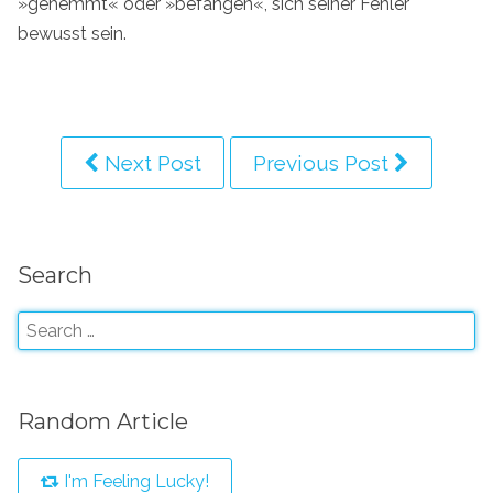
»gehemmt« oder »befangen«, sich seiner Fehler
bewusst sein.
Next Post
Previous Post
Search
Random Article
I'm Feeling Lucky!