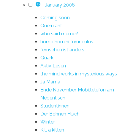
January 2006
16
Coming soon
Querulant
who said meme?
homo homini furunculus
fernsehen ist anders
Quark
Aktiv Lesen
the mind works in mysterious ways
Ja Mama
Ende November, Mobiltelefon am
Nebentisch
Studentinnen
Der Bohnen Fluch
Winter
Kill a kitten