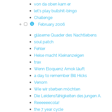
von da oben kam er
let's play bullshit-bingo
Challenge
February 2006
12
gläserne Quader des Nachtlebens
soul patch
Fehler
Heise macht Kleinanzeigen
trax
Wenn Eloquenz Amok läuft
a day to remember Bill Hicks
Venom
Wie wir sterben möchten
Die Leidensfähigkeiten des jungen A.
Reeeeeecola!
the 7 year cycle