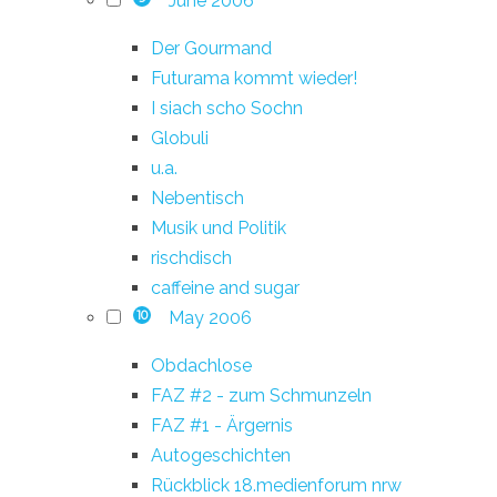
June 2006
Der Gourmand
Futurama kommt wieder!
I siach scho Sochn
Globuli
u.a.
Nebentisch
Musik und Politik
rischdisch
caffeine and sugar
May 2006
10
Obdachlose
FAZ #2 - zum Schmunzeln
FAZ #1 - Ärgernis
Autogeschichten
Rückblick 18.medienforum nrw