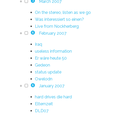
March 2007
3
On the stereo, listen as we go
Was interessiert so einen?
Live from Nockherberg
February 2007
6
Iraq
useless information
Er wäre heute 50
Gedeon
status update
Owelodn
January 2007
6
hard drives die hard
Elternzeit
DLD07