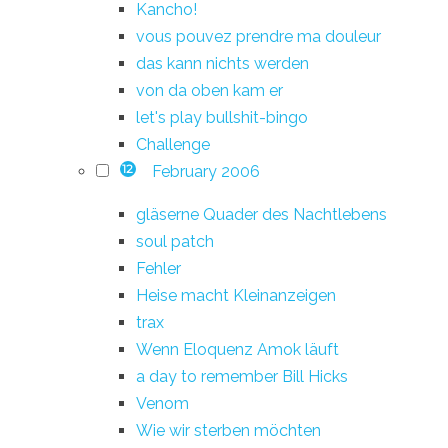
Kancho!
vous pouvez prendre ma douleur
das kann nichts werden
von da oben kam er
let's play bullshit-bingo
Challenge
February 2006
12
gläserne Quader des Nachtlebens
soul patch
Fehler
Heise macht Kleinanzeigen
trax
Wenn Eloquenz Amok läuft
a day to remember Bill Hicks
Venom
Wie wir sterben möchten