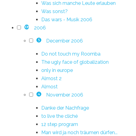
Was sich manche Leute erlauben
Was sonst?
Das wars - Musik 2006
2006
108
December 2006
5
Do not touch my Roomba
The ugly face of globalization
only in europe
Almost 2
Almost
November 2006
4
Danke der Nachfrage
to live the cliché
12 step program
Man wird ja noch träumen dürfen...