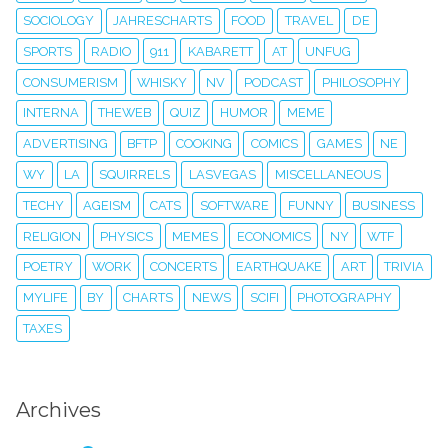
SOCIOLOGY
JAHRESCHARTS
FOOD
TRAVEL
DE
SPORTS
RADIO
911
KABARETT
AT
UNFUG
CONSUMERISM
WHISKY
NV
PODCAST
PHILOSOPHY
INTERNA
THEWEB
QUIZ
HUMOR
MEME
ADVERTISING
BFTP
COOKING
COMICS
GAMES
NE
WY
LA
SQUIRRELS
LASVEGAS
MISCELLANEOUS
TECHY
AGEISM
CATS
SOFTWARE
FUNNY
BUSINESS
RELIGION
PHYSICS
MEMES
ECONOMICS
NY
WTF
POETRY
WORK
CONCERTS
EARTHQUAKE
ART
TRIVIA
MYLIFE
BY
CHARTS
NEWS
SCIFI
PHOTOGRAPHY
TAXES
Archives