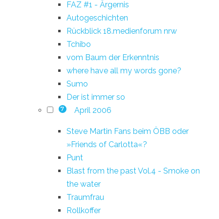
FAZ #1 - Ärgernis
Autogeschichten
Rückblick 18.medienforum nrw
Tchibo
vom Baum der Erkenntnis
where have all my words gone?
Sumo
Der ist immer so
April 2006
7
Steve Martin Fans beim ÖBB oder
»Friends of Carlotta«?
Punt
Blast from the past Vol.4 - Smoke on
the water
Traumfrau
Rollkoffer