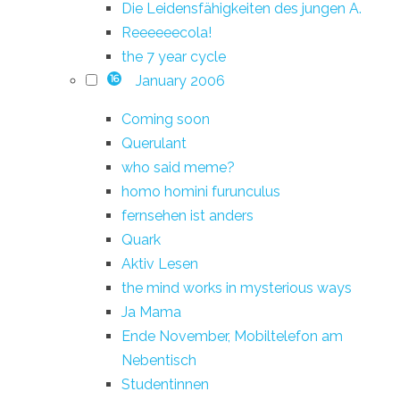
Die Leidensfähigkeiten des jungen A.
Reeeeeecola!
the 7 year cycle
January 2006
16
Coming soon
Querulant
who said meme?
homo homini furunculus
fernsehen ist anders
Quark
Aktiv Lesen
the mind works in mysterious ways
Ja Mama
Ende November, Mobiltelefon am
Nebentisch
Studentinnen