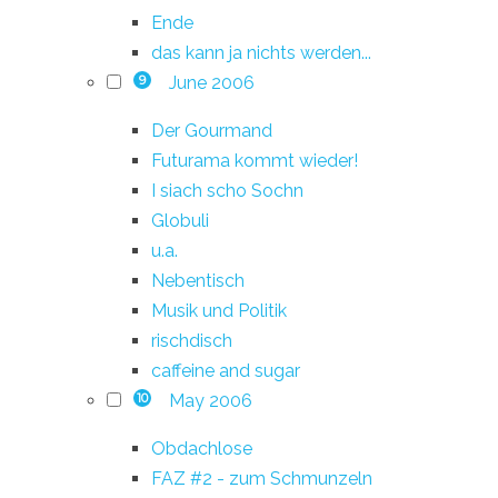
Ende
das kann ja nichts werden...
June 2006
9
Der Gourmand
Futurama kommt wieder!
I siach scho Sochn
Globuli
u.a.
Nebentisch
Musik und Politik
rischdisch
caffeine and sugar
May 2006
10
Obdachlose
FAZ #2 - zum Schmunzeln