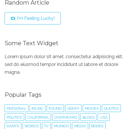
Random Article
I'm Feeling Lucky!
Some Text Widget
Lorem ipsum dolor sit amet, consectetur adipisicing elit,
sed do eiusmod tempor incididunt ut labore et dolore
magna.
Popular Tags
PERSONAL
MUSIC
FOUND
GEEKY
MOVIES
QUOTES
POLITICS
CALIFORNIA
OVERHEARD
BLOGS
USA
RANTS
WORDS
TV
MUNICH
MEDIA
BOOKS