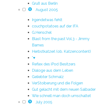
Gruß aus Berlin
August 2005
12
Irgendetwas fehlt
couchpotatoes auf der IFA
G.Henschel
Blast from the past Vol.3 - Jimmy
Barnes
Herbstkatzerl (ob. Katzencontent)
*♥
Reflex des iPod Besitzers
Dialoge aus dem Leben
Geliebter Schmalz
VerStoiberung und die Folgen
Gut gelacht mit dem neuen Salbader
Wie schnell man doch umschaltet
July 2005
9