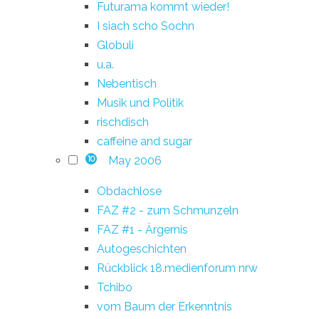
Futurama kommt wieder!
I siach scho Sochn
Globuli
u.a.
Nebentisch
Musik und Politik
rischdisch
caffeine and sugar
May 2006
10
Obdachlose
FAZ #2 - zum Schmunzeln
FAZ #1 - Ärgernis
Autogeschichten
Rückblick 18.medienforum nrw
Tchibo
vom Baum der Erkenntnis