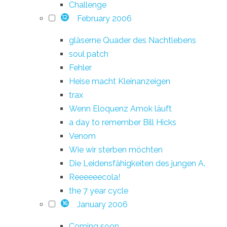
Challenge
February 2006
12
gläserne Quader des Nachtlebens
soul patch
Fehler
Heise macht Kleinanzeigen
trax
Wenn Eloquenz Amok läuft
a day to remember Bill Hicks
Venom
Wie wir sterben möchten
Die Leidensfähigkeiten des jungen A.
Reeeeeecola!
the 7 year cycle
January 2006
16
Coming soon