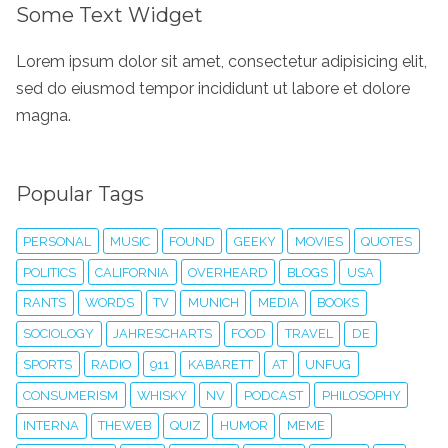
Some Text Widget
Lorem ipsum dolor sit amet, consectetur adipisicing elit,
sed do eiusmod tempor incididunt ut labore et dolore
magna.
Popular Tags
PERSONAL
MUSIC
FOUND
GEEKY
MOVIES
QUOTES
POLITICS
CALIFORNIA
OVERHEARD
BLOGS
USA
RANTS
WORDS
TV
MUNICH
MEDIA
BOOKS
SOCIOLOGY
JAHRESCHARTS
FOOD
TRAVEL
DE
SPORTS
RADIO
911
KABARETT
AT
UNFUG
CONSUMERISM
WHISKY
NV
PODCAST
PHILOSOPHY
INTERNA
THEWEB
QUIZ
HUMOR
MEME