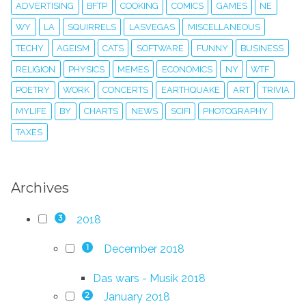
ADVERTISING
BFTP
COOKING
COMICS
GAMES
NE
WY
LA
SQUIRRELS
LASVEGAS
MISCELLANEOUS
TECHY
AGEISM
CATS
SOFTWARE
FUNNY
BUSINESS
RELIGION
PHYSICS
MEMES
ECONOMICS
NY
WTF
POETRY
WORK
CONCERTS
EARTHQUAKE
ART
TRIVIA
MYLIFE
BY
CHARTS
NEWS
SCIFI
PHOTOGRAPHY
TAXES
Archives
2018
3
December 2018
1
Das wars - Musik 2018
January 2018
2