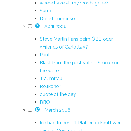
where have all my words gone?
Sumo
Der ist immer so
April 2006
7
Steve Martin Fans beim ÖBB oder
»Friends of Carlotta«?
Punt
Blast from the past Vol.4 - Smoke on
the water
Traumfrau
Rollkoffer
quote of the day
BBQ
March 2006
17
Ich hab früher oft Platten gekauft weil
mir das Cover gefiel