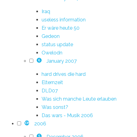
Iraq
useless information
Er wäre heute 50
Gedeon
status update
Owelodn
January 2007
6
hard drives die hard
Elternzeit
DLD07
Was sich manche Leute erlauben
Was sonst?
Das wars - Musik 2006
2006
108
December 2006
5