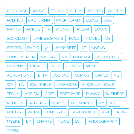
PERSONAL
MUSIC
FOUND
GEEKY
MOVIES
QUOTES
POLITICS
CALIFORNIA
OVERHEARD
BLOGS
USA
RANTS
WORDS
TV
MUNICH
MEDIA
BOOKS
SOCIOLOGY
JAHRESCHARTS
FOOD
TRAVEL
DE
SPORTS
RADIO
911
KABARETT
AT
UNFUG
CONSUMERISM
WHISKY
NV
PODCAST
PHILOSOPHY
INTERNA
THEWEB
QUIZ
HUMOR
MEME
ADVERTISING
BFTP
COOKING
COMICS
GAMES
NE
WY
LA
SQUIRRELS
LASVEGAS
MISCELLANEOUS
TECHY
AGEISM
CATS
SOFTWARE
FUNNY
BUSINESS
RELIGION
PHYSICS
MEMES
ECONOMICS
NY
WTF
POETRY
WORK
CONCERTS
EARTHQUAKE
ART
TRIVIA
MYLIFE
BY
CHARTS
NEWS
SCIFI
PHOTOGRAPHY
TAXES