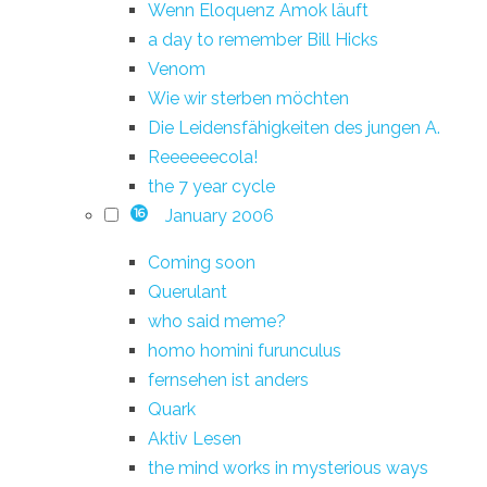
Wenn Eloquenz Amok läuft
a day to remember Bill Hicks
Venom
Wie wir sterben möchten
Die Leidensfähigkeiten des jungen A.
Reeeeeecola!
the 7 year cycle
January 2006
16
Coming soon
Querulant
who said meme?
homo homini furunculus
fernsehen ist anders
Quark
Aktiv Lesen
the mind works in mysterious ways