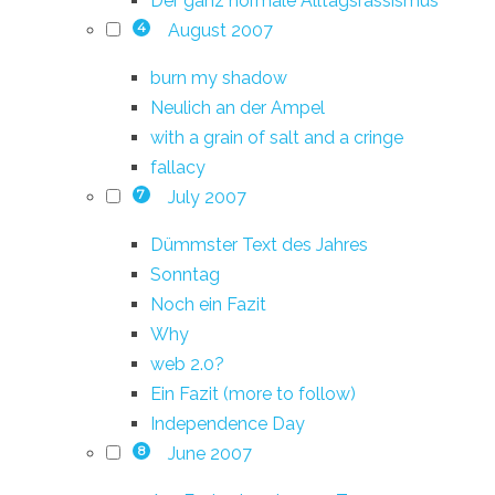
Der ganz normale Alltagsrassismus
August 2007
4
burn my shadow
Neulich an der Ampel
with a grain of salt and a cringe
fallacy
July 2007
7
Dümmster Text des Jahres
Sonntag
Noch ein Fazit
Why
web 2.0?
Ein Fazit (more to follow)
Independence Day
June 2007
8