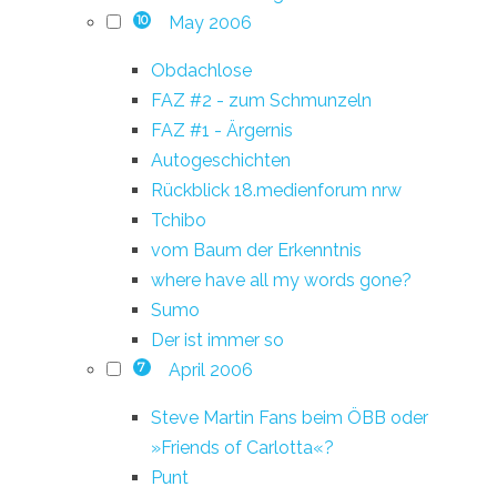
May 2006
10
Obdachlose
FAZ #2 - zum Schmunzeln
FAZ #1 - Ärgernis
Autogeschichten
Rückblick 18.medienforum nrw
Tchibo
vom Baum der Erkenntnis
where have all my words gone?
Sumo
Der ist immer so
April 2006
7
Steve Martin Fans beim ÖBB oder
»Friends of Carlotta«?
Punt