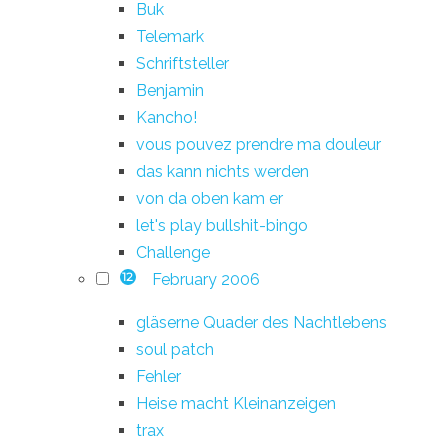
Buk
Telemark
Schriftsteller
Benjamin
Kancho!
vous pouvez prendre ma douleur
das kann nichts werden
von da oben kam er
let's play bullshit-bingo
Challenge
February 2006
12
gläserne Quader des Nachtlebens
soul patch
Fehler
Heise macht Kleinanzeigen
trax