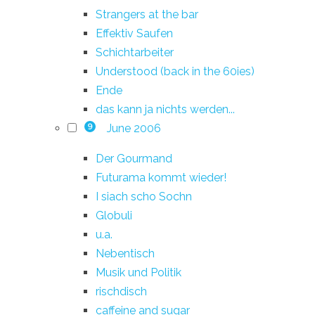
Strangers at the bar
Effektiv Saufen
Schichtarbeiter
Understood (back in the 60ies)
Ende
das kann ja nichts werden...
June 2006
9
Der Gourmand
Futurama kommt wieder!
I siach scho Sochn
Globuli
u.a.
Nebentisch
Musik und Politik
rischdisch
caffeine and sugar