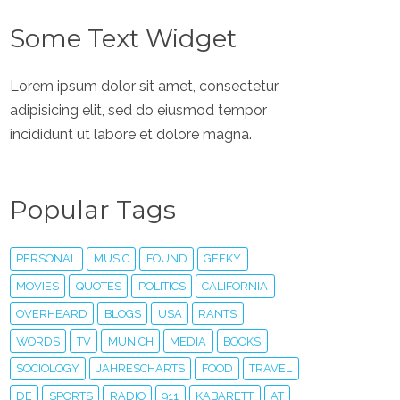
Some Text Widget
Lorem ipsum dolor sit amet, consectetur
adipisicing elit, sed do eiusmod tempor
incididunt ut labore et dolore magna.
Popular Tags
PERSONAL
MUSIC
FOUND
GEEKY
MOVIES
QUOTES
POLITICS
CALIFORNIA
OVERHEARD
BLOGS
USA
RANTS
WORDS
TV
MUNICH
MEDIA
BOOKS
SOCIOLOGY
JAHRESCHARTS
FOOD
TRAVEL
DE
SPORTS
RADIO
911
KABARETT
AT