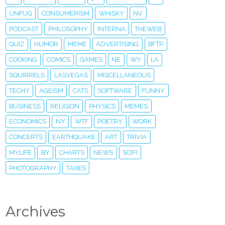
UNFUG
CONSUMERISM
WHISKY
NV
PODCAST
PHILOSOPHY
INTERNA
THEWEB
QUIZ
HUMOR
MEME
ADVERTISING
BFTP
COOKING
COMICS
GAMES
NE
WY
LA
SQUIRRELS
LASVEGAS
MISCELLANEOUS
TECHY
AGEISM
CATS
SOFTWARE
FUNNY
BUSINESS
RELIGION
PHYSICS
MEMES
ECONOMICS
NY
WTF
POETRY
WORK
CONCERTS
EARTHQUAKE
ART
TRIVIA
MYLIFE
BY
CHARTS
NEWS
SCIFI
PHOTOGRAPHY
TAXES
Archives