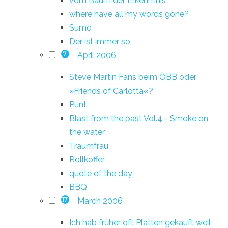
vom Baum der Erkenntnis
where have all my words gone?
Sumo
Der ist immer so
April 2006
7
Steve Martin Fans beim ÖBB oder
»Friends of Carlotta«?
Punt
Blast from the past Vol.4 - Smoke on
the water
Traumfrau
Rollkoffer
quote of the day
BBQ
March 2006
17
Ich hab früher oft Platten gekauft weil