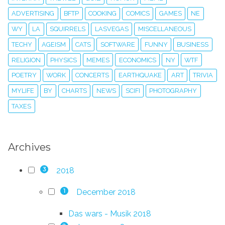
ADVERTISING
BFTP
COOKING
COMICS
GAMES
NE
WY
LA
SQUIRRELS
LASVEGAS
MISCELLANEOUS
TECHY
AGEISM
CATS
SOFTWARE
FUNNY
BUSINESS
RELIGION
PHYSICS
MEMES
ECONOMICS
NY
WTF
POETRY
WORK
CONCERTS
EARTHQUAKE
ART
TRIVIA
MYLIFE
BY
CHARTS
NEWS
SCIFI
PHOTOGRAPHY
TAXES
Archives
2018
3
December 2018
1
Das wars - Musik 2018