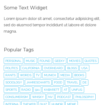
Some Text Widget
Lorem ipsum dolor sit amet, consectetur adipisicing elit,
sed do eiusmod tempor incididunt ut labore et dolore
magna.
Popular Tags
PERSONAL
MUSIC
FOUND
GEEKY
MOVIES
QUOTES
POLITICS
CALIFORNIA
OVERHEARD
BLOGS
USA
RANTS
WORDS
TV
MUNICH
MEDIA
BOOKS
SOCIOLOGY
JAHRESCHARTS
FOOD
TRAVEL
DE
SPORTS
RADIO
911
KABARETT
AT
UNFUG
CONSUMERISM
WHISKY
NV
PODCAST
PHILOSOPHY
INTERNA
THEWEB
QUIZ
HUMOR
MEME