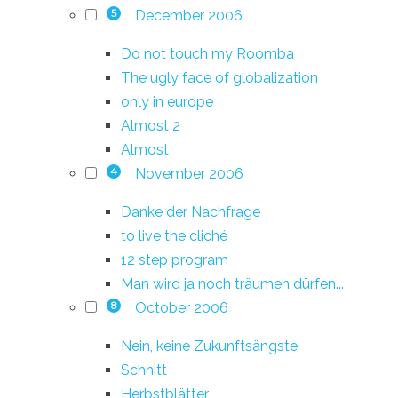
December 2006
5
Do not touch my Roomba
The ugly face of globalization
only in europe
Almost 2
Almost
November 2006
4
Danke der Nachfrage
to live the cliché
12 step program
Man wird ja noch träumen dürfen...
October 2006
8
Nein, keine Zukunftsängste
Schnitt
Herbstblätter