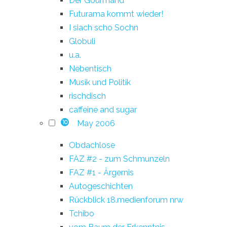
Der Gourmand
Futurama kommt wieder!
I siach scho Sochn
Globuli
u.a.
Nebentisch
Musik und Politik
rischdisch
caffeine and sugar
May 2006
10
Obdachlose
FAZ #2 - zum Schmunzeln
FAZ #1 - Ärgernis
Autogeschichten
Rückblick 18.medienforum nrw
Tchibo