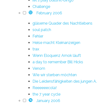
let's play bullshit-bingo
Challenge
February 2006
12
gläserne Quader des Nachtlebens
soul patch
Fehler
Heise macht Kleinanzeigen
trax
Wenn Eloquenz Amok läuft
a day to remember Bill Hicks
Venom
Wie wir sterben möchten
Die Leidensfähigkeiten des jungen A.
Reeeeeecola!
the 7 year cycle
January 2006
16