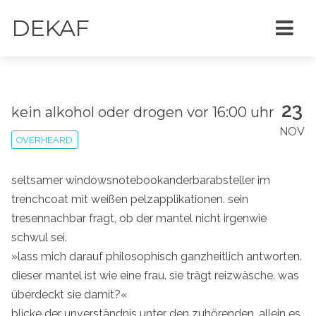
DEKAF
23
kein alkohol oder drogen vor 16:00 uhr
NOV
OVERHEARD
seltsamer windowsnotebookanderbarabsteller im
trenchcoat mit weißen pelzapplikationen. sein
tresennachbar fragt, ob der mantel nicht irgenwie
schwul sei.
»lass mich darauf philosophisch ganzheitlich antworten.
dieser mantel ist wie eine frau. sie trägt reizwäsche. was
überdeckt sie damit?«
blicke der unverständnis unter den zuhörenden, allein es