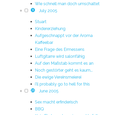
Wie schnell man doch umschaltet
July 2005
9
Stuart
Kindererziehung
Aufgeschnappt vor der Aroma
Kaffeebar
Eine Frage des Ermessens
Luftgitarre wird salonfähig
Auf den Maßstab kommt es an
Noch gestörter geht es kaum...
Die ewige Vereinsmeierei
i'll probably go to hell for this
June 2005
25
Sex macht erfinderisch
BBQ