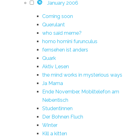
January 2006
16
Coming soon
Querulant
who said meme?
homo homini furunculus
fernsehen ist anders
Quark
Aktiv Lesen
the mind works in mysterious ways
Ja Mama
Ende November, Mobiltelefon am
Nebentisch
Studentinnen
Der Bohnen Fluch
Winter
Kill a kitten