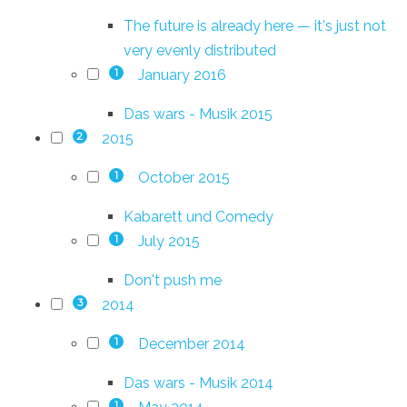
The future is already here — it's just not
very evenly distributed
January 2016
1
Das wars - Musik 2015
2015
2
October 2015
1
Kabarett und Comedy
July 2015
1
Don't push me
2014
3
December 2014
1
Das wars - Musik 2014
1