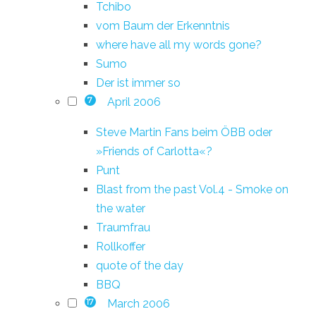
Tchibo
vom Baum der Erkenntnis
where have all my words gone?
Sumo
Der ist immer so
April 2006
7
Steve Martin Fans beim ÖBB oder
»Friends of Carlotta«?
Punt
Blast from the past Vol.4 - Smoke on
the water
Traumfrau
Rollkoffer
quote of the day
BBQ
March 2006
17