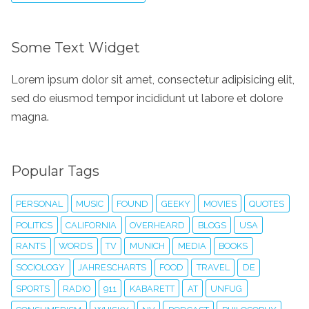
Some Text Widget
Lorem ipsum dolor sit amet, consectetur adipisicing elit,
sed do eiusmod tempor incididunt ut labore et dolore
magna.
Popular Tags
PERSONAL
MUSIC
FOUND
GEEKY
MOVIES
QUOTES
POLITICS
CALIFORNIA
OVERHEARD
BLOGS
USA
RANTS
WORDS
TV
MUNICH
MEDIA
BOOKS
SOCIOLOGY
JAHRESCHARTS
FOOD
TRAVEL
DE
SPORTS
RADIO
911
KABARETT
AT
UNFUG