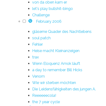
von da oben kam er
let's play bullshit-bingo
Challenge
February 2006
12
gläserne Quader des Nachtlebens
soul patch
Fehler
Heise macht Kleinanzeigen
trax
Wenn Eloquenz Amok läuft
a day to remember Bill Hicks
Venom
Wie wir sterben möchten
Die Leidensfähigkeiten des jungen A.
Reeeeeecola!
the 7 year cycle