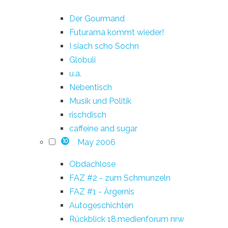
Der Gourmand
Futurama kommt wieder!
I siach scho Sochn
Globuli
u.a.
Nebentisch
Musik und Politik
rischdisch
caffeine and sugar
May 2006
10
Obdachlose
FAZ #2 - zum Schmunzeln
FAZ #1 - Ärgernis
Autogeschichten
Rückblick 18.medienforum nrw