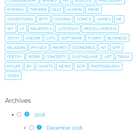
CONSUMERISM
WHISKY
NV
PODCAST
PHILOSOPHY
INTERNA
THEWEB
QUIZ
HUMOR
MEME
ADVERTISING
BFTP
COOKING
COMICS
GAMES
NE
WY
LA
SQUIRRELS
LASVEGAS
MISCELLANEOUS
TECHY
AGEISM
CATS
SOFTWARE
FUNNY
BUSINESS
RELIGION
PHYSICS
MEMES
ECONOMICS
NY
WTF
POETRY
WORK
CONCERTS
EARTHQUAKE
ART
TRIVIA
MYLIFE
BY
CHARTS
NEWS
SCIFI
PHOTOGRAPHY
TAXES
Archives
2018
3
December 2018
1