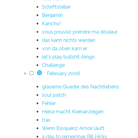
Schriftsteller
Benjamin
Kancho!
vous pouvez prendre ma douleur
das kann nichts werden
von da oben kam er
let's play bullshit-bingo
Challenge
February 2006
12
gläserne Quader des Nachtlebens
soul patch
Fehler
Heise macht Kleinanzeigen
trax
Wenn Eloquenz Amok läuft
a day to remember Bill Hicks