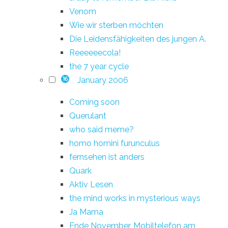
Venom
Wie wir sterben möchten
Die Leidensfähigkeiten des jungen A.
Reeeeeecola!
the 7 year cycle
January 2006
16
Coming soon
Querulant
who said meme?
homo homini furunculus
fernsehen ist anders
Quark
Aktiv Lesen
the mind works in mysterious ways
Ja Mama
Ende November, Mobiltelefon am