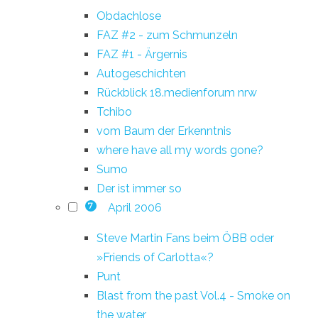
Obdachlose
FAZ #2 - zum Schmunzeln
FAZ #1 - Ärgernis
Autogeschichten
Rückblick 18.medienforum nrw
Tchibo
vom Baum der Erkenntnis
where have all my words gone?
Sumo
Der ist immer so
April 2006
7
Steve Martin Fans beim ÖBB oder
»Friends of Carlotta«?
Punt
Blast from the past Vol.4 - Smoke on
the water