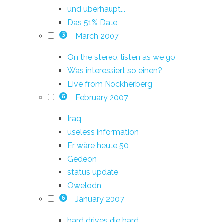
und überhaupt...
Das 51% Date
March 2007
3
On the stereo, listen as we go
Was interessiert so einen?
Live from Nockherberg
February 2007
6
Iraq
useless information
Er wäre heute 50
Gedeon
status update
Owelodn
January 2007
6
hard drives die hard