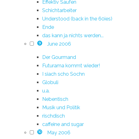
Effektiv Saufen
Schichtarbeiter
Understood (back in the 60ies)
Ende
das kann ja nichts werden...
June 2006
9
Der Gourmand
Futurama kommt wieder!
I siach scho Sochn
Globuli
u.a.
Nebentisch
Musik und Politik
rischdisch
caffeine and sugar
May 2006
10