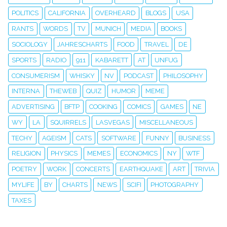
POLITICS
CALIFORNIA
OVERHEARD
BLOGS
USA
RANTS
WORDS
TV
MUNICH
MEDIA
BOOKS
SOCIOLOGY
JAHRESCHARTS
FOOD
TRAVEL
DE
SPORTS
RADIO
911
KABARETT
AT
UNFUG
CONSUMERISM
WHISKY
NV
PODCAST
PHILOSOPHY
INTERNA
THEWEB
QUIZ
HUMOR
MEME
ADVERTISING
BFTP
COOKING
COMICS
GAMES
NE
WY
LA
SQUIRRELS
LASVEGAS
MISCELLANEOUS
TECHY
AGEISM
CATS
SOFTWARE
FUNNY
BUSINESS
RELIGION
PHYSICS
MEMES
ECONOMICS
NY
WTF
POETRY
WORK
CONCERTS
EARTHQUAKE
ART
TRIVIA
MYLIFE
BY
CHARTS
NEWS
SCIFI
PHOTOGRAPHY
TAXES