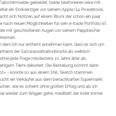
Fallschirmseide gekleidet, beide telefonieren leise mit
eiter ein Endvierziger vor seinem Apple G4 Powerbook,
ht sich Notizen auf einem Block der schon ein paar
e nach neuen Möglichkeiten für sein e-trade Portfolio ist
der, der mit geschloßenen Augen vor seinem Pappbecher
erkennen.
on dem ich nur entfernt annehmen kann, dass es sich um
nhand der Salzwasserballonbrüste als weiblich
r ohne jede Frage mindestens 10 Jahre älter als
einigem Talmi dekoriert. Die Bestellung kommt dann
 hot« - könnte so aus einem SNL Sketch stammen.
sucht ein Verkäufer aus dem benachbarten Supermarkt
hen, wie es scheint ohne großen Erfolg und als ich
ai wieder zum Wagen gehe, meditiert der Inder immer