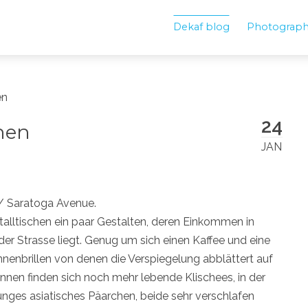
Dekaf blog
Photograp
en
24
onen
JAN
/ Saratoga Avenue.
alltischen ein paar Gestalten, deren Einkommen in
r Strasse liegt. Genug um sich einen Kaffee und eine
nnenbrillen von denen die Verspiegelung abblättert auf
innen finden sich noch mehr lebende Klischees, in der
junges asiatisches Päarchen, beide sehr verschlafen