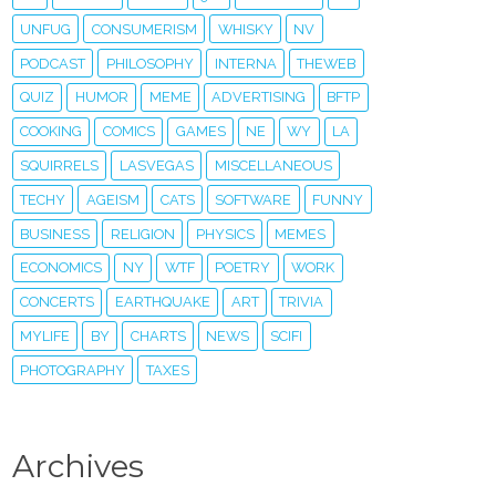
UNFUG
CONSUMERISM
WHISKY
NV
PODCAST
PHILOSOPHY
INTERNA
THEWEB
QUIZ
HUMOR
MEME
ADVERTISING
BFTP
COOKING
COMICS
GAMES
NE
WY
LA
SQUIRRELS
LASVEGAS
MISCELLANEOUS
TECHY
AGEISM
CATS
SOFTWARE
FUNNY
BUSINESS
RELIGION
PHYSICS
MEMES
ECONOMICS
NY
WTF
POETRY
WORK
CONCERTS
EARTHQUAKE
ART
TRIVIA
MYLIFE
BY
CHARTS
NEWS
SCIFI
PHOTOGRAPHY
TAXES
Archives