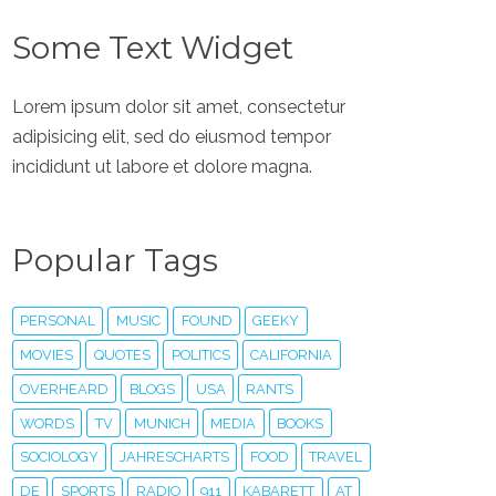
Some Text Widget
Lorem ipsum dolor sit amet, consectetur
adipisicing elit, sed do eiusmod tempor
incididunt ut labore et dolore magna.
Popular Tags
PERSONAL
MUSIC
FOUND
GEEKY
MOVIES
QUOTES
POLITICS
CALIFORNIA
OVERHEARD
BLOGS
USA
RANTS
WORDS
TV
MUNICH
MEDIA
BOOKS
SOCIOLOGY
JAHRESCHARTS
FOOD
TRAVEL
DE
SPORTS
RADIO
911
KABARETT
AT