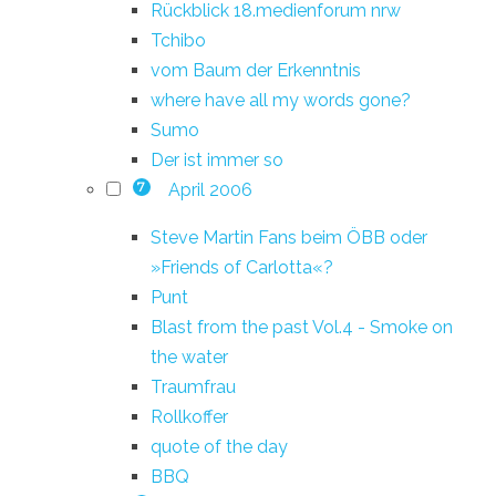
Rückblick 18.medienforum nrw
Tchibo
vom Baum der Erkenntnis
where have all my words gone?
Sumo
Der ist immer so
April 2006
7
Steve Martin Fans beim ÖBB oder
»Friends of Carlotta«?
Punt
Blast from the past Vol.4 - Smoke on
the water
Traumfrau
Rollkoffer
quote of the day
BBQ