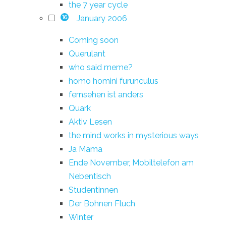
the 7 year cycle
January 2006
16
Coming soon
Querulant
who said meme?
homo homini furunculus
fernsehen ist anders
Quark
Aktiv Lesen
the mind works in mysterious ways
Ja Mama
Ende November, Mobiltelefon am
Nebentisch
Studentinnen
Der Bohnen Fluch
Winter