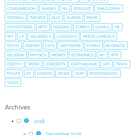
CONSUMERISM
WHISKY
NV
PODCAST
PHILOSOPHY
INTERNA
THEWEB
QUIZ
HUMOR
MEME
ADVERTISING
BFTP
COOKING
COMICS
GAMES
NE
WY
LA
SQUIRRELS
LASVEGAS
MISCELLANEOUS
TECHY
AGEISM
CATS
SOFTWARE
FUNNY
BUSINESS
RELIGION
PHYSICS
MEMES
ECONOMICS
NY
WTF
POETRY
WORK
CONCERTS
EARTHQUAKE
ART
TRIVIA
MYLIFE
BY
CHARTS
NEWS
SCIFI
PHOTOGRAPHY
TAXES
Archives
2018
3
December 2018
1