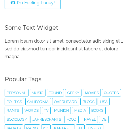
I'm Feeling Lucky!
Some Text Widget
Lorem ipsum dolor sit amet, consectetur adipisicing elit,
sed do eiusmod tempor incididunt ut labore et dolore
magna.
Popular Tags
PERSONAL
MUSIC
FOUND
GEEKY
MOVIES
QUOTES
POLITICS
CALIFORNIA
OVERHEARD
BLOGS
USA
RANTS
WORDS
TV
MUNICH
MEDIA
BOOKS
SOCIOLOGY
JAHRESCHARTS
FOOD
TRAVEL
DE
SPORTS
RADIO
911
KABARETT
AT
UNFUG