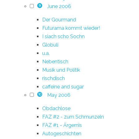
June 2006
9
Der Gourmand
Futurama kommt wieder!
I siach scho Sochn
Globuli
u.a.
Nebentisch
Musik und Politik
rischdisch
caffeine and sugar
May 2006
10
Obdachlose
FAZ #2 - zum Schmunzeln
FAZ #1 - Ärgernis
Autogeschichten