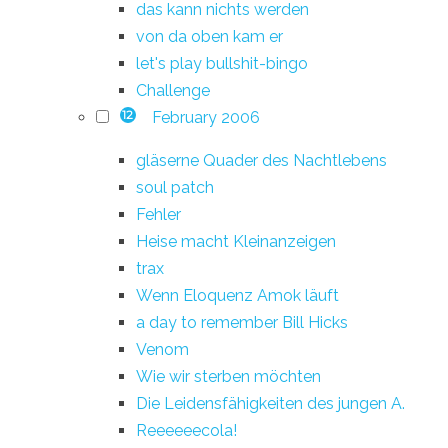
das kann nichts werden
von da oben kam er
let's play bullshit-bingo
Challenge
February 2006
12
gläserne Quader des Nachtlebens
soul patch
Fehler
Heise macht Kleinanzeigen
trax
Wenn Eloquenz Amok läuft
a day to remember Bill Hicks
Venom
Wie wir sterben möchten
Die Leidensfähigkeiten des jungen A.
Reeeeeecola!